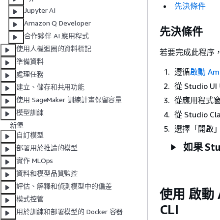
先決條件
Jupyter AI
Amazon Q Developer
先決條件
合作夥伴 AI 應用程式
使用人機迴圈的資料標記
若要完成此程序
準備資料
遵循
啟動 Ama
處理任務
從 Studi
建立、儲存和共用功能
從應用程式
使用 SageMaker 訓練計畫保留容量
模型訓練
從 Studio 
新堡
選擇「開啟
自訂模型
如果 St
部署用於推論的模型
實作 MLOps
資料和模型品質監控
評估、解釋和偵測模型中的偏差
使用 啟動 Am
模式控管
CLI
用於訓練和部署模型的 Docker 容器