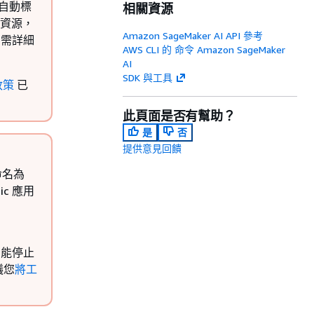
會自動標
相關資源
建立資源，
Amazon SageMaker AI API 參考
如需詳細
AWS CLI 的 命令 Amazon SageMaker
AI
SDK 與工具
管政策
已
此頁面是否有幫助？
是
否
提供意見回饋
在命名為
sic 應用
只能停止
議您
將工