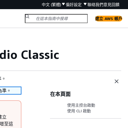
中文 (繁體)
偏好設定
聯絡我們
意見回饋
建立 AWS 帳戶
io Classic
準。
為準。
在本頁面
使用主控台啟動
使用 CLI 啟動
 建立
新增至這