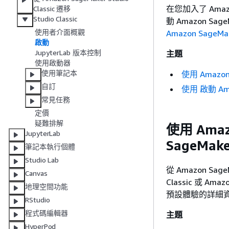
在您加入了 Amazo
Classic 遷移
Studio Classic
動 Amazon Sa
使用者介面概觀
Amazon SageM
啟動
JupyterLab 版本控制
主題
使用啟動器
使用筆記本
使用 Amazon 
自訂
使用 啟動 Amaz
常見任務
定價
疑難排解
使用 Amaz
JupyterLab
SageMaker
筆記本執行個體
Studio Lab
從 Amazon Sag
Canvas
Classic 或 
地理空間功能
預設體驗的詳細
RStudio
程式碼編輯器
主題
HyperPod