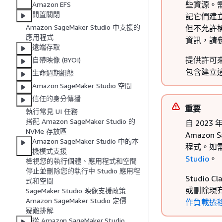
些資源。需要
Amazon EFS
閒置關閉
記它們建立的
Amazon SageMaker Studio 中支援的
但不允許標
應用程式
資訊，請
遠端存取
提供許可來建
自帶映像 (BYOI)
包含建立
生命週期組態
Amazon SageMaker Studio 空間
信任的身分傳播
重要
執行常見 UI 任務
搭配 Amazon SageMaker Studio 的
自 2023 
NVMe 存放區
Amazon 
Amazon SageMaker Studio 中的本
程式。如需
機模式支援
Studio
。
檢視您的執行個體、應用程式和空間
停止並刪除您的執行中 Studio 應用程
Studi
式和空間
或刪除現有
SageMaker Studio 映像支援政策
Amazon SageMaker Studio 定價
作負載遷移至
疑難排解
從 Amazon SageMaker Studio