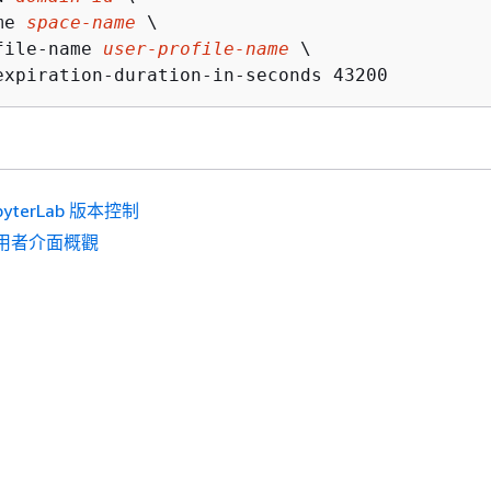
me 
space-name
 \

file-name 
user-profile-name
 \

expiration-duration-in-seconds 43200
pyterLab 版本控制
用者介面概觀