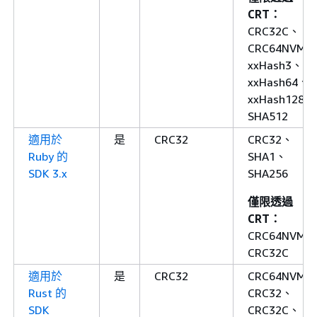
CRT：
CRC32C、
CRC64NVME
xxHash3、
xxHash64、
xxHash128、
SHA512
適用於
是
CRC32
CRC32、
Ruby 的
SHA1、
SDK 3.x
SHA256
僅限透過
CRT：
CRC64NVME
CRC32C
適用於
是
CRC32
CRC64NVME
Rust 的
CRC32、
SDK
CRC32C、