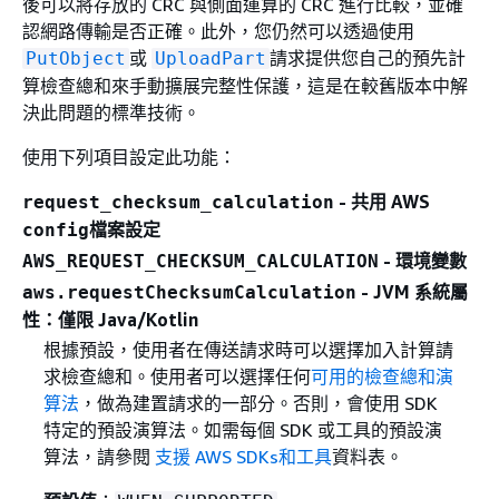
後可以將存放的 CRC 與側面運算的 CRC 進行比較，並確
認網路傳輸是否正確。此外，您仍然可以透過使用
或
請求提供您自己的預先計
PutObject
UploadPart
算檢查總和來手動擴展完整性保護，這是在較舊版本中解
決此問題的標準技術。
使用下列項目設定此功能：
- 共用 AWS
request_checksum_calculation
檔案設定
config
- 環境變數
AWS_REQUEST_CHECKSUM_CALCULATION
- JVM 系統屬
aws.requestChecksumCalculation
性：僅限 Java/Kotlin
根據預設，使用者在傳送請求時可以選擇加入計算請
求檢查總和。使用者可以選擇任何
可用的檢查總和演
算法
，做為建置請求的一部分。否則，會使用 SDK
特定的預設演算法。如需每個 SDK 或工具的預設演
算法，請參閱
支援 AWS SDKs和工具
資料表。