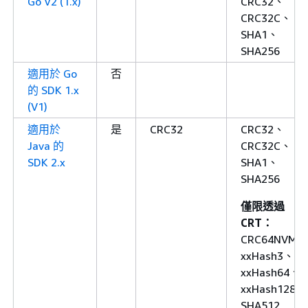
Go V2 (1.x)
CRC32、
CRC32C、
SHA1、
SHA256
適用於 Go
否
的 SDK 1.x
(V1)
適用於
是
CRC32
CRC32、
Java 的
CRC32C、
SDK 2.x
SHA1、
SHA256
僅限透過
CRT：
CRC64NVME
xxHash3、
xxHash64、
xxHash128、
SHA512