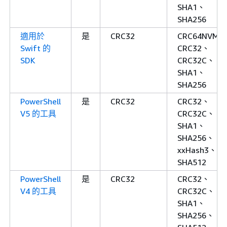
SHA1、
SHA256
適用於
是
CRC32
CRC64NVME
Swift 的
CRC32、
SDK
CRC32C、
SHA1、
SHA256
PowerShell
是
CRC32
CRC32、
V5 的工具
CRC32C、
SHA1、
SHA256、
xxHash3、
SHA512
PowerShell
是
CRC32
CRC32、
V4 的工具
CRC32C、
SHA1、
SHA256、