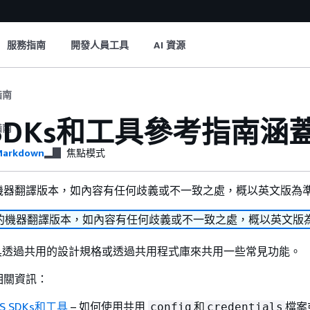
服務指南
開發人員工具
AI 資源
指南
 SDKs和工具參考指南涵
指南
arkdown
焦點模式
機器翻譯版本，如內容有任何歧義或不一致之處，概以英文版為
的機器翻譯版本，如內容有任何歧義或不一致之處，概以英文版
和工具透過共用的設計規格或透過共用程式庫來共用一些常見功能。
相關資訊：
S SDKs和工具
– 如何使用共用
和
檔案
config
credentials