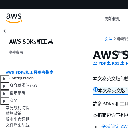
開始使用
文件
參考
AWS SDKs和工具
AWS
文件
參考
參考指南
PDF
RSS
M
AWS SDKs和工具參考指南
Configuration
本文為英文版的
身分驗證與存取
本文為英文版
設定參考
安全
許多 SDKs 
常見執行時間
維護政策
本指南包含下列
版本生命週期
文件歷史紀錄
全域設定 AW