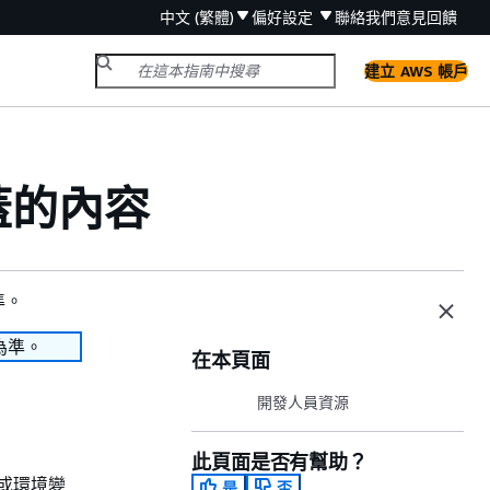
中文 (繁體)
偏好設定
聯絡我們
意見回饋
建立 AWS 帳戶
蓋的內容
準。
為準。
在本頁面
開發人員資源
此頁面是否有幫助？
或環境變
是
否