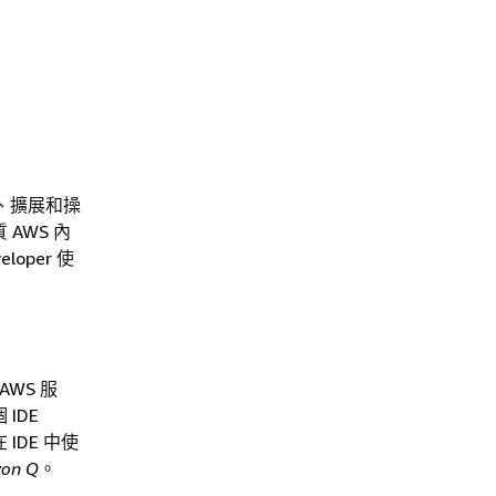
置、擴展和操
 AWS 內
oper 使
AWS 服
 IDE
IDE 中使
on Q
。