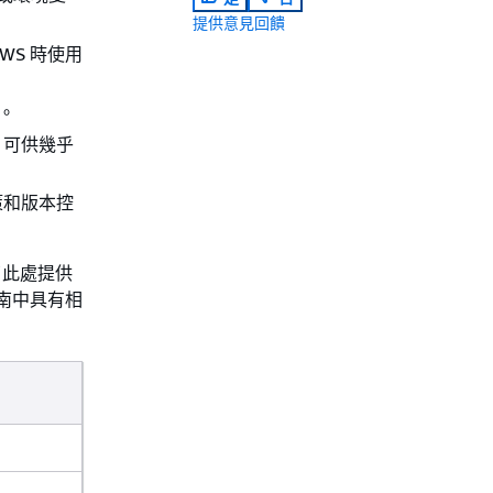
提供意見回饋
WS 時使用
。
觀，可供幾乎
政策和版本控
了此處提供
南中具有相