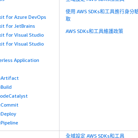
使用 AWS SDKs和工具進行身分
it for Azure DevOps
取
it for JetBrains
AWS SDKs和工具維護政策
it for Visual Studio
it for Visual Studio
rless Application
Artifact
Build
odeCatalyst
eCommit
Deploy
Pipeline
全域設定 AWS SDKs和工具