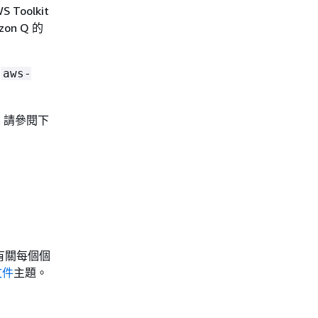
Toolkit
on Q 的
閱
aws-
訊，請參閱下
有關每個個
文件
主題。