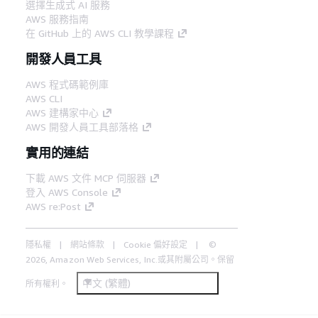
選擇生成式 AI 服務
AWS 服務指南
在 GitHub 上的 AWS CLI 教學課程
開發人員工具
AWS 程式碼範例庫
AWS CLI
AWS 建構家中心
AWS 開發人員工具部落格
實用的連結
下載 AWS 文件 MCP 伺服器
登入 AWS Console
AWS re:Post
隱私權
網站條款
Cookie 偏好設定
©
2026, Amazon Web Services, Inc.或其附屬公司。保留
中文 (繁體)
所有權利。