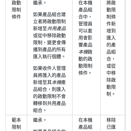
啟動
繼承。
在本機
將啟
限制
產品組
動限
如果產品組合建
條件
合中，
制條
立者將啟動限制
管理員
件新
新增至
共用產品
可以套
增到
或從中移除啟動
用會影
匯入
限制，變更會傳
響產品
的產
播到產品的所有
本機
啟
品組
匯入執行個體。
動的啟
合，
動限制
或從
如果收件人管理
條件。
中移
員將匯入的產品
除啟
新增至其
本機
產
動限
品組合，則匯入
制。
的啟動限制不會
轉移到共用產品
組合。
範本
繼承。
在本機
移除
限制
產品組
已匯