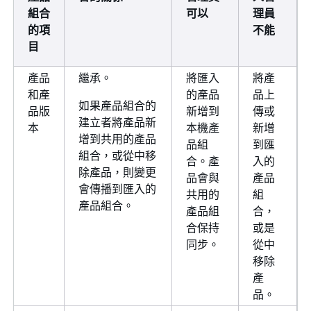
組合
可以
理員
的項
不能
目
產品
繼承。
將匯入
將產
和產
的產品
品上
如果產品組合的
品版
新增到
傳或
建立者將產品新
本
本機產
新增
增到共用的產品
品組
到匯
組合，或從中移
合。產
入的
除產品，則變更
品會與
產品
會傳播到匯入的
共用的
組
產品組合。
產品組
合，
合保持
或是
同步。
從中
移除
產
品。