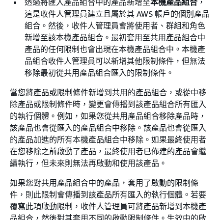
透過將匯入產品組合中的產品新增至
本機產品組合
，
這是收件人管理員建立且屬於其 AWS 帳戶的個別產品
組合。然後，收件人管理員會將使用者、群組和角色
新增至該本機產品組合。最初套用至共用產品組合中
產品的任何限制也會出現在本機產品組合中。本機產
品組合收件人管理員可以新增其他限制條件，但無法
移除最初從共用產品組合匯入的限制條件。
當您將產品或限制條件新增到共用的產品組合，或從中移
除產品或限制條件時，變更會傳播到該產品組合所有匯入
的執行個體。例如，如果您從共用產品組合移除產品時，
該產品也會從匯入的產品組合中移除。該產品也會從匯入
的產品加進的所有本機產品組合中移除。如果最終使用者
在您移除之前啟動了產品，最終使用者已佈建的產品會繼
續執行，但未來則無法再啟動和使用該產品。
如果您對共用產品組合中的產品，套用了啟動的限制條
件，則此限制會傳播到該產品所有匯入的執行個體。若要
覆寫此項啟動限制，收件人管理員可將產品新增到本機產
品組合，然後對其套用不同的啟動限制條件。生效中的啟