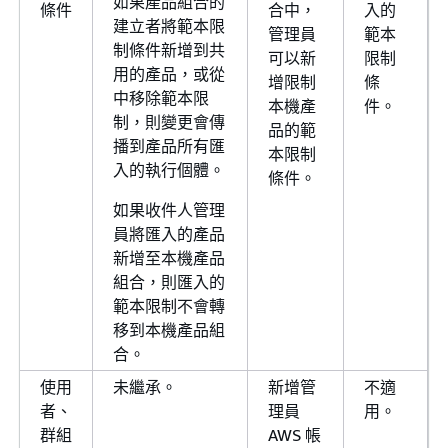
如果產品組合的
條件
合中，
入的
建立者將範本限
管理員
範本
制條件新增到共
可以新
限制
用的產品，或從
增限制
條
中移除範本限
本機產
件。
制，則變更會傳
品的範
播到產品所有匯
本限制
入的執行個體。
條件。
如果收件人管理
員將匯入的產品
新增至本機產品
組合，則匯入的
範本限制不會轉
移到本機產品組
合。
使用
未繼承。
新增管
不適
者、
理員
用。
群組
AWS 帳