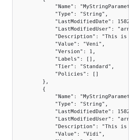
            "Name": "MyStringParameter",
            "Type": "String",

            "LastModifiedDate": 15821547
            "LastModifiedUser": "arn:aw
            "Description": "This is the
            "Value": "Veni",

            "Version": 1,

            "Labels": [],

            "Tier": "Standard",

            "Policies": []

        },

{
            "Name": "MyStringParameter",
            "Type": "String",

            "LastModifiedDate": 15821560
            "LastModifiedUser": "arn:aw
            "Description": "This is the
            "Value": "Vidi",
