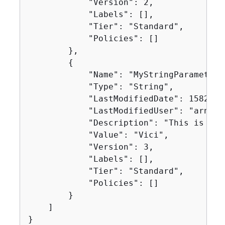
            "Version": 2,

            "Labels": [],

            "Tier": "Standard",

            "Policies": []

        },

{
            "Name": "MyStringParameter",
            "Type": "String",

            "LastModifiedDate": 15821561
            "LastModifiedUser": "arn:aw
            "Description": "This is the
            "Value": "Vici",

            "Version": 3,

            "Labels": [],

            "Tier": "Standard",

            "Policies": []

        }

    ]

}