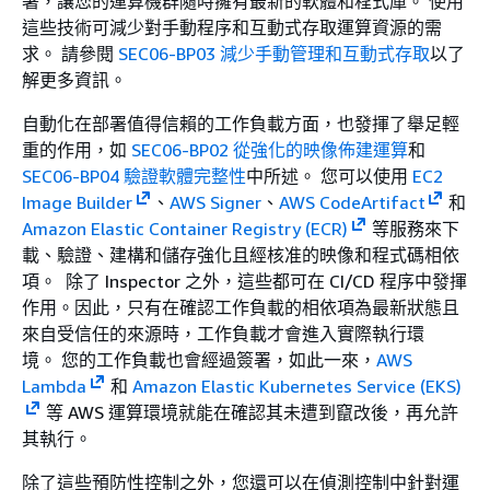
署，讓您的運算機群隨時擁有最新的軟體和程式庫。 使用
這些技術可減少對手動程序和互動式存取運算資源的需
求。 請參閱
SEC06-BP03 減少手動管理和互動式存取
以了
解更多資訊。
自動化在部署值得信賴的工作負載方面，也發揮了舉足輕
重的作用，如
SEC06-BP02 從強化的映像佈建運算
和
SEC06-BP04 驗證軟體完整性
中所述。 您可以使用
EC2
Image Builder
、
AWS Signer
、
AWS CodeArtifact
和
Amazon Elastic Container Registry (ECR)
等服務來下
載、驗證、建構和儲存強化且經核准的映像和程式碼相依
項。 除了 Inspector 之外，這些都可在 CI/CD 程序中發揮
作用。因此，只有在確認工作負載的相依項為最新狀態且
來自受信任的來源時，工作負載才會進入實際執行環
境。 您的工作負載也會經過簽署，如此一來，
AWS
Lambda
和
Amazon Elastic Kubernetes Service (EKS)
等 AWS 運算環境就能在確認其未遭到竄改後，再允許
其執行。
除了這些預防性控制之外，您還可以在偵測控制中針對運