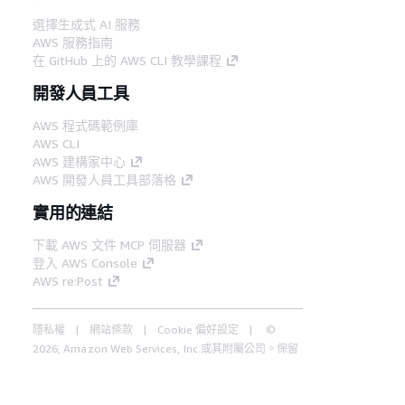
選擇生成式 AI 服務
AWS 服務指南
在 GitHub 上的 AWS CLI 教學課程
開發人員工具
AWS 程式碼範例庫
AWS CLI
AWS 建構家中心
AWS 開發人員工具部落格
實用的連結
下載 AWS 文件 MCP 伺服器
登入 AWS Console
AWS re:Post
隱私權
網站條款
Cookie 偏好設定
©
2026, Amazon Web Services, Inc.或其附屬公司。保留
中文 (繁體)
所有權利。