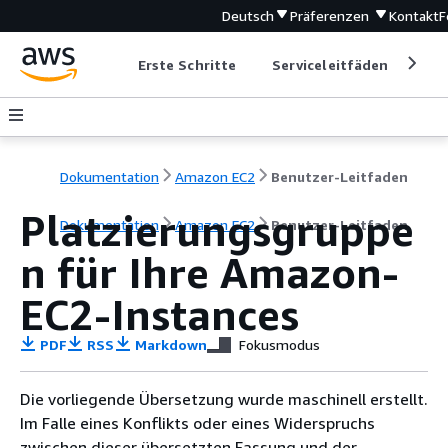
Deutsch
Präferenzen
Kontakt
F
Erste Schritte
Serviceleitfäden
Ent
Dokumentation
Amazon EC2
Benutzer-Leitfaden
Platzierungsgruppe
Dokumentation
Amazon EC2
Benutzer-Leitfaden
n für Ihre Amazon-
EC2-Instances
PDF
RSS
Markdown
Fokusmodus
Die vorliegende Übersetzung wurde maschinell erstellt.
Im Falle eines Konflikts oder eines Widerspruchs
zwischen dieser übersetzten Fassung und der