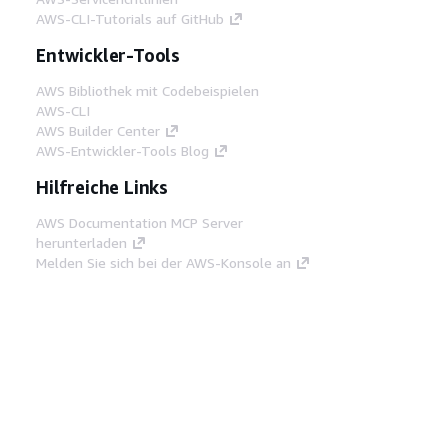
AWS-CLI-Tutorials auf GitHub
Entwickler-Tools
AWS Bibliothek mit Codebeispielen
AWS-CLI
AWS Builder Center
AWS-Entwickler-Tools Blog
Hilfreiche Links
AWS Documentation MCP Server
herunterladen
Melden Sie sich bei der AWS-Konsole an
AWS re:Post
Datenschutz
Nutzungsbedingungen für die
Website
Cookie-Einstellungen
© 2026,
Amazon Web Services, Inc. oder
Tochtergesellschaften. Alle Rechte vorbehalten.
Deutsch