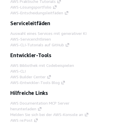
AWS Praktische Tutorials
AWS-Lösungsportfolio
AWS-Entscheidungsleitfäden
Serviceleitfäden
Auswahl eines Services mit generativer KI
AWS-Servicerichtlinien
AWS-CLI-Tutorials auf GitHub
Entwickler-Tools
AWS Bibliothek mit Codebeispielen
AWS-CLI
AWS Builder Center
AWS-Entwickler-Tools Blog
Hilfreiche Links
AWS Documentation MCP Server
herunterladen
Melden Sie sich bei der AWS-Konsole an
AWS re:Post