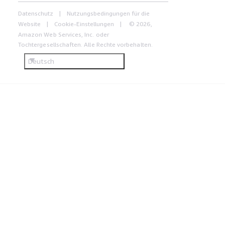
Datenschutz
Nutzungsbedingungen für die
Website
Cookie-Einstellungen
© 2026,
Amazon Web Services, Inc. oder
Tochtergesellschaften. Alle Rechte vorbehalten.
Deutsch