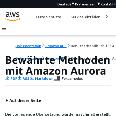
Deutsch
Präferenzen
Kontakt
F
Erste Schritte
Serviceleitfäden
Ent
Dokumentation
Amazon RDS
Bewährte Methoden
Dokumentation
Amazon RDS
Benutzerhandbuch für A
mit Amazon Aurora
PDF
RSS
Markdown
Fokusmodus
Auf dieser Seite
Die vorliegende Übersetzung wurde maschinell erstellt.