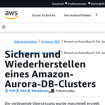
Deutsch
Präferenzen
Kontakt
F
Erste Schritte
Serviceleitfäden
Ent
Dokumentation
Amazon RDS
Sichern und
Dokumentation
Amazon RDS
Benutzerhandbuch für A
Wiederherstellen
eines Amazon-
Aurora-DB-Clusters
PDF
RSS
Markdown
Fokusmodus
Die vorliegende Übersetzung wurde maschinell erstellt.