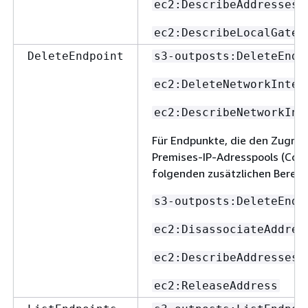
ec2:DescribeAddresses
ec2:DescribeLocalGatew
DeleteEndpoint
s3-outposts:DeleteEndp
ec2:DeleteNetworkInter
ec2:DescribeNetworkInt
Für Endpunkte, die den Zugrif
Premises-IP-Adresspools (CoIP
folgenden zusätzlichen Berech
s3-outposts:DeleteEndp
ec2:DisassociateAddres
ec2:DescribeAddresses
ec2:ReleaseAddress