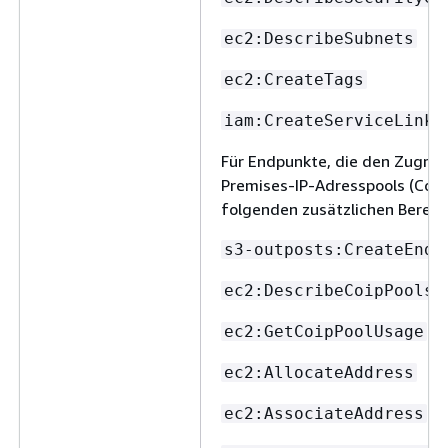
ec2:DescribeSubnets
ec2:CreateTags
iam:CreateServiceLinke
Für Endpunkte, die den Zugrif
Premises-IP-Adresspools (CoIP
folgenden zusätzlichen Berech
s3-outposts:CreateEndp
ec2:DescribeCoipPools
ec2:GetCoipPoolUsage
ec2:AllocateAddress
ec2:AssociateAddress