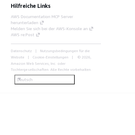
Hilfreiche Links
AWS Documentation MCP Server
herunterladen
Melden Sie sich bei der AWS-Konsole an
AWS re:Post
Datenschutz
Nutzungsbedingungen für die
Website
Cookie-Einstellungen
© 2026,
Amazon Web Services, Inc. oder
Tochtergesellschaften. Alle Rechte vorbehalten.
Deutsch