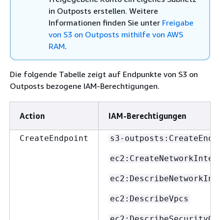
in Outposts erstellen. Weitere
Informationen finden Sie unter
Freigabe
von S3 on Outposts mithilfe von AWS
RAM
.
Die folgende Tabelle zeigt auf Endpunkte von S3 on
Outposts bezogene IAM-Berechtigungen.
Action
IAM-Berechtigungen
CreateEndpoint
s3-outposts:CreateEndp
ec2:CreateNetworkInter
ec2:DescribeNetworkInt
ec2:DescribeVpcs
ec2:DescribeSecurityGr