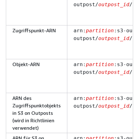
outpost/
outpost_id
/bu
Zugriffspunkt-ARN
arn:
partition
:s3-outp
outpost/
outpost_id
/ac
Objekt-ARN
arn:
partition
:s3-outp
outpost/
outpost_id
/bu
ARN des
arn:
partition
:s3-outp
Zugriffspunktobjekts
outpost/
outpost_id
/ac
in S3 on Outposts
(wird in Richtlinien
verwendet)
ARN für S3 on
arn:
partition
:s3-outp