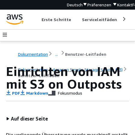
Deutsch
Präferenzen
Kontakt
F
Erste Schritte
Serviceleitfäden
Ent
Dokumentation
...
Benutzer-Leitfaden
Einrichten von IAM
Dokumentation
Amazon Simple Storage Service (S3)
Benutzer-Leitfaden
mit S3 on Outposts
PDF
Markdown
Fokusmodus
Auf dieser Seite
Die vorliegende Übersetzung wurde maschinell erstellt.