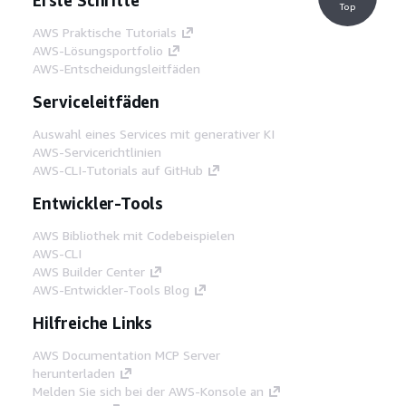
Top
AWS Praktische Tutorials
AWS-Lösungsportfolio
AWS-Entscheidungsleitfäden
Serviceleitfäden
Auswahl eines Services mit generativer KI
AWS-Servicerichtlinien
AWS-CLI-Tutorials auf GitHub
Entwickler-Tools
AWS Bibliothek mit Codebeispielen
AWS-CLI
AWS Builder Center
AWS-Entwickler-Tools Blog
Hilfreiche Links
AWS Documentation MCP Server
herunterladen
Melden Sie sich bei der AWS-Konsole an