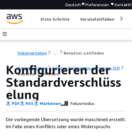
Deutsch
Präferenzen
Kontakt
F
Erste Schritte
Serviceleitfäden
Ent
Dokumentation
...
Benutzer-Leitfaden
Konfigurieren der
Dokumentation
Amazon Simple Storage Service (S3)
Benutzer-Leitfaden
Standardverschlüss
elung
PDF
RSS
Markdown
Fokusmodus
Die vorliegende Übersetzung wurde maschinell erstellt.
Im Falle eines Konflikts oder eines Widerspruchs