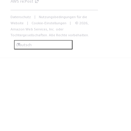
AWS re:Post
Datenschutz
Nutzungsbedingungen für die
Website
Cookie-Einstellungen
© 2026,
Amazon Web Services, Inc. oder
Tochtergesellschaften. Alle Rechte vorbehalten.
Deutsch