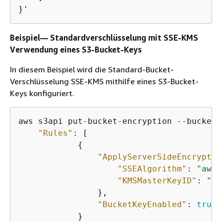
}'
Beispiel— Standardverschlüsselung mit SSE-KMS
Verwendung eines S3-Bucket-Keys
In diesem Beispiel wird die Standard-Bucket-
Verschlüsselung SSE-KMS mithilfe eines S3-Bucket-
Keys konfiguriert.
aws s3api put-bucket-encryption --bucket 
"Rules"
: [

{
"ApplyServerSideEncryptio
"SSEAlgorithm"
: 
"aws:
"KMSMasterKeyID"
: 
"
KM
                },

"BucketKeyEnabled"
: 
true
            }
