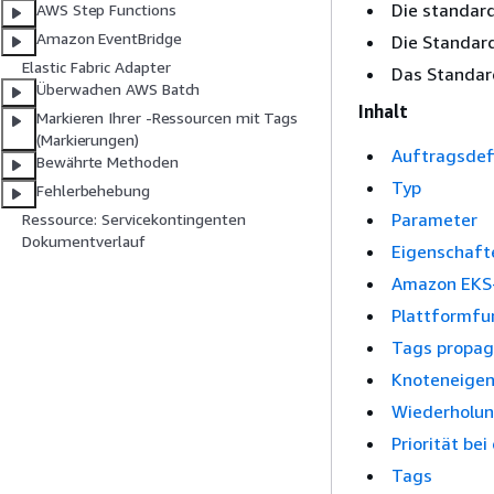
Die standard
AWS Step Functions
Amazon EventBridge
Die Standard
Elastic Fabric Adapter
Das Standard
Überwachen AWS Batch
Inhalt
Markieren Ihrer -Ressourcen mit Tags
(Markierungen)
Auftragsdef
Bewährte Methoden
Typ
Fehlerbehebung
Parameter
Ressource: Servicekontingenten
Dokumentverlauf
Eigenschaft
Amazon EKS
Plattformfu
Tags propag
Knoteneige
Wiederholun
Priorität be
Tags