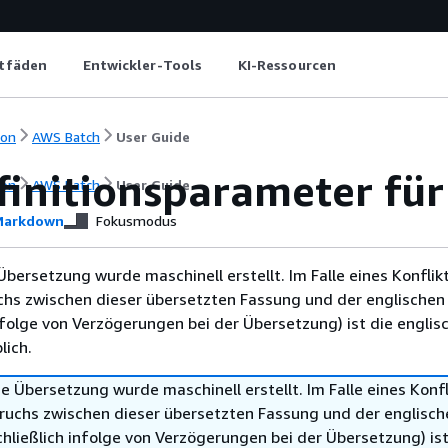
itfäden
Entwickler-Tools
KI-Ressourcen
ion
AWS Batch
User Guide
finitionsparameter für
ion
AWS Batch
User Guide
arkdown
Fokusmodus
Übersetzung wurde maschinell erstellt. Im Falle eines Konflik
chs zwischen dieser übersetzten Fassung und der englischen
infolge von Verzögerungen bei der Übersetzung) ist die englis
ich.
e Übersetzung wurde maschinell erstellt. Im Falle eines Konfl
ruchs zwischen dieser übersetzten Fassung und der englisch
hließlich infolge von Verzögerungen bei der Übersetzung) ist