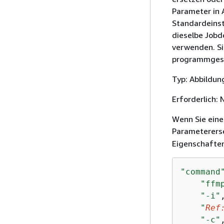
Parameter in
Standardeinst
dieselbe Jobd
verwenden. Si
programmgest
Typ: Abbildun
Erforderlich: 
Wenn Sie eine 
Parametererse
Eigenschaften
"command
"ffm
"-i"
,
"
Ref
"-c"
,