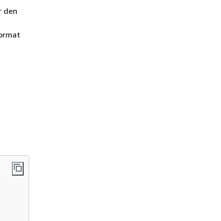
r den
Format