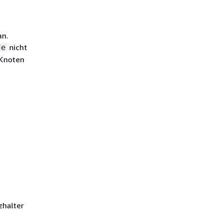
an.
nicht
de
 Knoten
zhalter