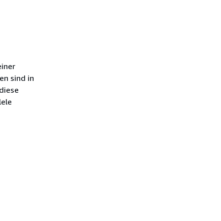
einer
n sind in
 diese
lele