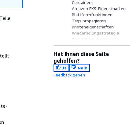
Containers
Amazon EKS-Eigenschaften
Plattformfunktionen
Teile
Tags propagieren
Knoteneigenschaften
Wiederholungsstrategie
Priorität bei der Planung
Tags
Timeout
Hat Ihnen diese Seite
ellt
geholfen?
Ja
Nein
Feedback geben
ate-
on