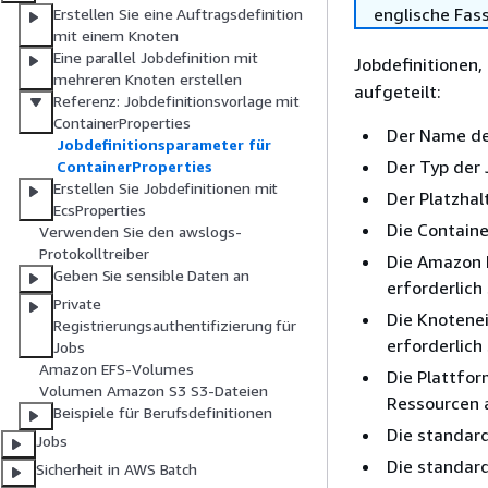
englische Fas
Erstellen Sie eine Auftragsdefinition
mit einem Knoten
Eine parallel Jobdefinition mit
Jobdefinitionen,
mehreren Knoten erstellen
aufgeteilt:
Referenz: Jobdefinitionsvorlage mit
ContainerProperties
Der Name de
Jobdefinitionsparameter für
Der Typ der 
ContainerProperties
Erstellen Sie Jobdefinitionen mit
Der Platzhal
EcsProperties
Die Contain
Verwenden Sie den awslogs-
Protokolltreiber
Die Amazon E
Geben Sie sensible Daten an
erforderlic
Private
Die Knotenei
Registrierungsauthentifizierung für
erforderlich
Jobs
Amazon EFS-Volumes
Die Plattfor
Volumen Amazon S3 S3-Dateien
Ressourcen 
Beispiele für Berufsdefinitionen
Die standar
Jobs
Die standar
Sicherheit in AWS Batch