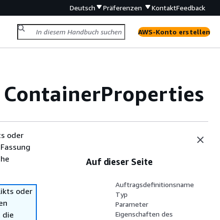
Deutsch
Präferenzen
Kontakt
Feedback
AWS-Konto erstellen
 ContainerProperties
ts oder
 Fassung
che
Auf dieser Seite
Auftragsdefinitionsname
ikts oder
Typ
en
Parameter
 die
Eigenschaften des