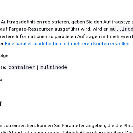
 Auftragsdefinition registrieren, geben Sie den Auftragstyp 
auf Fargate-Ressourcen ausgeführt wird, wird er
multino
Weitere Informationen zu parallelen Aufträgen mit mehreren
ter
Eine parallel Jobdefinition mit mehreren Knoten erstellen
.
olge
rte:
|
container
multinode
Ja
r
n Job einreichen, können Sie Parameter angeben, die die Plat
 die Standardparameter der Jobdefinition überschreiben. Die