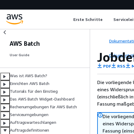
Erste Schritte
Servicele
Dokumentat
AWS Batch
Jobde
Dokumentat
User Guide
PDF
RSS
M
Was ist AWS Batch?
Die vorliegende 
Einrichten AWS Batch
eines Widerspru
Tutorials für den Einstieg
(einschließlich 
Das AWS Batch Widget-Dashboard
Fassung maßgebl
Rechenumgebungen für AWS Batch
Serviceumgebungen
Die vorliegend
Auftragswarteschlangen
eines Widersp
Auftragsdefinitionen
Fassung (einsc