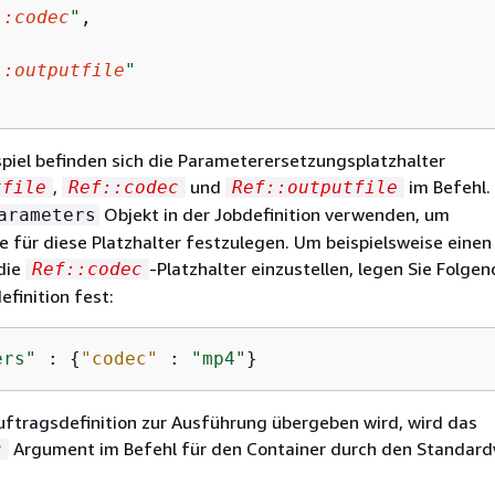
::codec
"
,



::outputfile
"
spiel befinden sich die Parameterersetzungsplatzhalter
,
und
im Befehl. 
tfile
Ref::codec
Ref::outputfile
Objekt in der Jobdefinition verwenden, um
arameters
 für diese Platzhalter festzulegen. Um beispielsweise einen
die
-Platzhalter einzustellen, legen Sie Folgen
Ref::codec
finition fest:
ers"
 : 
{
"codec"
 : 
"mp4"
}
ftragsdefinition zur Ausführung übergeben wird, wird das
Argument im Befehl für den Container durch den Standard
c