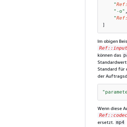
"
Ref
"-o"
,
"
Ref
]
Im obigen Bei
Ref::inpu
können das
p
Standardwerte
Standard für 
der Auftragsde
"paramet
Wenn diese Au
Ref::code
ersetzt.
mp4