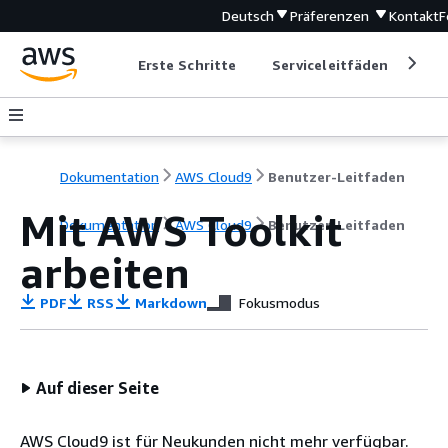
Deutsch
Präferenzen
Kontakt
F
Erste Schritte
Serviceleitfäden
Ent
Dokumentation
AWS Cloud9
Benutzer-Leitfaden
Mit AWS Toolkit
Dokumentation
AWS Cloud9
Benutzer-Leitfaden
arbeiten
PDF
RSS
Markdown
Fokusmodus
Auf dieser Seite
AWS Cloud9 ist für Neukunden nicht mehr verfügbar.