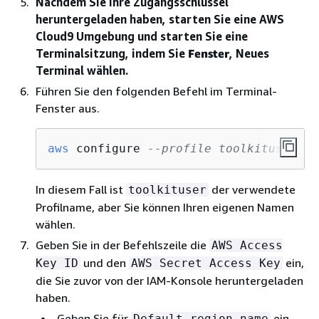
Nachdem Sie Ihre Zugangsschlüssel
heruntergeladen haben, starten Sie eine AWS
Cloud9 Umgebung und starten Sie eine
Terminalsitzung, indem Sie
Fenster
, Neues
Terminal wählen.
Führen Sie den folgenden Befehl im Terminal-
Fenster aus.
aws
 configure 
--profile toolkituser
In diesem Fall ist
der verwendete
toolkituser
Profilname, aber Sie können Ihren eigenen Namen
wählen.
Geben Sie in der Befehlszeile die
AWS Access
und den
ein,
Key ID
AWS Secret Access Key
die Sie zuvor von der IAM-Konsole heruntergeladen
haben.
Geben Sie für
ein
Default region name