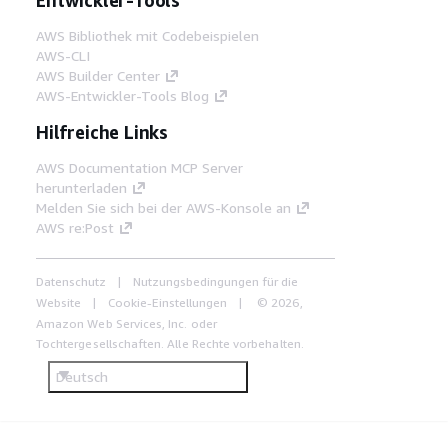
AWS Bibliothek mit Codebeispielen
AWS-CLI
AWS Builder Center
AWS-Entwickler-Tools Blog
Hilfreiche Links
AWS Documentation MCP Server
herunterladen
Melden Sie sich bei der AWS-Konsole an
AWS re:Post
Datenschutz
Nutzungsbedingungen für die
Website
Cookie-Einstellungen
© 2026,
Amazon Web Services, Inc. oder
Tochtergesellschaften. Alle Rechte vorbehalten.
Deutsch