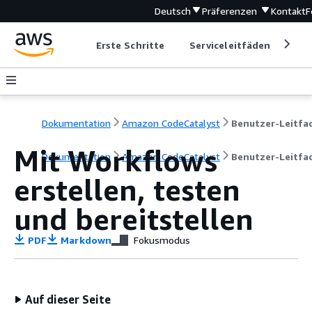
Deutsch
Präferenzen
Kontakt
F
Erste Schritte
Serviceleitfäden
Ent
Dokumentation
Amazon CodeCatalyst
Mit Workflows
Dokumentation
Amazon CodeCatalyst
Benutzer-Leitfa
erstellen, testen
und bereitstellen
PDF
Markdown
Fokusmodus
Auf dieser Seite