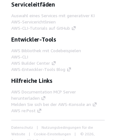
Serviceleitfäden
Auswahl eines Services mit generativer KI
AWS-Servicerichtlinien
AWS-CLI-Tutorials auf GitHub
Entwickler-Tools
AWS Bibliothek mit Codebeispielen
AWS-CLI
AWS Builder Center
AWS-Entwickler-Tools Blog
Hilfreiche Links
AWS Documentation MCP Server
herunterladen
Melden Sie sich bei der AWS-Konsole an
AWS re:Post
Datenschutz
Nutzungsbedingungen für die
Website
Cookie-Einstellungen
© 2026,