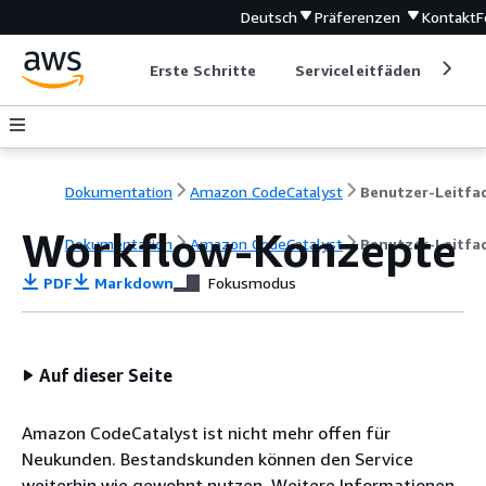
Deutsch
Präferenzen
Kontakt
F
Erste Schritte
Serviceleitfäden
Ent
Dokumentation
Amazon CodeCatalyst
Workflow-Konzepte
Dokumentation
Amazon CodeCatalyst
Benutzer-Leitfa
PDF
Markdown
Fokusmodus
Auf dieser Seite
Amazon CodeCatalyst ist nicht mehr offen für
Neukunden. Bestandskunden können den Service
weiterhin wie gewohnt nutzen. Weitere Informationen