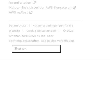
herunterladen
Melden Sie sich bei der AWS-Konsole an
AWS re:Post
Datenschutz
Nutzungsbedingungen für die
Website
Cookie-Einstellungen
© 2026,
Amazon Web Services, Inc. oder
Tochtergesellschaften. Alle Rechte vorbehalten.
Deutsch