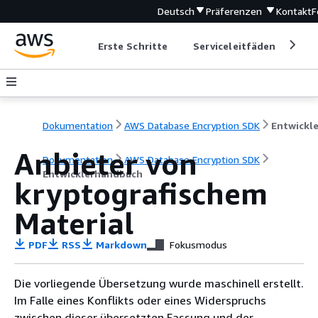
Deutsch
Präferenzen
Kontakt
F
Erste Schritte
Serviceleitfäden
Ent
Dokumentation
AWS Database Encryption SDK
Anbieter von
Dokumentation
AWS Database Encryption SDK
Entwicklerhandbuch
kryptografischem
Material
PDF
RSS
Markdown
Fokusmodus
Die vorliegende Übersetzung wurde maschinell erstellt.
Im Falle eines Konflikts oder eines Widerspruchs
zwischen dieser übersetzten Fassung und der