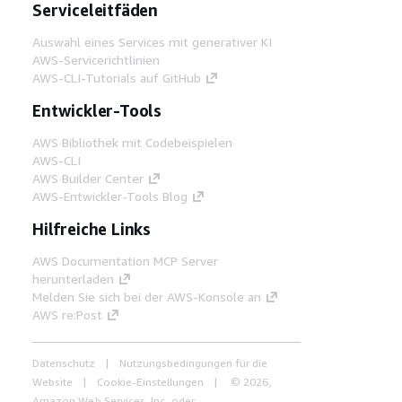
Serviceleitfäden
Auswahl eines Services mit generativer KI
AWS-Servicerichtlinien
AWS-CLI-Tutorials auf GitHub
Entwickler-Tools
AWS Bibliothek mit Codebeispielen
AWS-CLI
AWS Builder Center
AWS-Entwickler-Tools Blog
Hilfreiche Links
AWS Documentation MCP Server
herunterladen
Melden Sie sich bei der AWS-Konsole an
AWS re:Post
Datenschutz
Nutzungsbedingungen für die
Website
Cookie-Einstellungen
© 2026,
Amazon Web Services, Inc. oder