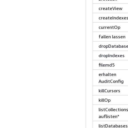
createView
createIndexe
currentOp
fallen lassen
dropDatabas
dropIndexes
filemd5
erhalten
AuditConfig
killCursors
killOp
listCollection
auflisten*
listDatabases