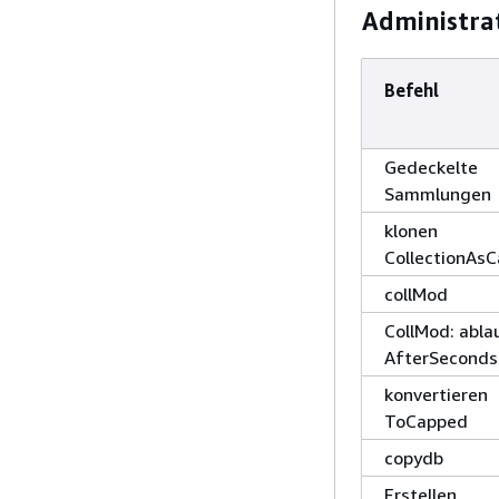
Administrat
Befehl
Gedeckelte
Sammlungen
klonen
CollectionAs
collMod
CollMod: abla
AfterSeconds
konvertieren
ToCapped
copydb
Erstellen