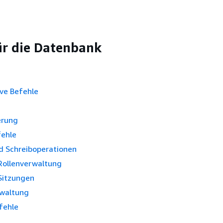
ür die Datenbank
ve Befehle
erung
ehle
d Schreiboperationen
Rollenverwaltung
Sitzungen
waltung
fehle