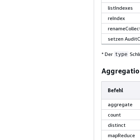
listIndexes
reIndex
renameCollec
setzen AuditC
* Der
Schlü
type
Aggregatio
Befehl
aggregate
count
distinct
mapReduce