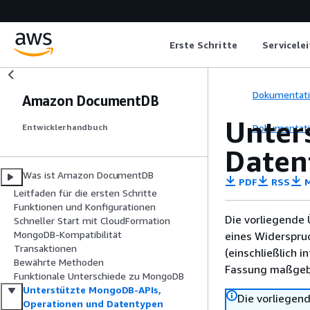
Erste Schritte
Servicele
Dokumentat
Amazon DocumentDB
Unter
Dokumentat
Entwicklerhandbuch
Daten
Was ist Amazon DocumentDB
PDF
RSS
M
Leitfaden für die ersten Schritte
Funktionen und Konfigurationen
Die vorliegende 
Schneller Start mit CloudFormation
MongoDB-Kompatibilität
eines Widerspru
Transaktionen
(einschließlich 
Bewährte Methoden
Fassung maßgebl
Funktionale Unterschiede zu MongoDB
Unterstützte MongoDB-APIs,
Die vorliegend
Operationen und Datentypen