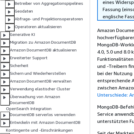
eines Widersp
Betreiber von Aggregationspipelines
Fassung (einsc
Geodaten
englische Fas
Abfrage- und Projektionsoperatoren
Operatoren aktualisieren
Amazon DocumentD
Generative KI
hochverfügbarer
Migration zu Amazon DocumentDB
MongoDB-Workloa
Amazon DocumentDB aktualisieren
4.0, 5.0 und 8.0
Erweiterter Support
Funktionalitäte
Sicherheit
und -Treibern f
bei der Nutzung
Sichern und Wiederherstellen
entsprechende A
Amazon DocumentDB verwalten
zwischen Amazo
Verwendung elastischer Cluster
Unterschiede: 
Überwachung von Amazon
DocumentDB
MongoDB-Befehle
OpenSearch Integration
Service anwendba
DocumentDB serverlos verwenden
unterstützten Fu
Entwickeln mit Amazon DocumentDB
Kontingente und -Einschränkungen
Seit der Marktei