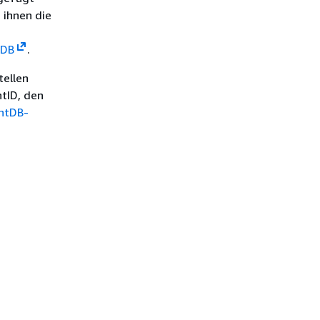
 ihnen die
tDB
.
tellen
ntID, den
ntDB-