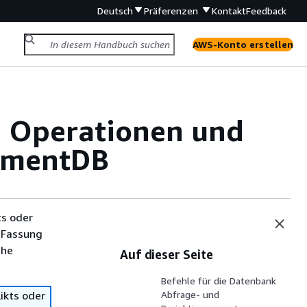
Deutsch
Präferenzen
Kontakt
Feedback
AWS-Konto erstellen
, Operationen und
umentDB
ts oder
 Fassung
che
Auf dieser Seite
Befehle für die Datenbank
ikts oder
Abfrage- und