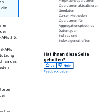
Projektionsoperatoren
en
Operatoren aktualisieren
 die
Geodaten
Cursor-Methoden
Operatoren für
rer,
Aggregationspipelines
Datentypen
 der
Indizes und
APIs 3.6,
Indexeigenschaften
DB-APIs
Hat Ihnen diese Seite
stützung
geholfen?
ch an das
Ja
Nein
ieden
Feedback geben
lteten
der
ugefügt