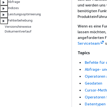
Abfrage
und werden uns 
Indizes
benötigten Funkt
Leistungsoptimierung
Produkteinführu
Fehlerbehebung
Wenn es eine Fun
Versionshinweise
Dokumentverlauf
lassen möchten, 
angeforderten 
Serviceteam
s
Topics
Befehle für
Abfrage- un
Operatoren a
Geodaten
Cursor-Met
Operatoren 
Datentypen