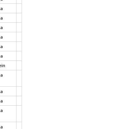
Ja
Nein
Ja
Ja
Ja
Ja
Ja
Ja
Ja
Ja
Ja
Ja
ein
Nein
Ja
Nein
Ja
Ja
Ja
Ja
Ja
Ja
Ja
Ja