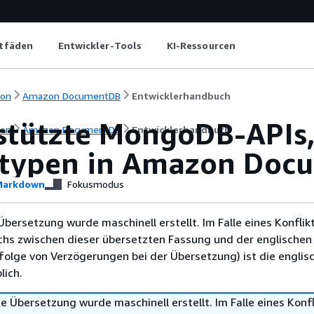
itfäden
Entwickler-Tools
KI-Ressourcen
ion
Amazon DocumentDB
Entwicklerhandbuch
stützte MongoDB-APIs
ion
Amazon DocumentDB
Entwicklerhandbuch
typen in Amazon Doc
arkdown
Fokusmodus
Übersetzung wurde maschinell erstellt. Im Falle eines Konflik
chs zwischen dieser übersetzten Fassung und der englischen
infolge von Verzögerungen bei der Übersetzung) ist die englis
ich.
e Übersetzung wurde maschinell erstellt. Im Falle eines Konfl