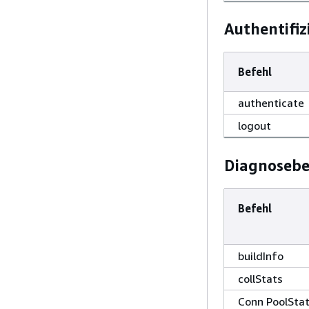
Authentifiz
Befehl
authenticate
logout
Diagnosebe
Befehl
buildInfo
collStats
Conn PoolSta