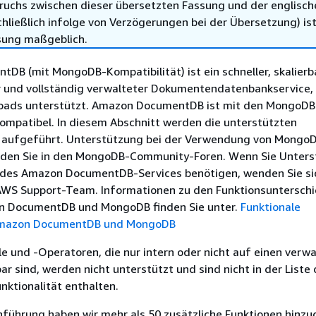
ruchs zwischen dieser übersetzten Fassung und der englisch
hließlich infolge von Verzögerungen bei der Übersetzung) ist
sung maßgeblich.
B (mit MongoDB-Kompatibilität) ist ein schneller, skalierba
 und vollständig verwalteter Dokumentendatenbankservice,
ds unterstützt. Amazon DocumentDB ist mit den MongoDB-
 kompatibel. In diesem Abschnitt werden die unterstützten
n aufgeführt. Unterstützung bei der Verwendung von Mongo
inden Sie in den MongoDB-Community-Foren. Wenn Sie Unter
 des Amazon DocumentDB-Services benötigen, wenden Sie si
WS Support-Team. Informationen zu den Funktionsuntersch
n DocumentDB und MongoDB finden Sie unter.
Funktionale
Amazon DocumentDB und MongoDB
 und -Operatoren, die nur intern oder nicht auf einen verwa
r sind, werden nicht unterstützt und sind nicht in der Liste 
nktionalität enthalten.
nführung haben wir mehr als 50 zusätzliche Funktionen hinz