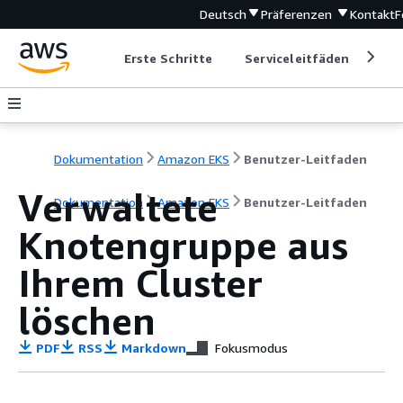
Deutsch
Präferenzen
Kontakt
F
Erste Schritte
Serviceleitfäden
Ent
Dokumentation
Amazon EKS
Benutzer-Leitfaden
Verwaltete
Dokumentation
Amazon EKS
Benutzer-Leitfaden
Knotengruppe aus
Ihrem Cluster
löschen
PDF
RSS
Markdown
Fokusmodus