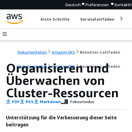
Deutsch
Präferenzen
Kontakt
F
Erste Schritte
Serviceleitfäden
Ent
Dokumentation
Amazon EKS
Benutzer-Leitfaden
Organisieren und
Dokumentation
Amazon EKS
Benutzer-Leitfaden
Überwachen von
Cluster-Ressourcen
PDF
RSS
Markdown
Fokusmodus
Unterstützung für die Verbesserung dieser Seite
beitragen