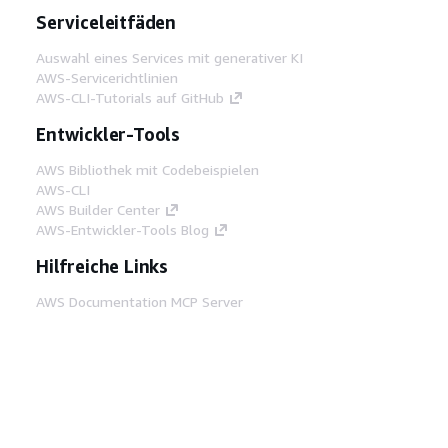
Serviceleitfäden
Auswahl eines Services mit generativer KI
AWS-Servicerichtlinien
AWS-CLI-Tutorials auf GitHub
Entwickler-Tools
AWS Bibliothek mit Codebeispielen
AWS-CLI
AWS Builder Center
AWS-Entwickler-Tools Blog
Hilfreiche Links
AWS Documentation MCP Server
herunterladen
Melden Sie sich bei der AWS-Konsole an
AWS re:Post
Datenschutz
Nutzungsbedingungen für die
Website
Cookie-Einstellungen
© 2026,