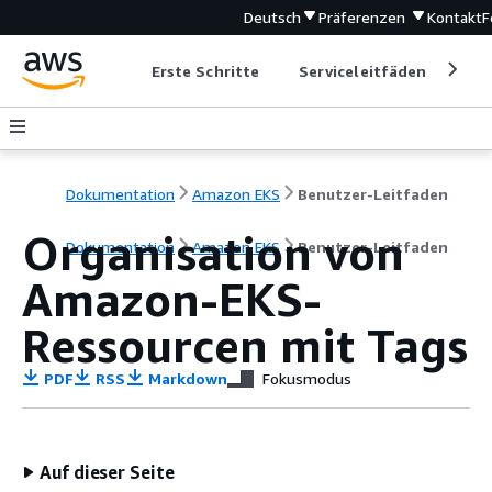
Deutsch
Präferenzen
Kontakt
F
Erste Schritte
Serviceleitfäden
Ent
Dokumentation
Amazon EKS
Benutzer-Leitfaden
Organisation von
Dokumentation
Amazon EKS
Benutzer-Leitfaden
Amazon-EKS-
Ressourcen mit Tags
PDF
RSS
Markdown
Fokusmodus
Auf dieser Seite