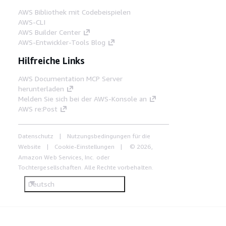
AWS Bibliothek mit Codebeispielen
AWS-CLI
AWS Builder Center
AWS-Entwickler-Tools Blog
Hilfreiche Links
AWS Documentation MCP Server
herunterladen
Melden Sie sich bei der AWS-Konsole an
AWS re:Post
Datenschutz
Nutzungsbedingungen für die
Website
Cookie-Einstellungen
© 2026,
Amazon Web Services, Inc. oder
Tochtergesellschaften. Alle Rechte vorbehalten.
Deutsch