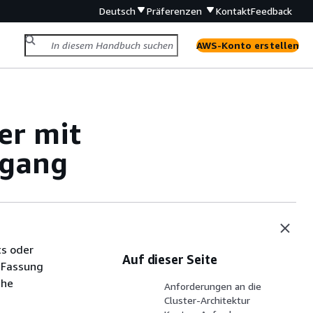
Deutsch
Präferenzen
Kontakt
Feedback
AWS-Konto erstellen
er mit
ugang
ts oder
Auf dieser Seite
 Fassung
che
Anforderungen an die
Cluster-Architektur