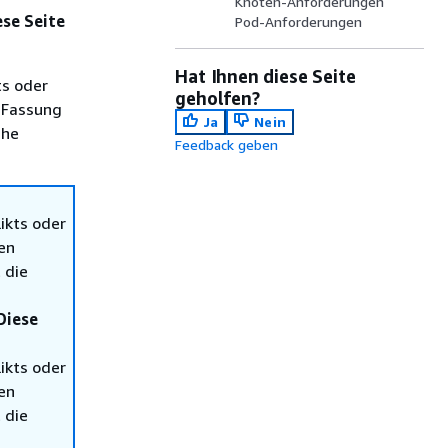
Knoten-Anforderungen
ese Seite
Pod-Anforderungen
Hat Ihnen diese Seite
ts oder
geholfen?
 Fassung
Ja
Nein
che
Feedback geben
ikts oder
en
 die
Diese
ikts oder
en
 die