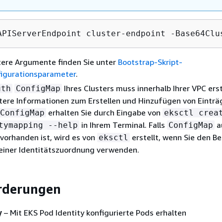
APIServerEndpoint cluster-endpoint -Base64Clu
ere Argumente finden Sie unter
Bootstrap-Skript-
igurationsparameter
.
Ihres Clusters muss innerhalb Ihrer VPC erst
uth
ConfigMap
tere Informationen zum Erstellen und Hinzufügen von Einträ
erhalten Sie durch Eingabe von
ConfigMap
eksctl crea
in Ihrem Terminal. Falls
a
tymapping --help
ConfigMap
 vorhanden ist, wird es von
erstellt, wenn Sie den B
eksctl
einer Identitätszuordnung verwenden.
rderungen
y
– Mit EKS Pod Identity konfigurierte Pods erhalten