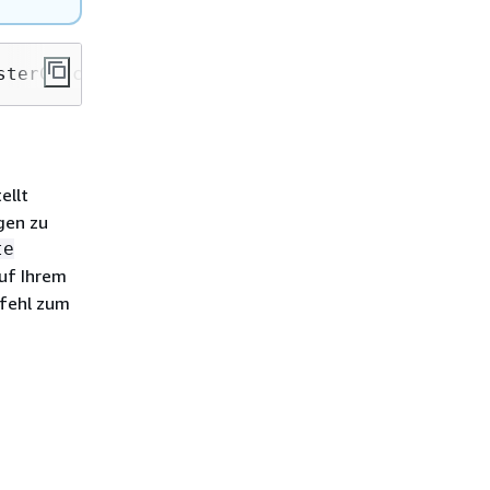
sterCA certificate-authority
ellt
gen zu
te
uf Ihrem
efehl zum