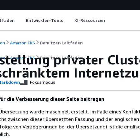
itfäden
Entwickler-Tools
KI-Ressourcen
ion
Amazon EKS
Benutzer-Leitfaden
stellung privater Clust
ion
Amazon EKS
Benutzer-Leitfaden
schränktem Internetz
arkdown
Fokusmodus
ür die Verbesserung dieser Seite beitragen
Übersetzung wurde maschinell erstellt. Im Falle eines Konflik
chs zwischen dieser übersetzten Fassung und der englischen
infolge von Verzögerungen bei der Übersetzung) ist die englis
ich.