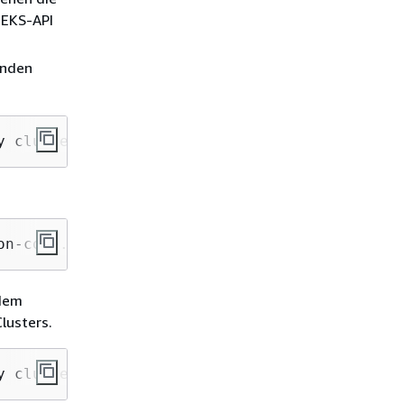
-EKS-API
enden
y cluster.endpoint --output text
on-code.eks.amazonaws.com
 dem
lusters.
y cluster.certificateAuthority --output text