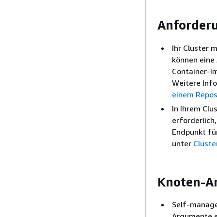
Anforderu
Ihr Cluster 
können eine 
Container-Im
Weitere Info
einem Reposi
In Ihrem Clu
erforderlich
Endpunkt für
unter
Cluste
Knoten-A
Self-manage
Argumente e