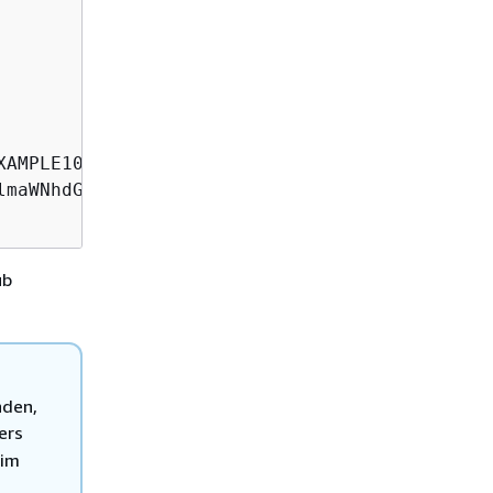
XAMPLE108C897D9B2F1B21D5EXAMPLE.sk1.region-cod
maWNhdGVBdXRob3JpdHk=

ub
nden,
ers
 im