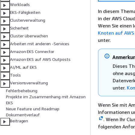
Workloads
In diesem Thema 
EKS-Fähigkeiten
in der AWS Cloud
Clusterverwaltung
Wenn Sie einen 
Sicherheit
Knoten auf AWS
Cluster überwachen
unter.
Arbeiten mit anderen -Services
Amazon EKS Connector
Anmerku
Amazon EKS auf AWS Outposts
Dieses T
AI/ML auf EKS
ohne ausg
Tools
Datenverk
Versionsverwaltung
unter.
Kon
Fehlerbehebung
Projekte im Zusammenhang mit Amazon
EKS
Wenn Sie mit Am
Neue Feature und Roadmap
Informationen u
Dokumentverlauf
. Wenn Ihr Clu
Beitragen
folgenden Anfor