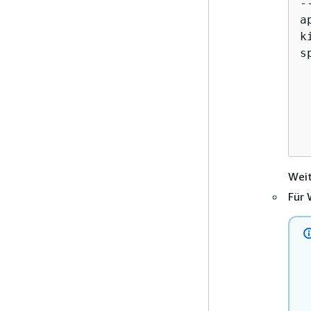
--
a
k
s
 
 
 
 
 
Weit
Für