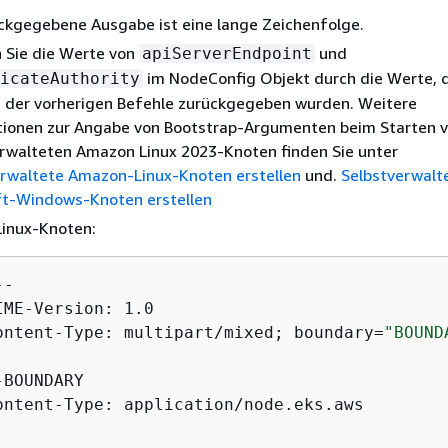
ckgegebene Ausgabe ist eine lange Zeichenfolge.
 Sie die Werte von
und
apiServerEndpoint
im NodeConfig Objekt durch die Werte, d
icateAuthority
 der vorherigen Befehle zurückgegeben wurden. Weitere
tionen zur Angabe von Bootstrap-Argumenten beim Starten 
rwalteten Amazon Linux 2023-Knoten finden Sie unter
erwaltete Amazon-Linux-Knoten erstellen
und.
Selbstverwalt
ft-Windows-Knoten erstellen
Linux-Knoten:
-

IME-Version: 1.0

ontent-Type: multipart/mixed; boundary=
"BOUND
-BOUNDARY

ontent-Type: application/node.eks.aws
