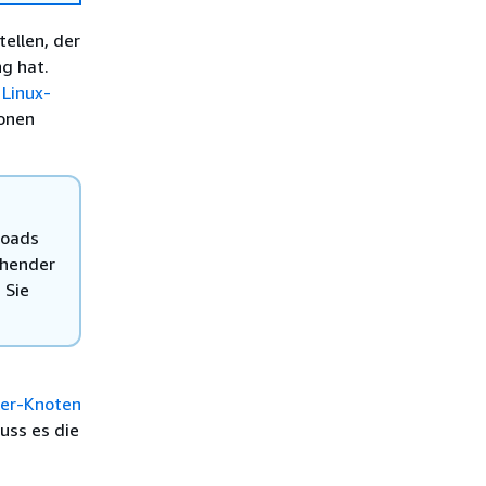
ellen, der
g hat.
 Linux-
ionen
loads
ehender
 Sie
ker-Knoten
uss es die