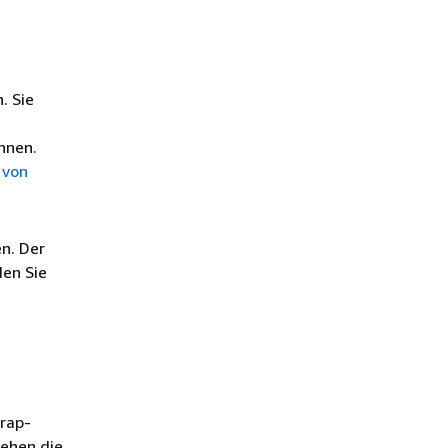
. Sie
nnen.
 von
n. Der
den Sie
rap-
ehen die