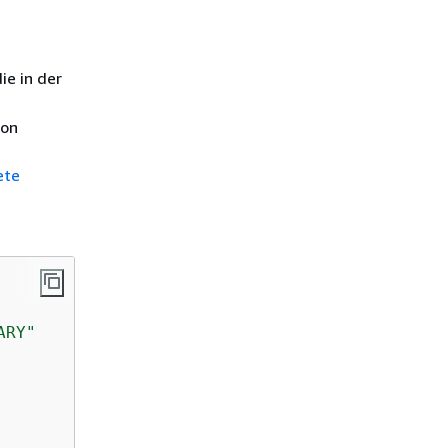
ie in der
von
ete
ARY"