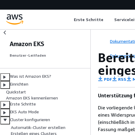
Erste Schritte
Servicele
Dokumentat
Amazon EKS
Bereit
Dokumentat
Benutzer-Leitfaden
einge
Was ist Amazon EKS?
PDF
RSS
M
Einrichten
Quickstart
Unterstützung f
Amazon EKS kennenlernen
Erste Schritte
Die vorliegende 
EKS Auto Mode
eines Widerspru
Cluster konfigurieren
(einschließlich 
Automatik-Cluster erstellen
Fassung maßgebl
Erstellen eines Clusters