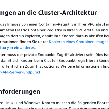
ngen an die Cluster-Architektur
muss Images von einer Container-Registry in Ihrer VPC abrufen
Amazon Elastic Container Registry in Ihrer VPC erstellen und
ages dorthin kopieren, damit Ihre Knoten daraus abrufen kö
rmationen finden Sie unter
Kopieren eines Container-Images
tory in ein anderes
.
ster muss der private Endpunkt-Zugriff aktiviert sein. Dies ist
, damit sich Knoten beim Cluster-Endpunkt registrieren könne
 öffentlichen Zugriff ist optional. Weitere Informationen fin
r-API-Server-Endpunkt
.
nforderungen
d Linux- und Windows-Knoten müssen die folgenden Bootst
nthalten, bevor sie gestartet werden. Diese Argumente umg