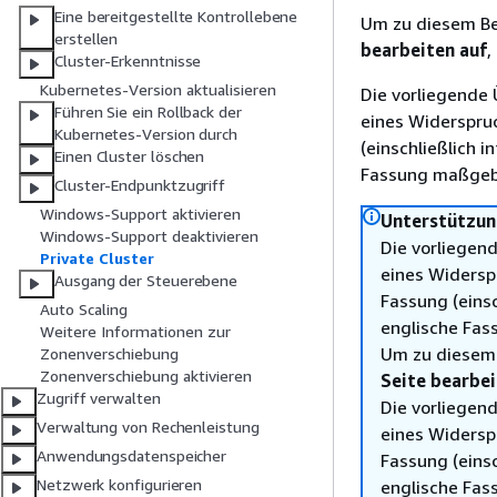
Eine bereitgestellte Kontrollebene
Um zu diesem Be
erstellen
bearbeiten auf
,
Cluster-Erkenntnisse
Kubernetes-Version aktualisieren
Die vorliegende 
Führen Sie ein Rollback der
eines Widerspru
Kubernetes-Version durch
(einschließlich 
Einen Cluster löschen
Fassung maßgebl
Cluster-Endpunktzugriff
Windows-Support aktivieren
Unterstützung
Windows-Support deaktivieren
Die vorliegend
Private Cluster
eines Widersp
Ausgang der Steuerebene
Fassung (einsc
Auto Scaling
englische Fas
Weitere Informationen zur
Um zu diesem 
Zonenverschiebung
Zonenverschiebung aktivieren
Seite bearbei
Zugriff verwalten
Die vorliegend
Verwaltung von Rechenleistung
eines Widersp
Anwendungsdatenspeicher
Fassung (einsc
Netzwerk konfigurieren
englische Fas