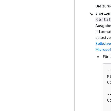
Die zurü
Ersetzen
certif
Ausgabe
Informa
selbstve
Selbstv
Microso
Für 
--
M
C
-
C