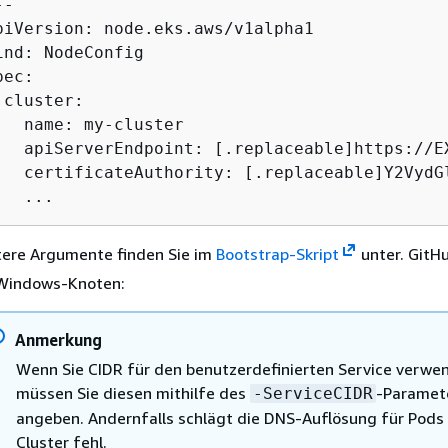
-

piVersion: node.eks.aws/v1alpha1

ind: NodeConfig

pec:

 cluster:

   name: my-cluster

   apiServerEndpoint: [.replaceable]https://E
   certificateAuthority: [.replaceable]Y2VydGl
   ...
ere Argumente finden Sie im
Bootstrap-Skript
unter. GitH
 Windows-Knoten:
Anmerkung
Wenn Sie CIDR für den benutzerdefinierten Service verwe
müssen Sie diesen mithilfe des
-Paramet
-ServiceCIDR
angeben. Andernfalls schlägt die DNS-Auflösung für Pods
Cluster fehl.