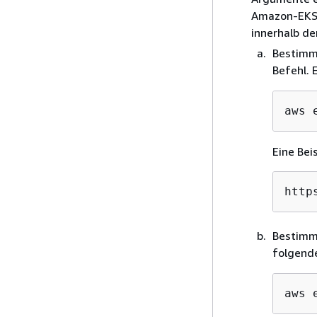
Amazon-EKS-
innerhalb de
Bestimm
Befehl. 
aws 
Eine Bei
http
Bestimme
folgende
aws 