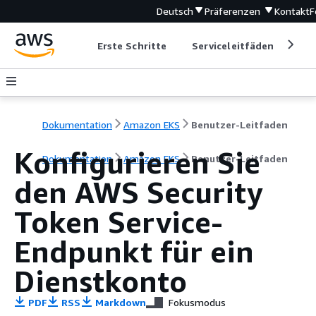
Deutsch
Präferenzen
Kontakt
F
Erste Schritte
Serviceleitfäden
Ent
Dokumentation
Amazon EKS
Benutzer-Leitfaden
Konfigurieren Sie
Dokumentation
Amazon EKS
Benutzer-Leitfaden
den AWS Security
Token Service-
Endpunkt für ein
Dienstkonto
PDF
RSS
Markdown
Fokusmodus