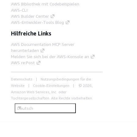
AWS Bibliothek mit Codebeispielen
AWS-CLI
AWS Builder Center
AWS-Entwickler-Tools Blog
Hilfreiche Links
AWS Documentation MCP Server
herunterladen
Melden Sie sich bei der AWS-Konsole an
AWS re:Post
Datenschutz
Nutzungsbedingungen für die
Website
Cookie-Einstellungen
© 2026,
Amazon Web Services, Inc. oder
Tochtergesellschaften. Alle Rechte vorbehalten.
Deutsch