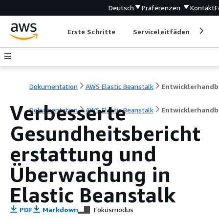
Deutsch
Präferenzen
Kontakt
F
Erste Schritte
Serviceleitfäden
Ent
Dokumentation
AWS Elastic Beanstalk
E
Verbesserte
Dokumentation
AWS Elastic Beanstalk
Entwicklerhandb
Gesundheitsbericht
erstattung und
Überwachung in
Elastic Beanstalk
PDF
Markdown
Fokusmodus