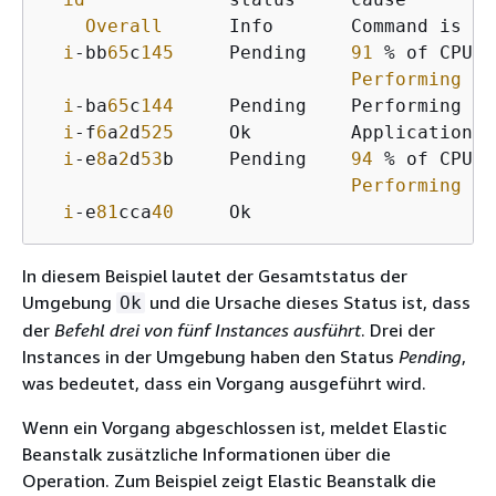
Overall
      Info       Command is ex
i
-bb
65
c
145
     Pending    
91
 % of CPU i
Performing
 ap
i
-ba
65
c
144
     Pending    Performing in
i
-f
6
a
2
d
525
     Ok         Application d
i
-e
8
a
2
d
53
b     Pending    
94
 % of CPU i
Performing
 ap
i
-e
81
cca
40
     Ok
In diesem Beispiel lautet der Gesamtstatus der
Umgebung
und die Ursache dieses Status ist, dass
Ok
der
Befehl drei von fünf Instances ausführt
. Drei der
Instances in der Umgebung haben den Status
Pending
,
was bedeutet, dass ein Vorgang ausgeführt wird.
Wenn ein Vorgang abgeschlossen ist, meldet Elastic
Beanstalk zusätzliche Informationen über die
Operation. Zum Beispiel zeigt Elastic Beanstalk die