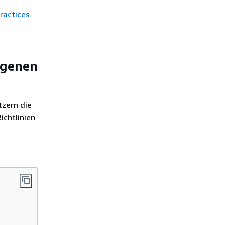
ractices
igenen
tzern die
ichtlinien