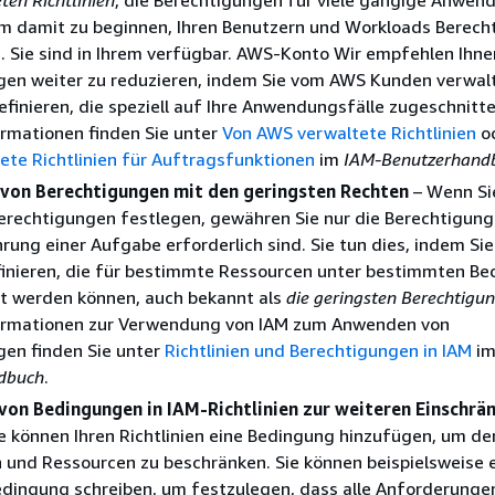
m damit zu beginnen, Ihren Benutzern und Workloads Berech
 Sie sind in Ihrem verfügbar. AWS-Konto Wir empfehlen Ihnen
gen weiter zu reduzieren, indem Sie vom AWS Kunden verwal
definieren, die speziell auf Ihre Anwendungsfälle zugeschnitte
rmationen finden Sie unter
Von AWS verwaltete Richtlinien
o
te Richtlinien für Auftragsfunktionen
im
IAM-Benutzerhand
on Berechtigungen mit den geringsten Rechten
– Wenn Si
Berechtigungen festlegen, gewähren Sie nur die Berechtigunge
rung einer Aufgabe erforderlich sind. Sie tun dies, indem Sie
finieren, die für bestimmte Ressourcen unter bestimmten B
t werden können, auch bekannt als
die geringsten Berechtigu
ormationen zur Verwendung von IAM zum Anwenden von
gen finden Sie unter
Richtlinien und Berechtigungen in IAM
i
dbuch
.
on Bedingungen in IAM-Richtlinien zur weiteren Einschrä
e können Ihren Richtlinien eine Bedingung hinzufügen, um de
 und Ressourcen zu beschränken. Sie können beispielsweise 
edingung schreiben, um festzulegen, dass alle Anforderungen