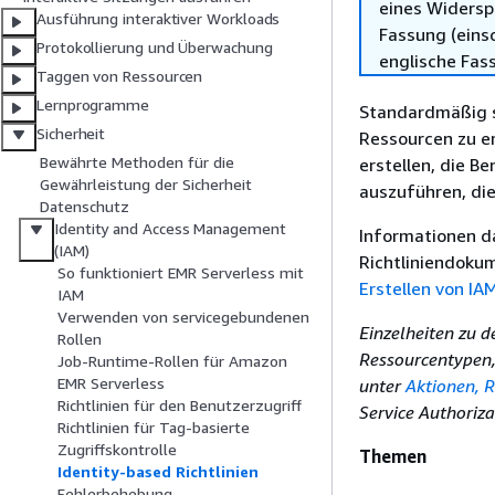
eines Widersp
Ausführung interaktiver Workloads
Fassung (einsc
Protokollierung und Überwachung
englische Fas
Taggen von Ressourcen
Lernprogramme
Standardmäßig s
Sicherheit
Ressourcen zu er
Bewährte Methoden für die
erstellen, die B
Gewährleistung der Sicherheit
auszuführen, die
Datenschutz
Identity and Access Management
Informationen d
(IAM)
Richtliniendokum
So funktioniert EMR Serverless mit
Erstellen von IAM
IAM
Verwenden von servicegebundenen
Einzelheiten zu 
Rollen
Ressourcentypen, 
Job-Runtime-Rollen für Amazon
EMR Serverless
unter
Aktionen, 
Richtlinien für den Benutzerzugriff
Service Authoriza
Richtlinien für Tag-basierte
Zugriffskontrolle
Themen
Identity-based Richtlinien
Fehlerbehebung