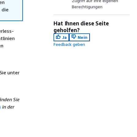
Zugriff auf ihre eigenen
en
Berechtigungen
 die
Hat Ihnen diese Seite
geholfen?
rless-
Ja
Nein
tlinien
Feedback geben
en
Sie unter
inden Sie
s
in der