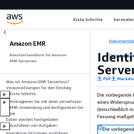
Erste Schritte
Servicele
Dokumentat
Amazon EMR
Identi
Dokumentat
Benutzerhandbuch für Amazon
EMR Serverless
Serve
PDF
Markdo
Was ist Amazon EMR Serverless?
Voraussetzungen für den Einstieg
Erste Schritte
Die vorliegende 
Interagieren Sie mit einer serverlosen
eines Widerspru
EMR-Anwendung und konfigurieren Sie
(einschließlich 
sie
Fassung maßgebl
Daten werden hochgeladen
Ausführen von Aufgaben
Die vorliegend
Interaktive Sitzungen ausführen