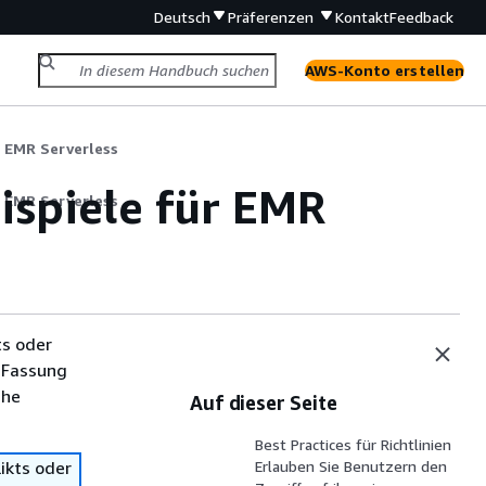
Deutsch
Präferenzen
Kontakt
Feedback
AWS-Konto erstellen
 EMR Serverless
ispiele für EMR
 EMR Serverless
ts oder
 Fassung
che
Auf dieser Seite
Best Practices für Richtlinien
ikts oder
Erlauben Sie Benutzern den