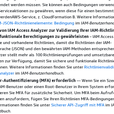
endet werden müssen. Sie können auch Bedingungen verwen
 Serviceaktionen zu gewähren, wenn diese für einen bestimm
erdenAWS-Service, z. CloudFormation B. Weitere Informatio
M-JSON-Richtlinienelemente: Bedingung
im
IAM-Benutzerhan
on IAM Access Analyzer zur Validierung Ihrer IAM-Richtli
 funktionale Berechtigungen zu gewährleisten
– IAM Access
ue und vorhandene Richtlinien, damit die Richtlinien der IAM-
sprache (JSON) und den bewährten IAM-Methoden entsprechen
zer stellt mehr als 100 Richtlinienprüfungen und umsetzbar
 zur Verfügung, damit Sie sichere und funktionale Richtlini
nnen. Weitere Informationen finden Sie unter
Richtlinienvalid
Analyzer
im
IAM-Benutzerhandbuch
.
r-Authentifizierung (MFA) erforderlich
— Wenn Sie ein Sze
IAM-Benutzer oder einen Root-Benutzer in Ihrem System erf
ieren Sie MFA für zusätzliche Sicherheit. Um MFA beim Aufruf
n anzufordern, fügen Sie Ihren Richtlinien MFA-Bedingungen
rmationen finden Sie unter
Sicherer API-Zugriff mit MFA
im
I
dbuch
.