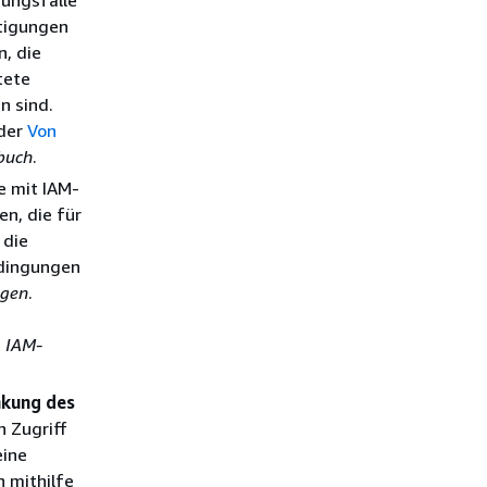
tigungen
, die
tete
n sind.
der
Von
buch
.
e mit IAM-
n, die für
 die
edingungen
ngen
.
m
IAM-
nkung des
n Zugriff
eine
 mithilfe