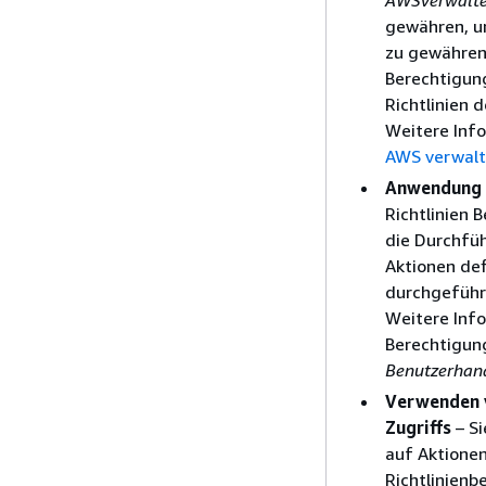
gewähren, u
zu gewähren.
Berechtigun
Richtlinien 
Weitere Info
AWS verwalte
Anwendung v
Richtlinien 
die Durchfüh
Aktionen de
durchgeführ
Weitere Inf
Berechtigun
Benutzerhan
Verwenden v
Zugriffs
– Si
auf Aktionen
Richtlinienb