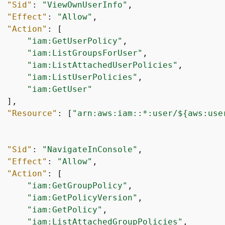
"Sid"
: 
"ViewOwnUserInfo"
,

"Effect"
: 
"Allow"
,

"Action"
: [

"iam:GetUserPolicy"
,

"iam:ListGroupsForUser"
,

"iam:ListAttachedUserPolicies"
,

"iam:ListUserPolicies"
,

"iam:GetUser"
 ],

"Resource"
: [
"arn:aws:iam::*:user/$
{
aws:use
"Sid"
: 
"NavigateInConsole"
,

"Effect"
: 
"Allow"
,

"Action"
: [

"iam:GetGroupPolicy"
,

"iam:GetPolicyVersion"
,

"iam:GetPolicy"
,

"iam:ListAttachedGroupPolicies"
,
