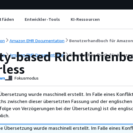
itfäden
Entwickler-Tools
KI-Ressourcen
ion
Amazon EMR Documentation
Benutzerhandbuch für Amazon
ty-based Richtlinienbe
ion
Amazon EMR Documentation
Benutzerhandbuch für Amazon
rless
wn
Fokusmodus
Übersetzung wurde maschinell erstellt. Im Falle eines Konflik
chs zwischen dieser übersetzten Fassung und der englischen
infolge von Verzögerungen bei der Übersetzung) ist die englis
ich.
e Übersetzung wurde maschinell erstellt. Im Falle eines Konfl