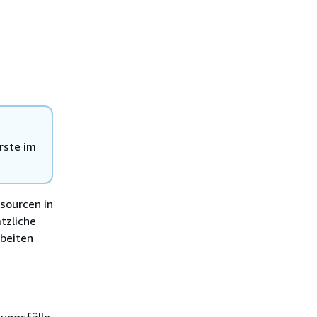
rste im
sourcen in
tzliche
rbeiten
dungsfälle