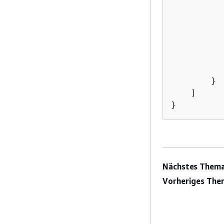
           
        }

    ]

}
Nächstes Thema
Vorheriges The