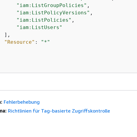
"iam:ListGroupPolicies"
,

"iam:ListPolicyVersions"
,

"iam:ListPolicies"
,

"iam:ListUsers"
 ],

"Resource"
: 
"*"
:
Fehlerbehebung
ma:
Richtlinien für Tag-basierte Zugriffskontrolle