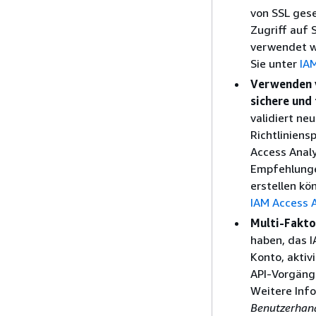
von SSL ges
Zugriff auf
verwendet w
Sie unter
IA
Verwenden v
sichere und
validiert ne
Richtlinien
Access Analy
Empfehlungen
erstellen kö
IAM Access 
Multi-Fakto
haben, das 
Konto, aktiv
API-Vorgänge
Weitere Info
Benutzerhan