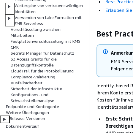
Best Practice
Weitergabe von vertrauenswürdigen
Erlauben Sie
Identitäten
Verwenden von Lake Formation mit
EMR Serverless
Verschlüsselung zwischen
Best Pract
Mitarbeitern
Festplattenverschlüsselung mit KMS
CMK
Anmerku
Secrets Manager für Datenschutz
S3 Access Grants für die
EMR Serve
Datenzugriffskontrolle
Folgenden
CloudTrail für die Protokollierung
Compliance-Validierung
Ausfallsicherheit
Identity-based 
Sicherheit der Infrastruktur
Ihrem Konto erst
Konfigurations- und
Kosten für Ihr v
Schwachstellenanalyse
identitätsbasier
Endpunkte und Kontingente
Weitere Überlegungen
Erste Schri
Release-Versionen
Berechtigun
Dokumentverlauf
AWSverwaltet