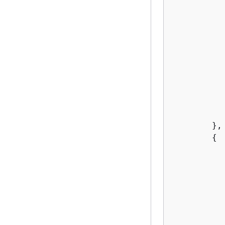
           
        },

{