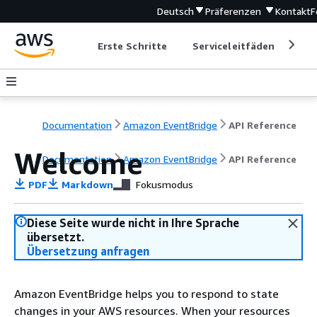
Deutsch
Präferenzen
Kontakt
F
Erste Schritte
Serviceleitfäden
Ent
Documentation
Amazon EventBridge
API Reference
Welcome
Documentation
Amazon EventBridge
API Reference
PDF
Markdown
Fokusmodus
Diese Seite wurde nicht in Ihre Sprache
übersetzt.
Übersetzung anfragen
Amazon EventBridge helps you to respond to state
changes in your AWS resources. When your resources