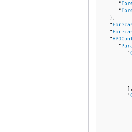
      "
For
      "
For
   },

   "
Foreca
   "
Foreca
   "
HPOCon
      "
Par
         "
          
          
           
         ],
         "
          
          
          
          