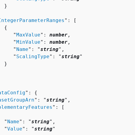
 }



IntegerParameterRanges
": [ 

{
     "
MaxValue
": 
number
,

     "
MinValue
": 
number
,

     "
Name
": "
string
",

     "
ScalingType
": "
string
"

 }

ataConfig
": 
{
asetGroupArn
": "
string
",

plementaryFeatures
": [ 

  "
Name
": "
string
",

  "
Value
": "
string
"
