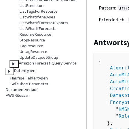
ListPredictors
Pattern:
arn
ListTagsForResource
ListWhatIfAnalyses
Erforderlich: 
ListWhatIfForecastExports
ListWhatIfForecasts
ResumeResource
StopResource
Antworts
TagResource
UntagResource
UpdateDatasetGroup
{
Amazon Forecast Query Service
   "
Algori
Datentypen
   "
AutoML
Häufige Fehlertypen
   "
AutoML
Geläufige Parameter
   "
Creati
Dokumentverlauf
   "
Datase
AWS Glossar
   "
Encryp
      "
KMS
      "
Rol
   },
