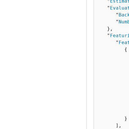
   "
Estima
   "
Evalua
      "
Bac
      "
Num
   },

   "
Featur
      "
Fea
{
          
          
          
          
          
           
           
           
         }

      ],
