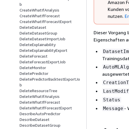
Amazon Fo
b
Kunden vo
CreateWhatIfAnalysis
nutzen.
E
CreateWhatIfForecast
CreateWhatIfForecastExport
DeleteDataset
Dieser Vorgang li
DeleteDatasetGroup
DeleteDatasetImportJob
Eigenschaften au
DeleteExplainability
DeleteExplainabilityExport
DatasetIm
DeleteForecast
Trainingsda
DeleteForecastExportJob
AutoMLAlg
DeleteMonitor
DeletePredictor
ausgewertet
DeletePredictorBacktestExportJo
CreationT
b
DeleteResourceTree
LastModif
DeleteWhatIfAnalysis
Status
DeleteWhatIfForecast
- 
DeleteWhatIfForecastExport
Message
DescribeAutoPredictor
DescribeDataset
DescribeDatasetGroup