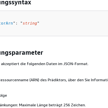
ungssyntax
torArn
": "
string
"

ungsparameter
 akzeptiert die folgenden Daten im JSON-Format.
ssourcenname (ARN) des Prädiktors, über den Sie Informat
olge
änkungen: Maximale Länge beträgt 256 Zeichen.