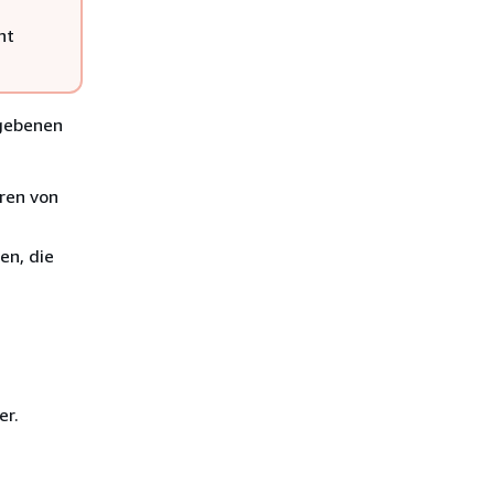
nt
gebenen
ren von
en, die
er.