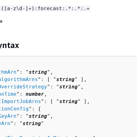
:([a-z\d-]+):forecast:.*:.*:.+
Ja
yntax
thmArn
": "
string
",

AlgorithmArns
": [ "
string
" ],

OverrideStrategy
": "
string
",

onTime
": 
number
,

tImportJobArns
": [ "
string
" ],

tionConfig
": 
{
KeyArn
": "
string
",

eArn
": "
string
"
