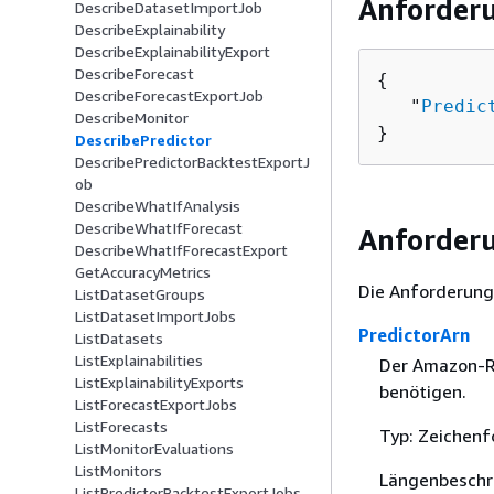
Anforder
DescribeDatasetImportJob
DescribeExplainability
DescribeExplainabilityExport
DescribeForecast
{
DescribeForecastExportJob
   "
Predic
DescribeMonitor
}
DescribePredictor
DescribePredictorBacktestExportJ
ob
DescribeWhatIfAnalysis
DescribeWhatIfForecast
Anforder
DescribeWhatIfForecastExport
GetAccuracyMetrics
Die Anforderung
ListDatasetGroups
ListDatasetImportJobs
PredictorArn
ListDatasets
ListExplainabilities
Der Amazon-Re
ListExplainabilityExports
benötigen.
ListForecastExportJobs
ListForecasts
Typ: Zeichenf
ListMonitorEvaluations
ListMonitors
Längenbeschr
ListPredictorBacktestExportJobs