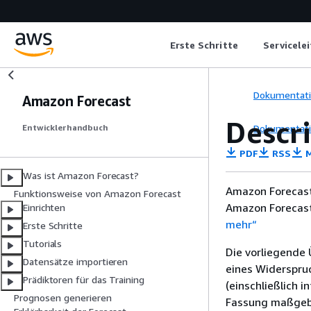
Erste Schritte
Servicele
Dokumentat
Amazon Forecast
Descr
Dokumentat
Entwicklerhandbuch
PDF
RSS
M
Was ist Amazon Forecast?
Amazon Forecast
Funktionsweise von Amazon Forecast
Amazon Forecast
Einrichten
mehr“
Erste Schritte
Tutorials
Die vorliegende 
Datensätze importieren
eines Widerspru
Prädiktoren für das Training
(einschließlich 
Prognosen generieren
Fassung maßgebl