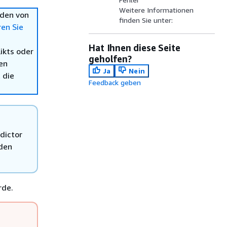
Weitere Informationen
nden von
finden Sie unter:
ren Sie
Hat Ihnen diese Seite
ikts oder
geholfen?
en
Ja
Nein
 die
Feedback geben
edictor
nden
rde.