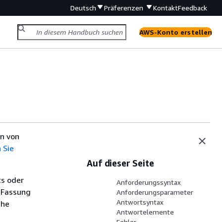
Deutsch
Präferenzen
Kontakt
Feedback
AWS-Konto erstellen
n von
 Sie
Auf dieser Seite
ts oder
Anforderungssyntax
 Fassung
Anforderungsparameter
Antwortsyntax
che
Antwortelemente
Fehler