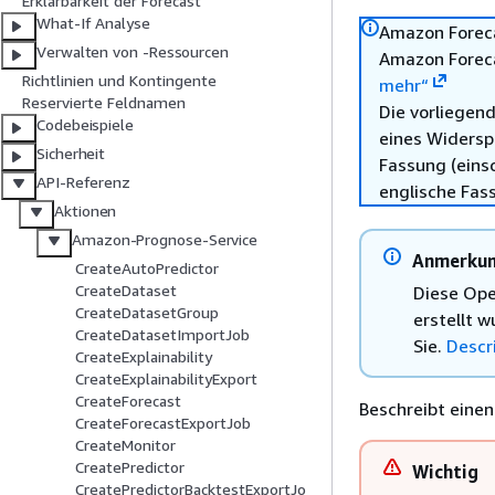
Erklärbarkeit der Forecast
What-If Analyse
Amazon Foreca
Verwalten von -Ressourcen
Amazon Foreca
Richtlinien und Kontingente
mehr“
Reservierte Feldnamen
Die vorliegend
Codebeispiele
eines Widersp
Sicherheit
Fassung (einsc
API-Referenz
englische Fas
Aktionen
Amazon-Prognose-Service
Anmerku
CreateAutoPredictor
CreateDataset
Diese Oper
CreateDatasetGroup
erstellt 
CreateDatasetImportJob
Sie.
Descr
CreateExplainability
CreateExplainabilityExport
CreateForecast
Beschreibt einen
CreateForecastExportJob
CreateMonitor
CreatePredictor
Wichtig
CreatePredictorBacktestExportJo