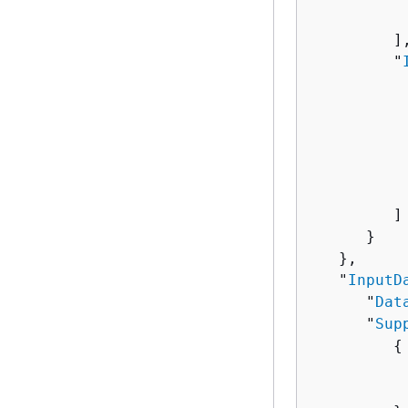
           
         ],
         "
          
          
          
          
           
         ]

      }

   },

   "
InputD
      "
Dat
      "
Sup
{
          
          