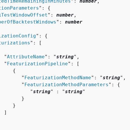
tedTimeRemainingInMinutes
": 
number
,

tionParameters
": 
{
kTestWindowOffset
": 
number
,

berOfBacktestWindows
": 
number
izationConfig
": 
{
turizations
": [ 

  "
AttributeName
": "
string
",

  "
FeaturizationPipeline
": [ 

{
        "
FeaturizationMethodName
": "
string
",

        "
FeaturizationMethodParameters
": 
{
           "
string
" : "
string
" 

       }

    }

 ]
