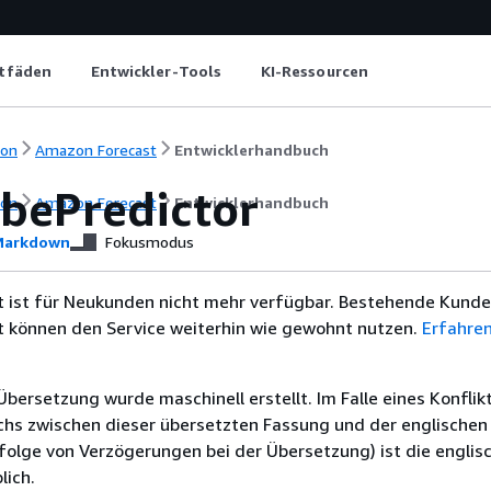
itfäden
Entwickler-Tools
KI-Ressourcen
ion
Amazon Forecast
Entwicklerhandbuch
ibePredictor
ion
Amazon Forecast
Entwicklerhandbuch
arkdown
Fokusmodus
 ist für Neukunden nicht mehr verfügbar. Bestehende Kunde
 können den Service weiterhin wie gewohnt nutzen.
Erfahren
Übersetzung wurde maschinell erstellt. Im Falle eines Konflik
chs zwischen dieser übersetzten Fassung und der englischen
infolge von Verzögerungen bei der Übersetzung) ist die englis
ich.