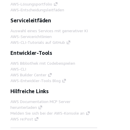
AWS-Lösungsportfolio
AWS-Entscheidungsleitfäden
Serviceleitfäden
Auswahl eines Services mit generativer KI
AWS-Servicerichtlinien
AWS-CLI-Tutorials auf GitHub
Entwickler-Tools
AWS Bibliothek mit Codebeispielen
AWS-CLI
AWS Builder Center
AWS-Entwickler-Tools Blog
Hilfreiche Links
AWS Documentation MCP Server
herunterladen
Melden Sie sich bei der AWS-Konsole an
AWS re:Post