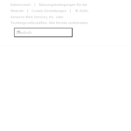
Datenschutz
Nutzungsbedingungen für die
Website
Cookie-Einstellungen
© 2026,
Amazon Web Services, Inc. oder
Tochtergesellschaften. Alle Rechte vorbehalten.
Deutsch