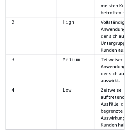
meisten Kun
betroffen sin
Vollständiger
2
High
Anwendungsau
der sich auf 
Untergruppe 
Kunden auswi
Teilweiser
3
Medium
Anwendungsau
der sich auf
auswirkt.
Zeitweise
4
Low
auftretende
Ausfälle, die 
begrenzte
Auswirkungen
Kunden haben