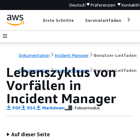
Deutsch
Präferenzen
Kontakt
F
Erste Schritte
Serviceleitfäden
Ent
Dokumentation
Incident Manager
Benutzer-Leitfaden
Lebenszyklus von
Dokumentation
Incident Manager
Benutzer-Leitfaden
Vorfällen in
Incident Manager
PDF
RSS
Markdown
Fokusmodus
Auf dieser Seite