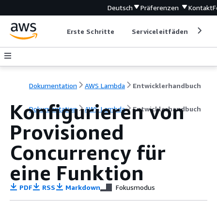
Deutsch
Präferenzen
Kontakt
F
Erste Schritte
Serviceleitfäden
Ent
Dokumentation
AWS Lambda
Entwicklerhandbuch
Konfigurieren von
Dokumentation
AWS Lambda
Entwicklerhandbuch
Provisioned
Concurrency für
eine Funktion
PDF
RSS
Markdown
Fokusmodus