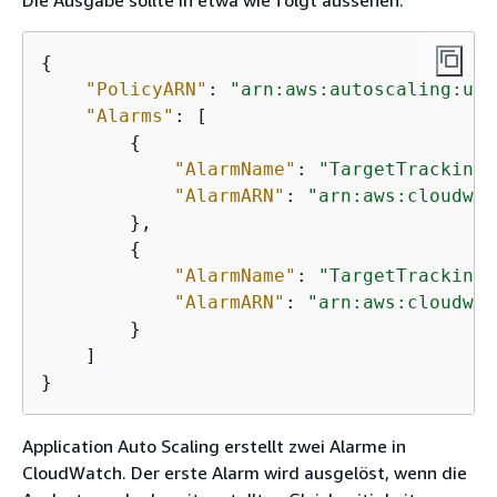
{
"PolicyARN"
: 
"arn:aws:autoscaling:us-
"Alarms"
: [

{
"AlarmName"
: 
"TargetTracking-
"AlarmARN"
: 
"arn:aws:cloudwat
        },

{
"AlarmName"
: 
"TargetTracking-
"AlarmARN"
: 
"arn:aws:cloudwat
        }

    ]

}
Application Auto Scaling erstellt zwei Alarme in
CloudWatch. Der erste Alarm wird ausgelöst, wenn die