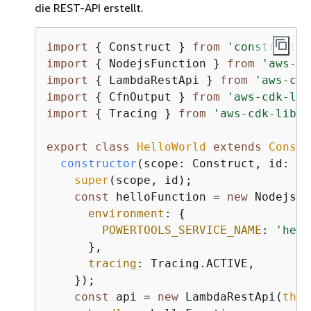
die REST-API erstellt.
import
{
 Construct } 
from
'constructs'
import
{
 NodejsFunction } 
from
'aws-cd
import
{
 LambdaRestApi } 
from
'aws-cdk
import
{
 CfnOutput } 
from
'aws-cdk-lib
import
{
 Tracing } 
from
'aws-cdk-lib/a
export
class
HelloWorld
extends
Constr
constructor
(
scope: Construct, id: 
st
super
(scope, id);

const
 helloFunction = 
new
 NodejsFu
environment
: 
{
POWERTOOLS_SERVICE_NAME
: 
'hell
      },

tracing
: Tracing.ACTIVE,

    });

const
 api = 
new
 LambdaRestApi(
this