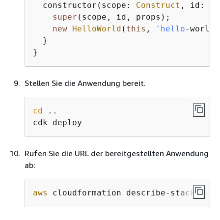
  constructor(scope: 
Construct
, id: st
super
(scope, id, props);

new
HelloWorld
(
this
, 
'hello
-world'
  }

}
Stellen Sie die Anwendung bereit.
cd
 ..

cdk deploy
Rufen Sie die URL der bereitgestellten Anwendung
ab:
aws
 cloudformation describe-stacks --s