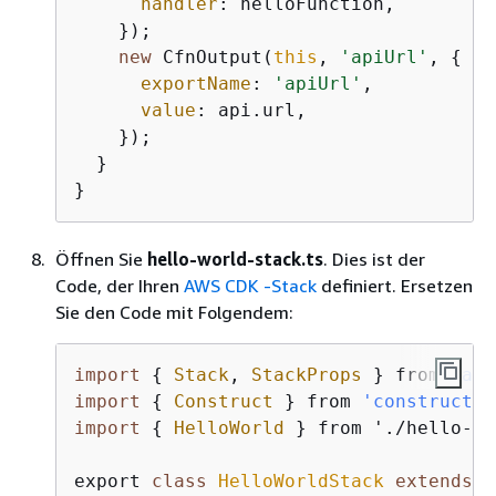
handler
: helloFunction,

    });

new
 CfnOutput(
this
, 
'apiUrl'
, 
{
exportName
: 
'apiUrl'
,

value
: api.url,

    });

  }

}
Öffnen Sie
hello-world-stack.ts
. Dies ist der
Code, der Ihren
AWS CDK -Stack
definiert. Ersetzen
Sie den Code mit Folgendem:
import
{
Stack
, 
StackProps
 } from 
'aws
import
{
Construct
 } from 
'construct
import
{
HelloWorld
 } from './hello-wo
export 
class
HelloWorldStack
extends
S