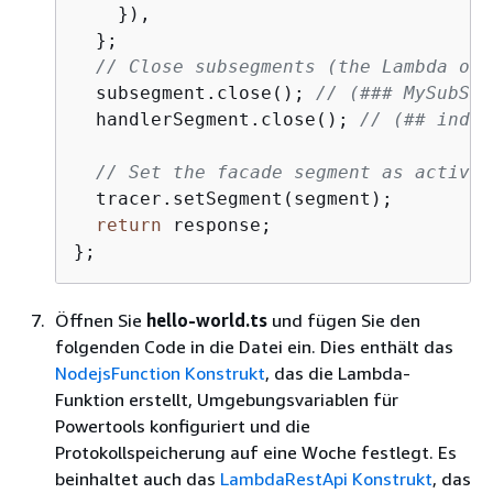
    }),

  };

// Close subsegments (the Lambda one
  subsegment.close(); 
// (### MySubSeg
  handlerSegment.close(); 
// (## index
// Set the facade segment as active 
  tracer.setSegment(segment);

return
 response;

};
Öffnen Sie
hello-world.ts
und fügen Sie den
folgenden Code in die Datei ein. Dies enthält das
NodejsFunction Konstrukt
, das die Lambda-
Funktion erstellt, Umgebungsvariablen für
Powertools konfiguriert und die
Protokollspeicherung auf eine Woche festlegt. Es
beinhaltet auch das
LambdaRestApi Konstrukt
, das