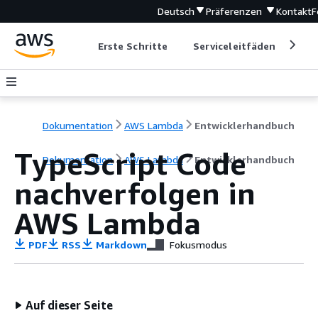
Deutsch
Präferenzen
Kontakt
F
Erste Schritte
Serviceleitfäden
Ent
Dokumentation
AWS Lambda
Entwicklerhandbuch
TypeScript Code
Dokumentation
AWS Lambda
Entwicklerhandbuch
nachverfolgen in
AWS Lambda
PDF
RSS
Markdown
Fokusmodus
Auf dieser Seite