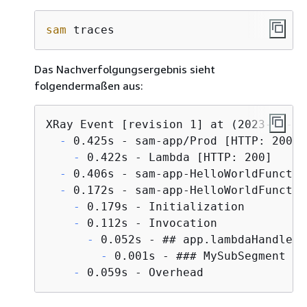
sam
 traces
Das Nachverfolgungsergebnis sieht
folgendermaßen aus:
  -
    -
  -
  -
    -
    -
      -
        -
    -
 0.059s - Overhead