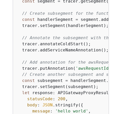
const
 segment = tracer.getSegment();

// Create subsegment for the functio
const
 handlerSegment = segment.addNe
  tracer.setSegment(handlerSegment);

// Annotate the subsegment with the 
  tracer.annotateColdStart();

  tracer.addServiceNameAnnotation();

// Add annotation for the awsRequest
  tracer.putAnnotation(
'awsRequestId'
,
// Create another subsegment and set
const
 subsegment = handlerSegment.ad
  tracer.setSegment(subsegment);

let
 response: APIGatewayProxyResult 
statusCode
: 
200
,

body
: 
JSON
.stringify(
{
message
: 
'hello world'
,
