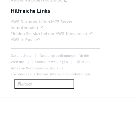
Hilfreiche Links
AWS Documentation MCP Server
herunterladen
Melden Sie sich bei der AWS-Konsole an
AWS re:Post
Datenschutz
Nutzungsbedingungen für die
Website
Cookie-Einstellungen
© 2026,
Amazon Web Services, Inc. oder
Tochtergesellschaften. Alle Rechte vorbehalten.
Deutsch