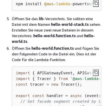
npm install 
@aws
-
lambda
-powertools/tra
Öffnen Sie das
lib
-Verzeichnis. Sie sollten eine
Datei mit dem Namen
hello-world-stack.ts
sehen.
Erstellen Sie neue zwei neue Dateien in diesem
Verzeichnis:
hello-world.function.ts
und
hello-
world.ts
.
Öffnen Sie
hello-world.function.ts
und fügen Sie
den folgenden Code in die Datei ein. Dies ist der
Code für die Lambda-Funktion.
import
{
 APIGatewayEvent, APIGatewayPr
import
{
 Tracer } 
from
'@aws-lambda-po
const
 tracer = 
new
 Tracer();

export
const
 handler = 
async
 (event: A
// Get facade segment created by Lam