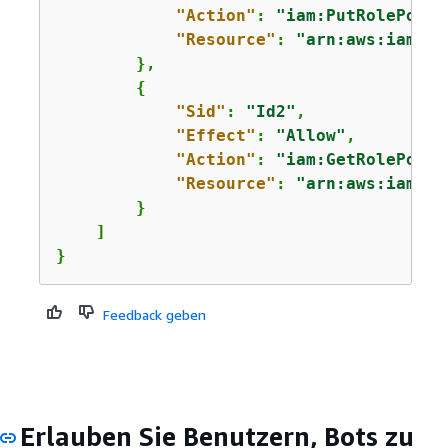
"Action"
: 
"iam:PutRolePolic
"Resource"
: 
"arn:aws:iam::*
        },

{
"Sid"
: 
"Id2"
,

"Effect"
: 
"Allow"
,

"Action"
: 
"iam:GetRolePolic
"Resource"
: 
"arn:aws:iam::*
        }

    ]

}
Feedback geben
Erlauben Sie Benutzern, Bots zu