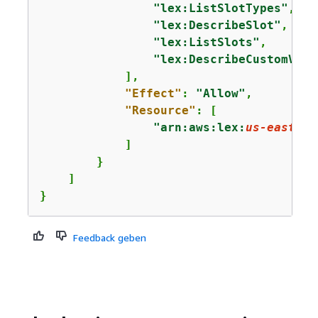
"lex:ListSlotTypes"
,

"lex:DescribeSlot"
,

"lex:ListSlots"
,

"lex:DescribeCustomVoca
            ],

"Effect"
: 
"Allow"
,

"Resource"
: [

"arn:aws:lex:
us-east-1
:
            ]

        }

    ]

}
Feedback geben