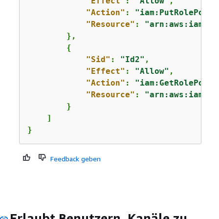
"Effect"
: 
"Allow"
,

"Action"
: 
"iam:PutRolePolic
"Resource"
: 
"arn:aws:iam::*
        },

{
"Sid"
: 
"Id2"
,

"Effect"
: 
"Allow"
,

"Action"
: 
"iam:GetRolePolic
"Resource"
: 
"arn:aws:iam::*
        }

    ]

}
Feedback geben
Erlaubt Benutzern, Kanäle zu