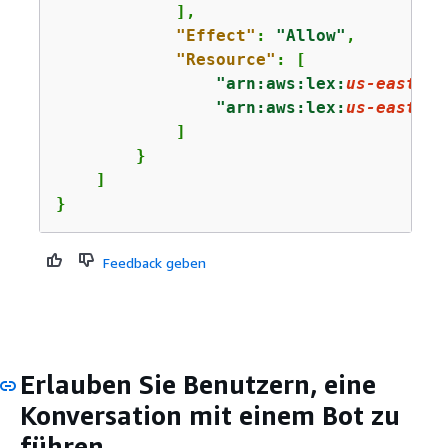
            ],

"Effect"
: 
"Allow"
,

"Resource"
: [

"arn:aws:lex:
us-east-1
:
"arn:aws:lex:
us-east-1
:
            ]

        }

    ]

}
Feedback geben
Erlauben Sie Benutzern, eine
Konversation mit einem Bot zu
führen