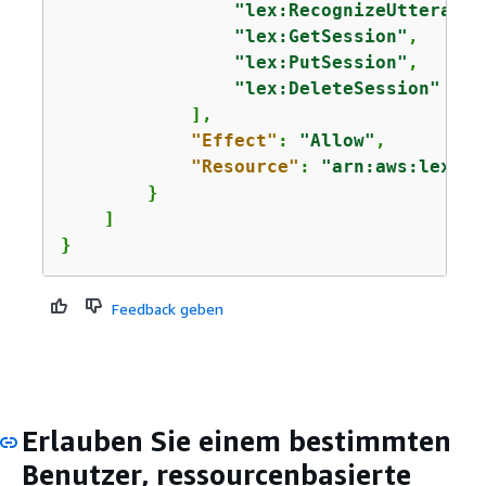
"lex:RecognizeUtterance
"lex:GetSession"
,

"lex:PutSession"
,

"lex:DeleteSession"
            ],

"Effect"
: 
"Allow"
,

"Resource"
: 
"arn:aws:lex:
us
        }

    ]

}
Feedback geben
Erlauben Sie einem bestimmten
Benutzer, ressourcenbasierte