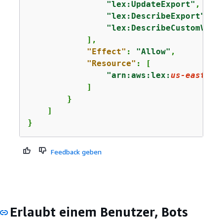
"lex:UpdateExport"
,

"lex:DescribeExport"
,

"lex:DescribeCustomVoca
            ],

"Effect"
: 
"Allow"
,

"Resource"
: [

"arn:aws:lex:
us-east-1
:
            ]

        }

    ]

}
Feedback geben
Erlaubt einem Benutzer, Bots