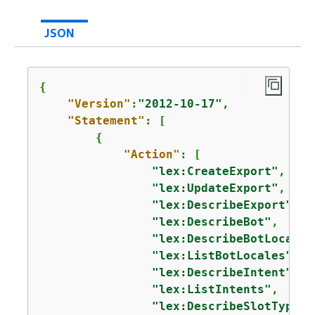
JSON
{
"Version"
:
"2012-10-17"
,

"Statement"
: [

{
"Action"
: [

"lex:CreateExport"
,

"lex:UpdateExport"
,

"lex:DescribeExport"
,

"lex:DescribeBot"
,

"lex:DescribeBotLocale"
"lex:ListBotLocales"
,

"lex:DescribeIntent"
,

"lex:ListIntents"
,

"lex:DescribeSlotType"
,
