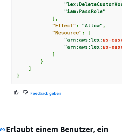
"lex:DeleteCustomVocabu
"iam:PassRole"
            ],

"Effect"
: 
"Allow"
,

"Resource"
: [

"arn:aws:lex:
us-east-1
:
"arn:aws:lex:
us-east-1
:
            ]

        }

    ]

}
Feedback geben
Erlaubt einem Benutzer, ein