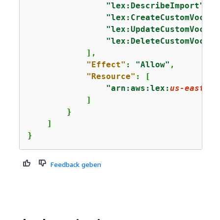
"lex:DescribeImport"
,

"lex:CreateCustomVocabu
"lex:UpdateCustomVocabu
"lex:DeleteCustomVocabu
            ],

"Effect"
: 
"Allow"
,

"Resource"
: [

"arn:aws:lex:
us-east-1
:
            ]

        }

    ]

}
Feedback geben