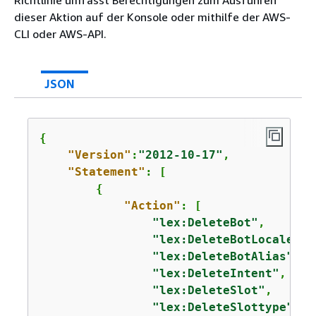
Richtlinie umfasst Berechtigungen zum Ausführen
dieser Aktion auf der Konsole oder mithilfe der AWS-
CLI oder AWS-API.
JSON
{
"Version"
:
"2012-10-17"
,

"Statement"
: [

{
"Action"
: [

"lex:DeleteBot"
,

"lex:DeleteBotLocale"
,

"lex:DeleteBotAlias"
,

"lex:DeleteIntent"
,

"lex:DeleteSlot"
,

"lex:DeleteSlottype"