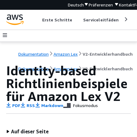
Deutsch
Präferenzen
Kontakt
F
Erste Schritte
Serviceleitfäden
Ent
Dokumentation
Amazon Lex
V2-Entwicklerhandbuch
Identity-based
Dokumentation
Amazon Lex
V2-Entwicklerhandbuch
Richtlinienbeispiele
für Amazon Lex V2
PDF
RSS
Markdown
Fokusmodus
Auf dieser Seite