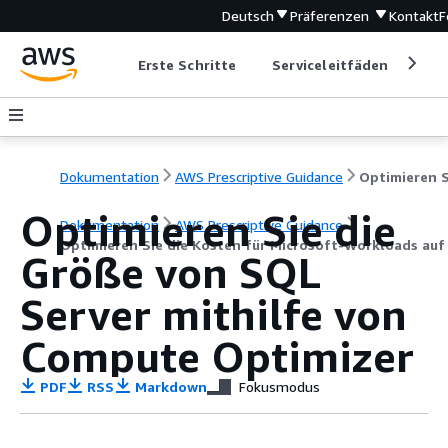
Deutsch
Präferenzen
Kontakt
F
Erste Schritte
Serviceleitfäden
Ent
Dokumentation
AWS Prescriptive Guidance
Optimieren Sie die
Dokumentation
AWS Prescriptive Guidance
Optimieren Sie die Kosten für Microsoft-Workloads au
Größe von SQL
Server mithilfe von
Compute Optimizer
PDF
RSS
Markdown
Fokusmodus