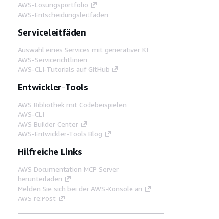
AWS-Lösungsportfolio
AWS-Entscheidungsleitfäden
Serviceleitfäden
Auswahl eines Services mit generativer KI
AWS-Servicerichtlinien
AWS-CLI-Tutorials auf GitHub
Entwickler-Tools
AWS Bibliothek mit Codebeispielen
AWS-CLI
AWS Builder Center
AWS-Entwickler-Tools Blog
Hilfreiche Links
AWS Documentation MCP Server
herunterladen
Melden Sie sich bei der AWS-Konsole an
AWS re:Post