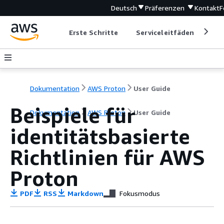
Deutsch
Präferenzen
Kontakt
F
Erste Schritte
Serviceleitfäden
Ent
Dokumentation
AWS Proton
User Guide
Beispiele für
Dokumentation
AWS Proton
User Guide
identitätsbasierte
Richtlinien für AWS
Proton
PDF
RSS
Markdown
Fokusmodus