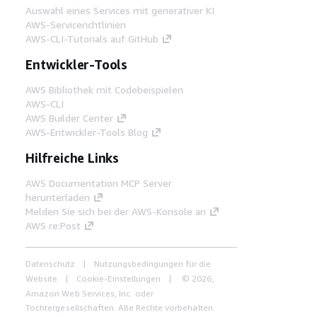
Auswahl eines Services mit generativer KI
AWS-Servicerichtlinien
AWS-CLI-Tutorials auf GitHub
Entwickler-Tools
AWS Bibliothek mit Codebeispielen
AWS-CLI
AWS Builder Center
AWS-Entwickler-Tools Blog
Hilfreiche Links
AWS Documentation MCP Server
herunterladen
Melden Sie sich bei der AWS-Konsole an
AWS re:Post
Datenschutz
Nutzungsbedingungen für die
Website
Cookie-Einstellungen
© 2026,
Amazon Web Services, Inc. oder
Tochtergesellschaften. Alle Rechte vorbehalten.