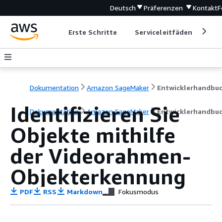
Deutsch
Präferenzen
Kontakt
F
Erste Schritte
Serviceleitfäden
Ent
Dokumentation
Amazon SageMaker
Entwicklerhandbu
Identifizieren Sie
Dokumentation
Amazon SageMaker
Entwicklerhandbu
Objekte mithilfe
der Videorahmen-
Objekterkennung
PDF
RSS
Markdown
Fokusmodus