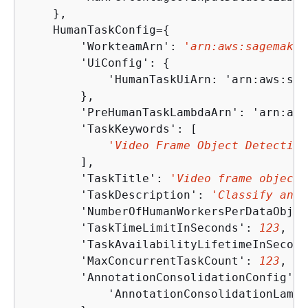
    },

    HumanTaskConfig=
{
        'WorkteamArn': 
'arn:aws:sagemaker
        'UiConfig': 
{
            'HumanTaskUiArn: 'arn:aws:sag
        },

        'PreHumanTaskLambdaArn': 'arn:aws
        'TaskKeywords': [

'Video Frame Object Detection
        ],

        'TaskTitle': 
'Video frame object 
        'TaskDescription': 
'Classify and 
        'NumberOfHumanWorkersPerDataObjec
        'TaskTimeLimitInSeconds': 
123
,

        'TaskAvailabilityLifetimeInSecond
        'MaxConcurrentTaskCount': 
123
,

        'AnnotationConsolidationConfig': 
            'AnnotationConsolidationLambd