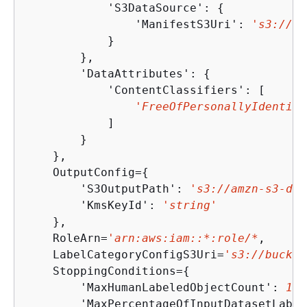
            'S3DataSource': 
{
                'ManifestS3Uri': 
's3://am
            }

        },

        'DataAttributes': 
{
            'ContentClassifiers': [

'FreeOfPersonallyIdentifi
            ]

        }

    },

    OutputConfig=
{
        'S3OutputPath': 
's3://amzn-s3-dem
        'KmsKeyId': 
'string'
    },

    RoleArn=
'arn:aws:iam::*:role/*
,

    LabelCategoryConfigS3Uri=
's3://bucket
    StoppingConditions=
{
        'MaxHumanLabeledObjectCount': 
123
        'MaxPercentageOfInputDatasetLabel