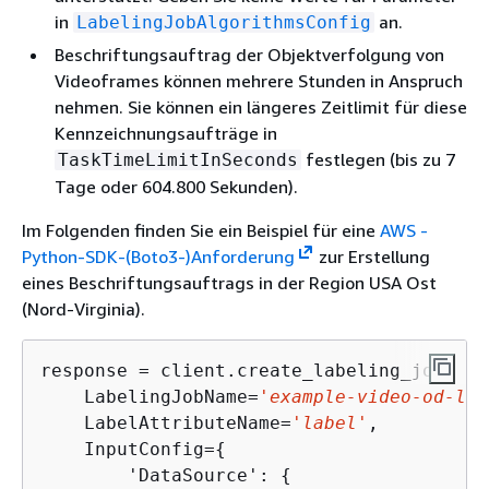
in
an.
LabelingJobAlgorithmsConfig
Beschriftungsauftrag der Objektverfolgung von
Videoframes können mehrere Stunden in Anspruch
nehmen. Sie können ein längeres Zeitlimit für diese
Kennzeichnungsaufträge in
festlegen (bis zu 7
TaskTimeLimitInSeconds
Tage oder 604.800 Sekunden).
Im Folgenden finden Sie ein Beispiel für eine
AWS -
Python-SDK-(Boto3-)Anforderung
zur Erstellung
eines Beschriftungsauftrags in der Region USA Ost
(Nord-Virginia).
response = client.create_labeling_job(

    LabelingJobName=
'example-video-od-lab
    LabelAttributeName=
'label'
,

    InputConfig=
{
        'DataSource': 
{