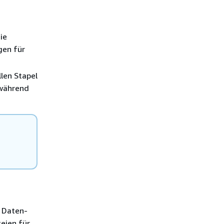
ie
gen für
len Stapel
 während
e Daten-
eien für