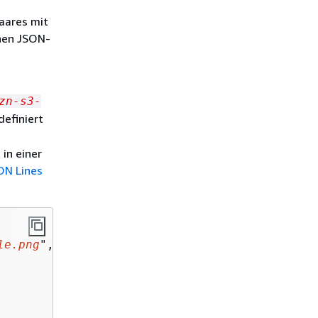
Punktwolken-
aares mit
Objekterkennung
enen JSON-
Ausgabe der 3D-
Punktwolken-
Objektverfolgung
3) D-2D Objektverfolgung,
Punktwolke, Ausgabe der
zn-s3-
Objektverfolgung
definiert
in einer
ON Lines
le.png
",
