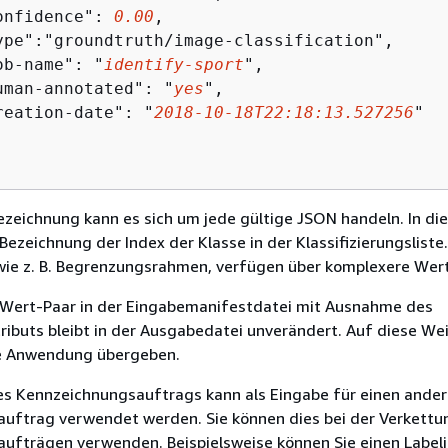
onfidence": 
0.00
,

ype":"groundtruth/image-classification",

ob-name": "
identify-sport
",

uman-annotated": "
yes
",

reation-date": "
2018-10-18T22:18:13.527256
"

zeichnung kann es sich um jede gültige JSON handeln. In die
 Bezeichnung der Index der Klasse in der Klassifizierungsliste
wie z. B. Begrenzungsrahmen, verfügen über komplexere Wer
-Wert-Paar in der Eingabemanifestdatei mit Ausnahme des
ributs bleibt in der Ausgabedatei unverändert. Auf diese We
re Anwendung übergeben.
es Kennzeichnungsauftrags kann als Eingabe für einen ande
uftrag verwendet werden. Sie können dies bei der Verkettu
ufträgen verwenden. Beispielsweise können Sie einen Label