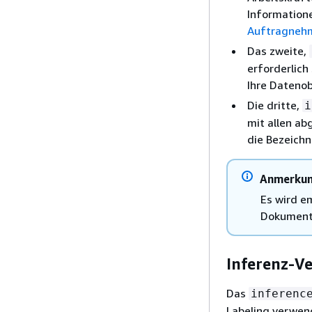
Information
Auftragneh
Das zweite,
erforderlich
Ihre Datenob
Die dritte,
i
mit allen ab
die Bezeichn
Anmerku
Es wird e
Dokument
Inferenz-Ve
Das
inferenc
Labeling verwen