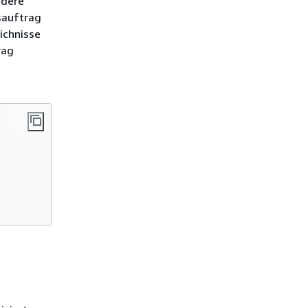
ndere
sauftrag
ichnisse
rag