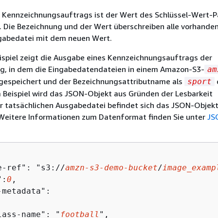
 Kennzeichnungsauftrags ist der Wert des Schlüssel-Wert-P
. Die Bezeichnung und der Wert überschreiben alle vorhand
ngabedatei mit dem neuen Wert.
ispiel zeigt die Ausgabe eines Kennzeichnungsauftrags der
ung, in dem die Eingabedatendateien in einem Amazon-S3-
am
gespeichert und der Bezeichnungsattributname als
sport
 Beispiel wird das JSON-Objekt aus Gründen der Lesbarkeit
er tatsächlichen Ausgabedatei befindet sich das JSON-Objekt 
. Weitere Informationen zum Datenformat finden Sie unter
JS
.
e-ref": "s3://
amzn-s3-demo-bucket
/
image_examp
":
0
,

-metadata":

lass-name": "
football
",
