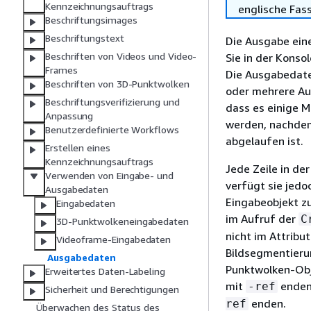
Kennzeichnungsauftrags
englische Fas
Beschriftungsimages
Beschriftungstext
Die Ausgabe eine
Beschriften von Videos und Video-
Sie in der Konso
Frames
Die Ausgabedate
Beschriften von 3D-Punktwolken
oder mehrere Au
Beschriftungsverifizierung und
dass es einige 
Anpassung
werden, nachdem
Benutzerdefinierte Workflows
abgelaufen ist.
Erstellen eines
Kennzeichnungsauftrags
Jede Zeile in de
Verwenden von Eingabe- und
verfügt sie jedo
Ausgabedaten
Eingabeobjekt zu
Eingabedaten
im Aufruf der
C
3D-Punktwolkeneingabedaten
nicht im Attrib
Videoframe-Eingabedaten
Bildsegmentieru
Ausgabedaten
Punktwolken-Obj
Erweitertes Daten-Labeling
mit
enden.
-ref
Sicherheit und Berechtigungen
enden.
ref
Überwachen des Status des