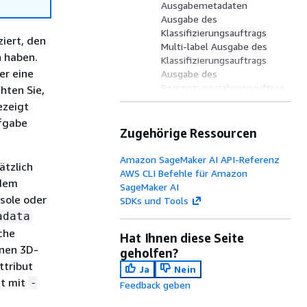
Ausgabemetadaten
Ausgabe des
Klassifizierungsauftrags
iert, den
Multi-label Ausgabe des
 haben.
Klassifizierungsauftrags
er eine
Ausgabe des
Begrenzungsrahmenauftrag
hten Sie,
s
ezeigt
Erkennung benannter
fgabe
Entitäten
Zugehörige Ressourcen
Ausgabe des Auftrags zur
Bezeichnungsverifizierung
Amazon SageMaker AI API-Referenz
ätzlich
Ausgabe des semantischen
AWS CLI Befehle für Amazon
 dem
Segmentierungsauftrags
SageMaker AI
Ausgabe der Video-Frame-
sole oder
SDKs und Tools
Objekterkennung
adata
Ausgabe der Video-Frame-
che
Hat Ihnen diese Seite
Objektverfolgung
nen 3D-
geholfen?
Ausgabe der semantischen
tribut
3D-
Ja
Nein
Punktwolkensegmentierun
ht mit
-
Feedback geben
g
Ausgabe der 3D-