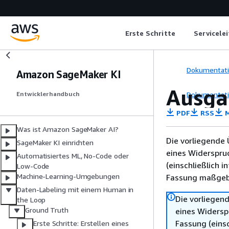
Erste Schritte
Servicele
Dokumentat
Amazon SageMaker KI
Ausga
Dokumentat
Entwicklerhandbuch
PDF
RSS
M
Was ist Amazon SageMaker AI?
Die vorliegende 
SageMaker KI einrichten
eines Widerspru
Automatisiertes ML, No-Code oder
(einschließlich 
Low-Code
Machine-Learning-Umgebungen
Fassung maßgebl
Daten-Labeling mit einem Human in
Die vorliegend
the Loop
Ground Truth
eines Widersp
Fassung (einsc
Erste Schritte: Erstellen eines