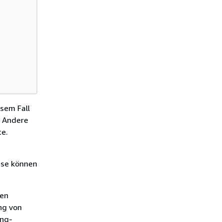
sem Fall
. Andere
te.
ise können
ren
ng von
ing-