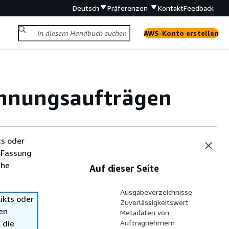
Deutsch
Präferenzen
Kontakt
Feedback
AWS-Konto erstellen
hnungsaufträgen
ts oder
 Fassung
che
Auf dieser Seite
Ausgabeverzeichnisse
ikts oder
Zuverlässigkeitswert
en
Metadaten von
 die
Auftragnehmern