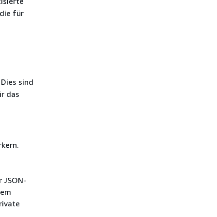
isierte
die für
 Dies sind
ür das
rkern.
r JSON-
edem
rivate