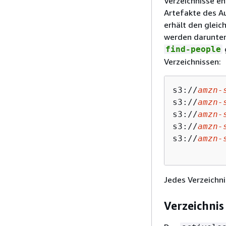
Verzeichnisse e
Artefakte des A
erhält den glei
werden darunter
find-people
Verzeichnissen:
s3://
amzn-
s3://
amzn-
s3://
amzn-
s3://
amzn-
s3://
amzn-
Jedes Verzeichni
Verzeichnis