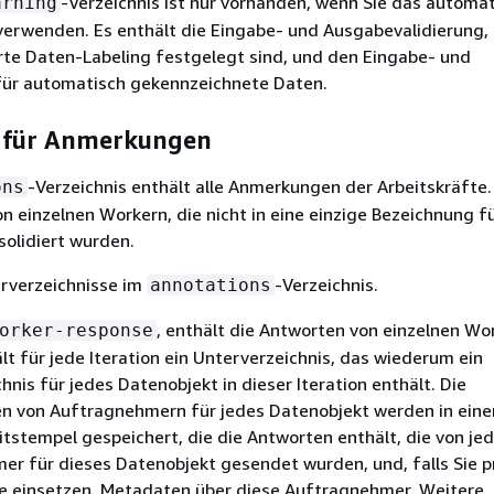
-Verzeichnis ist nur vorhanden, wenn Sie das automat
arning
erwenden. Es enthält die Eingabe- und Ausgabevalidierung, 
rte Daten-Labeling festgelegt sind, und den Eingabe- und
ür automatisch gekennzeichnete Daten.
s für Anmerkungen
-Verzeichnis enthält alle Anmerkungen der Arbeitskräfte.
ons
n einzelnen Workern, die nicht in eine einzige Bezeichnung f
olidiert wurden.
erverzeichnisse im
-Verzeichnis.
annotations
, enthält die Antworten von einzelnen Wo
orker-response
lt für jede Iteration ein Unterverzeichnis, das wiederum ein
hnis für jedes Datenobjekt in dieser Iteration enthält. Die
n von Auftragnehmern für jedes Datenobjekt werden in eine
itstempel gespeichert, die die Antworten enthält, die von j
r für dieses Datenobjekt gesendet wurden, und, falls Sie p
te einsetzen, Metadaten über diese Auftragnehmer. Weitere