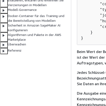
Evaluieren, erklären und erkennen Sie
        "c
Verzerrungen in Modellen
        "t
Modell-Governance
        "j
Docker-Container für das Training und
die Bereitstellung von Modellen
        "h
Sicherheit in Amazon SageMaker AI
        "c
konfigurieren
    }

Algorithmen und Pakete in der AWS
}
Marketplace
Überwachen
Referenz
Beim Wert der Be
ist der Wert der
Auftragstypen, 
Jedes Schlüssel
Bezeichnungsatt
Sie Daten an Ih
Die Ausgabe ein
Kennzeichnungsa
Kennzeichnungsa