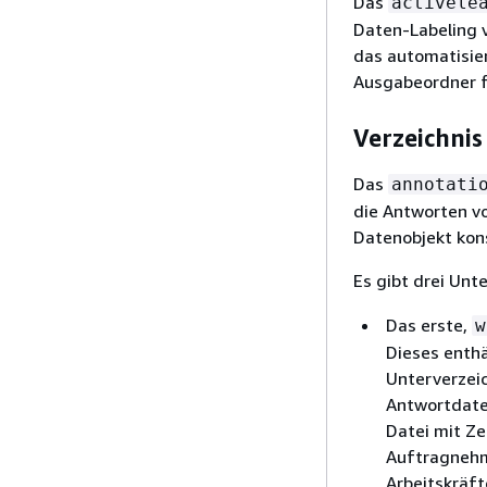
Das
activele
Daten-Labeling v
das automatisie
Ausgabeordner f
Verzeichni
Das
annotati
die Antworten vo
Datenobjekt kons
Es gibt drei Unt
Das erste,
w
Dieses enthä
Unterverzeic
Antwortdate
Datei mit Ze
Auftragnehme
Arbeitskräf