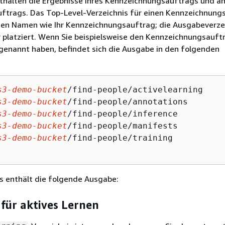
nthalten die Ergebnisse Ihres Kennzeichnungsauftrags und a
uftrags. Das Top-Level-Verzeichnis für einen Kennzeichnung
chen Namen wie Ihr Kennzeichnungsauftrag; die Ausgabeverze
 platziert. Wenn Sie beispielsweise den Kennzeichnungsauft
genannt haben, befindet sich die Ausgabe in den folgenden
s3-demo-bucket
/find-people/activelearning

s3-demo-bucket
/find-people/annotations

s3-demo-bucket
/find-people/inference

s3-demo-bucket
/find-people/manifests

s3-demo-bucket
/find-people/training

s enthält die folgende Ausgabe:
 für aktives Lernen