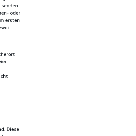
d senden
nen- oder
em ersten
zwei
cherort
eien
icht
ad. Diese