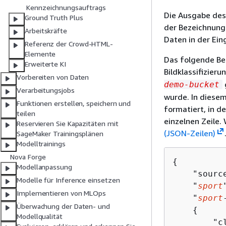
Kennzeichnungsauftrags
Die Ausgabe des
Ground Truth Plus
der Bezeichnung
Arbeitskräfte
Daten in der Ei
Referenz der Crowd-HTML-
Elemente
Das folgende Be
Erweiterte KI
Bildklassifizier
Vorbereiten von Daten
demo-bucket
Verarbeitungsjobs
wurde. In diesem
Funktionen erstellen, speichern und
formatiert, in d
teilen
einzelnen Zeile
Reservieren Sie Kapazitäten mit
(JSON-Zeilen)
SageMaker Trainingsplänen
Modelltrainings
Nova Forge
{
Modellanpassung
    "sourc
Modelle für Inference einsetzen
    "
sport
Implementieren von MLOps
    "
sport
Überwachung der Daten- und
{
Modellqualität
        "c