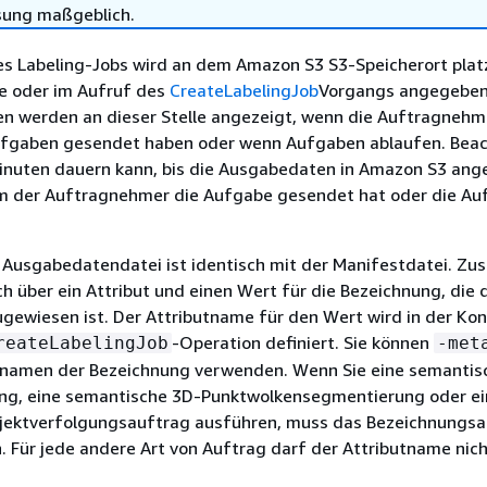
sung maßgeblich.
s Labeling-Jobs wird an dem Amazon S3 S3-Speicherort platz
le oder im Aufruf des
CreateLabelingJob
Vorgangs angegeben
n werden an dieser Stelle angezeigt, wenn die Auftragnehm
fgaben gesendet haben oder wenn Aufgaben ablaufen. Beac
Minuten dauern kann, bis die Ausgabedaten in Amazon S3 ang
 der Auftragnehmer die Aufgabe gesendet hat oder die Au
r Ausgabedatendatei ist identisch mit der Manifestdatei. Zus
ch über ein Attribut und einen Wert für die Bezeichnung, die
gewiesen ist. Der Attributname für den Wert wird in der Kon
-Operation definiert. Sie können
reateLabelingJob
-met
utnamen der Bezeichnung verwenden. Wenn Sie eine semantis
ng, eine semantische 3D-Punktwolkensegmentierung oder ei
ektverfolgungsauftrag ausführen, muss das Bezeichnungsat
 Für jede andere Art von Auftrag darf der Attributname nic