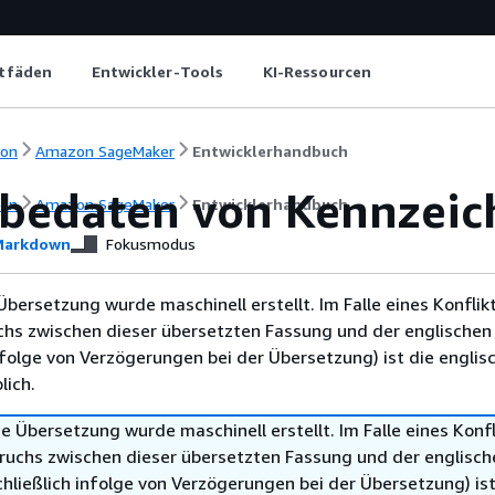
itfäden
Entwickler-Tools
KI-Ressourcen
ion
Amazon SageMaker
Entwicklerhandbuch
bedaten von Kennzeic
ion
Amazon SageMaker
Entwicklerhandbuch
arkdown
Fokusmodus
Übersetzung wurde maschinell erstellt. Im Falle eines Konflik
chs zwischen dieser übersetzten Fassung und der englischen
infolge von Verzögerungen bei der Übersetzung) ist die englis
ich.
e Übersetzung wurde maschinell erstellt. Im Falle eines Konfl
ruchs zwischen dieser übersetzten Fassung und der englisch
hließlich infolge von Verzögerungen bei der Übersetzung) ist