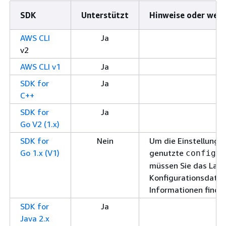
SDK
Unterstützt
Hinweise oder weit
AWS CLI
Ja
v2
AWS CLI v1
Ja
SDK for
Ja
C++
SDK for
Ja
Go V2 (1.x)
SDK for
Nein
Um die Einstellung
Go 1.x (V1)
genutzte
Da
config
müssen Sie das Lade
Konfigurationsdatei 
Informationen finde
SDK for
Ja
Java 2.x