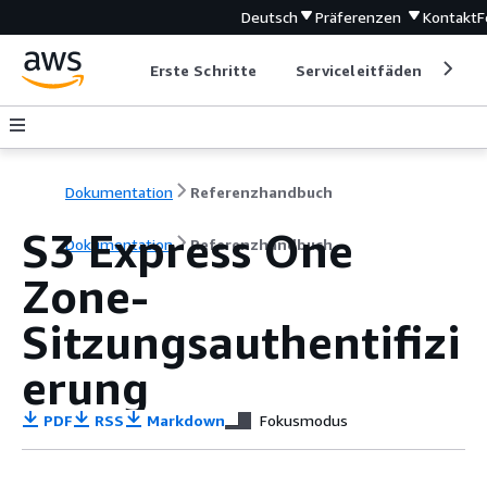
Deutsch
Präferenzen
Kontakt
F
Erste Schritte
Serviceleitfäden
Ent
Dokumentation
Referenzhandbuch
S3 Express One
Dokumentation
Referenzhandbuch
Zone-
Sitzungsauthentifizi
erung
PDF
RSS
Markdown
Fokusmodus