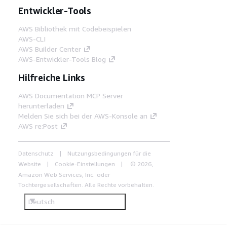
Entwickler-Tools
AWS Bibliothek mit Codebeispielen
AWS-CLI
AWS Builder Center
AWS-Entwickler-Tools Blog
Hilfreiche Links
AWS Documentation MCP Server
herunterladen
Melden Sie sich bei der AWS-Konsole an
AWS re:Post
Datenschutz
Nutzungsbedingungen für die
Website
Cookie-Einstellungen
© 2026,
Amazon Web Services, Inc. oder
Tochtergesellschaften. Alle Rechte vorbehalten.
Deutsch