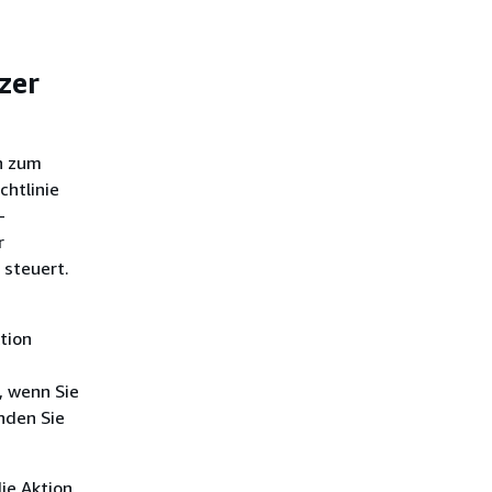
zer
n zum
chtlinie
-
r
 steuert.
tion
, wenn Sie
nden Sie
ie Aktion