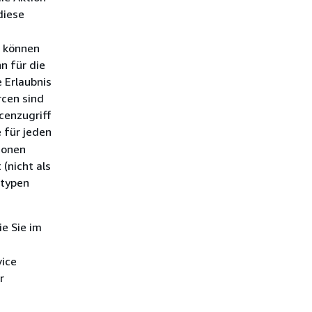
diese
, können
n für die
 Erlaubnis
rcen sind
cenzugriff
e für jeden
ionen
(nicht als
ntypen
ie Sie im
vice
r