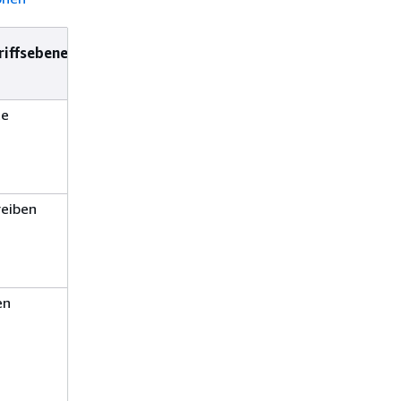
riffsebene
Ressourcentypen
Bedingungsschlüssel
(*erforderlich)
te
Analyzer*
reiben
en