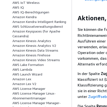
AWS IoT Wireless
AWS IQ
AWS IQ-Berechtigungen
Aktionen,
Amazon Kendra
Amazon Kendra Intelligent Ranking
AWS Schlüsselverwaltungsdienst
Sie können die 
Amazon Keyspaces (for Apache
Richtlinienanwe
Cassandra)
Ausführen einer 
Amazon Kinesis Analytics
Amazon Kinesis Analytics V2
verwenden, erlau
Amazon Kinesis Data Streams
Operation oder 
Amazon Kinesis Firehose
vorkommen, dass 
Amazon Kinesis Video Streams
Alternativ erfor
AWS Lake Formation
AWS Lambda
In der Spalte
Zug
AWS Launch Wizard
klassifiziert is
Amazon Lex
Amazon Lex V2
Klassifizierung 
AWS License Manager
sie in einer Ric
AWS License Manager Linux-
unter
Zugriffse
Abonnementmanager
AWS License Manager Manager-
Die Spalte
Resou