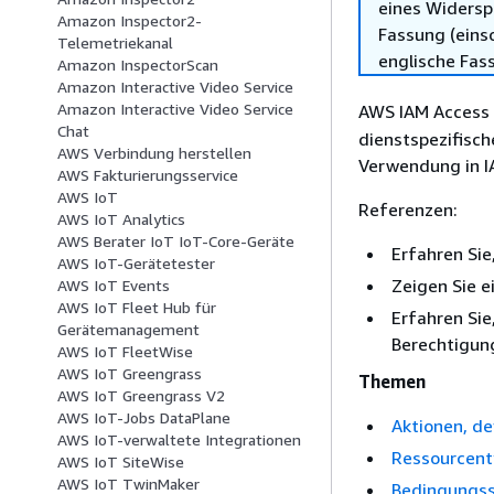
eines Widersp
Amazon Inspector2-
Fassung (einsc
Telemetriekanal
englische Fas
Amazon InspectorScan
Amazon Interactive Video Service
Amazon Interactive Video Service
AWS IAM Access A
Chat
dienstspezifisc
AWS Verbindung herstellen
Verwendung in IA
AWS Fakturierungsservice
AWS IoT
Referenzen:
AWS IoT Analytics
AWS Berater IoT IoT-Core-Geräte
Erfahren Sie
AWS IoT-Gerätetester
Zeigen Sie e
AWS IoT Events
AWS IoT Fleet Hub für
Erfahren Sie
Gerätemanagement
Berechtigung
AWS IoT FleetWise
AWS IoT Greengrass
Themen
AWS IoT Greengrass V2
AWS IoT-Jobs DataPlane
Aktionen, de
AWS IoT-verwaltete Integrationen
Ressourcent
AWS IoT SiteWise
AWS IoT TwinMaker
Bedingungss