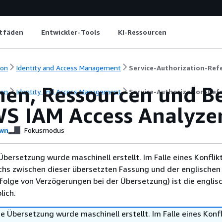
itfäden
Entwickler-Tools
KI-Ressourcen
ion
Identity and Access Management
Service-Authorization-Ref
nen, Ressourcen und B
ion
Identity and Access Management
Service-Authorization-Ref
WS IAM Access Analyze
wn
Fokusmodus
Übersetzung wurde maschinell erstellt. Im Falle eines Konflik
chs zwischen dieser übersetzten Fassung und der englischen
infolge von Verzögerungen bei der Übersetzung) ist die englis
ich.
e Übersetzung wurde maschinell erstellt. Im Falle eines Konfl