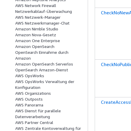
AWS Network Firewall
Netzwerkablauf-Überwachung
CheckNoNewA
AWS Netzwerk-Manager
AWS Netzwerkmanager-Chat
Amazon Nimble Studio
Amazon Nova-Gesetz
Amazon One Enterprise
Amazon OpenSearch
OpenSearch Einnahme durch
Amazon
CheckNoPubli
Amazon OpenSearch Serverlos
OpenSearch Amazon-Dienst
AWS OpsWorks
AWS OpsWorks Verwaltung der
Konfiguration
AWS Organizations
AWS Outposts
CreateAccess
AWS Panorama
AWS Dienst für parallele
Datenverarbeitung
AWS Partner Central
AWS Zentrale Kontoverwaltung für