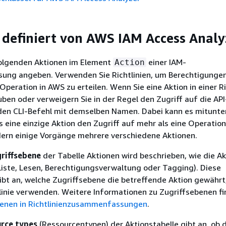
 definiert von AWS IAM Access Analy
folgenden Aktionen im Element
einer IAM-
Action
isung angeben. Verwenden Sie Richtlinien, um Berechtigunge
Operation in AWS zu erteilen. Wenn Sie eine Aktion in einer Ri
ben oder verweigern Sie in der Regel den Zugriff auf die API
den CLI-Befehl mit demselben Namen. Dabei kann es mitunte
eine einzige Aktion den Zugriff auf mehr als eine Operation
dern einige Vorgänge mehrere verschiedene Aktionen.
riffsebene
der Tabelle Aktionen wird beschrieben, wie die Ak
t (Liste, Lesen, Berechtigungsverwaltung oder Tagging). Diese
gibt an, welche Zugriffsebene die betreffende Aktion gewährt
htlinie verwenden. Weitere Informationen zu Zugriffsebenen fi
benen in Richtlinienzusammenfassungen
.
rce types
(Ressourcentypen) der Aktionstabelle gibt an, ob d