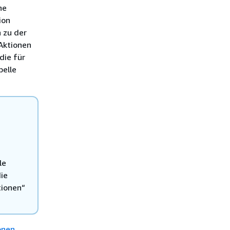
he
ion
 zu der
 Aktionen
die für
belle
le
die
tionen“
onen