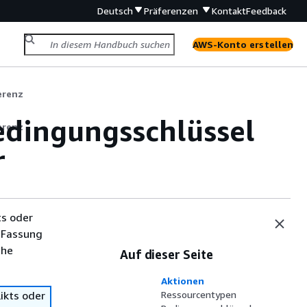
Deutsch
Präferenzen
Kontakt
Feedback
AWS-Konto erstellen
erenz
edingungsschlüssel
erenz
r
ts oder
 Fassung
che
Auf dieser Seite
Aktionen
ikts oder
Ressourcentypen