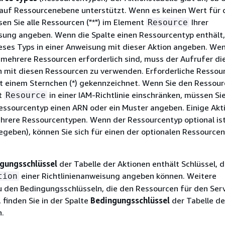
auf Ressourcenebene unterstützt. Wenn es keinen Wert für 
sen Sie alle Ressourcen ("*") im Element
Ihrer
Resource
isung angeben. Wenn die Spalte einen Ressourcentyp enthält
eses Typs in einer Anweisung mit dieser Aktion angeben. Wen
 mehrere Ressourcen erforderlich sind, muss der Aufrufer die
n mit diesen Ressourcen zu verwenden. Erforderliche Ressou
it einem Sternchen (*) gekennzeichnet. Wenn Sie den Ressour
t
in einer IAM-Richtlinie einschränken, müssen Si
Resource
Ressourcentyp einen ARN oder ein Muster angeben. Einige Akt
rere Ressourcentypen. Wenn der Ressourcentyp optional ist 
egeben), können Sie sich für einen der optionalen Ressource
gungsschlüssel
der Tabelle der Aktionen enthält Schlüssel, d
einer Richtlinienanweisung angeben können. Weitere
tion
u den Bedingungsschlüsseln, die den Ressourcen für den Ser
 finden Sie in der Spalte
Bedingungsschlüssel
der Tabelle de
.