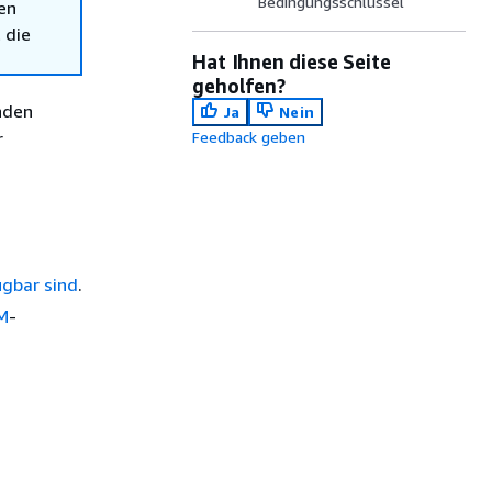
Bedingungsschlüssel
en
 die
Hat Ihnen diese Seite
geholfen?
enden
Ja
Nein
r
Feedback geben
ügbar sind
.
AM
-