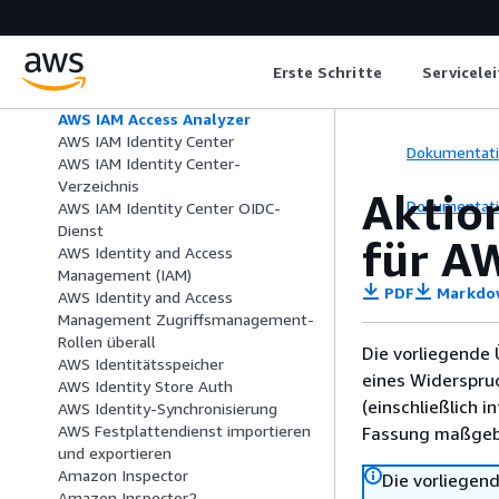
Benachrichtigungen
AWS HealthImaging
AWS HealthLake
Erste Schritte
Servicele
AWS HealthOmics
Amazon Honeycode
AWS IAM Access Analyzer
AWS IAM Identity Center
Dokumentat
AWS IAM Identity Center-
Verzeichnis
Aktio
Dokumentat
AWS IAM Identity Center OIDC-
Dienst
für A
AWS Identity and Access
Management (IAM)
PDF
Markdo
AWS Identity and Access
Management Zugriffsmanagement-
Rollen überall
Die vorliegende 
AWS Identitätsspeicher
eines Widerspru
AWS Identity Store Auth
(einschließlich 
AWS Identity-Synchronisierung
AWS Festplattendienst importieren
Fassung maßgebl
und exportieren
Amazon Inspector
Die vorliegend
Amazon Inspector2