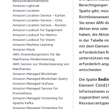
Benutzerabonnements
Berechtigungen 
Amazon Lightsail
Spalte gibt, müs
Amazon Location
Amazon Location Service – Karten
Richtlinienanwe
Amazon Location Service – Orte
Sie einen ARN di
Amazon Location Service – Routen
Aktion eine oder
Amazon Lookout for Equipment
haben, die Aktio
Amazon Lookout for Metrics
Amazon Lookout for Vision
in der Tabelle m
Amazon Machine Learning
mit dem Elemen
Amazon Macie
erforderlichen 
AWS Anwendungstests für die
unterstützen meh
Mainframe-Modernisierung
erforderlich ang
AWS Service zur Modernisierung von
Mainframes
entscheiden.
Amazon Managed Blockchain
Amazon Managed Blockchain Query
Die Spalte
Bedin
Amazon Managed Grafana
Element
Condi
Amazon Managed Service for
Informationen z
Prometheus
zugeordnet sind,
Amazon Managed Streaming for
Ressourcentypen
Apache Kafka
Amazon Managed Streaming for