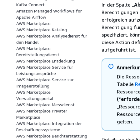
In der Spalte „
Ab
Kafka Connect
Amazon Managed Workflows for
Berechtigungen a
Apache Airflow
erfolgreich aufz
AWS Marketplace
Berechtigung für
AWS Marketplace Katalog
spezifiziert, kö
AWS Marketplace Analysedienst für
diese Aktion defi
den Handel
AWS Marketplace
aufgeführt ist.
Bereitstellungsdienst
AWS Marketplace Entdeckung
Anmerku
AWS Marketplace Service für
Leistungsansprüche
Die Resso
AWS Marketplace Service zur
Tabelle
R
Imageerstellung
Ressourcen
AWS Marketplace
Verwaltungsportal
(*erforde
AWS Marketplace Messdienst
„Ressourc
AWS Marketplace Privater
Ressource
Marketplace
gelten.
AWS Marketplace Integration der
Beschaffungssysteme
AWS Marketplace Berichterstattung
Details zu den S