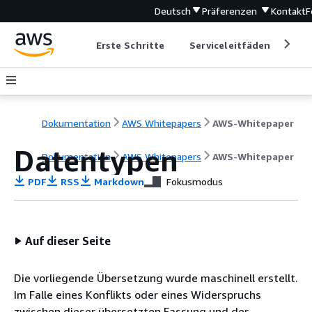
Deutsch
Präferenzen
Kontakt
F
Erste Schritte
Serviceleitfäden
Ent
Dokumentation
AWS Whitepapers
AWS-Whitepaper
Datentypen
Dokumentation
AWS Whitepapers
AWS-Whitepaper
PDF
RSS
Markdown
Fokusmodus
Auf dieser Seite
Die vorliegende Übersetzung wurde maschinell erstellt.
Im Falle eines Konflikts oder eines Widerspruchs
zwischen dieser übersetzten Fassung und der