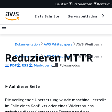
Deutsch
Präferenzen
Kontakt
F
Erste Schritte
Serviceleitfäden
Ent
Dokumentation
AWS Whitepapers
AWS Weißbuch
Reduzieren MTTR
Dokumentation
AWS Whitepapers
AWS Weißbuch
PDF
RSS
Markdown
Fokusmodus
Auf dieser Seite
Die vorliegende Übersetzung wurde maschinell erstellt.
Im Falle eines Konflikts oder eines Widerspruchs
zwischen dieser übersetzten Fassung und der