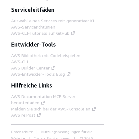
Serviceleitfäden
Auswahl eines Services mit generativer KI
AWS-Servicerichtlinien
AWS-CLI-Tutorials auf GitHub
Entwickler-Tools
AWS Bibliothek mit Codebeispielen
AWS-CLI
AWS Builder Center
AWS-Entwickler-Tools Blog
Hilfreiche Links
AWS Documentation MCP Server
herunterladen
Melden Sie sich bei der AWS-Konsole an
AWS re:Post
Datenschutz
Nutzungsbedingungen für die
Website
Cookie-Einstellungen
© 2026,