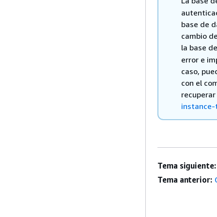
La base d
autenticac
base de da
cambio de
la base d
error e im
caso, pue
con el c
recuperar
instance-
Tema siguiente:
Tema anterior: