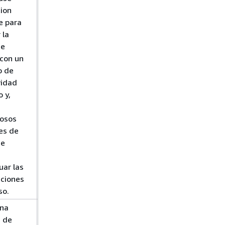
ion
Migration
e para
Service
y
Uso
 la
de una base
de
de datos
con un
compatible
o de
con MySQL
vidad
como destino
 y,
para AWS
DMS
en la
osos
Guía del
es de
usuario de
de
AWS
Database
uar las
Migration
aciones
Service
so.
una
Trabajo con
a de
réplicas de