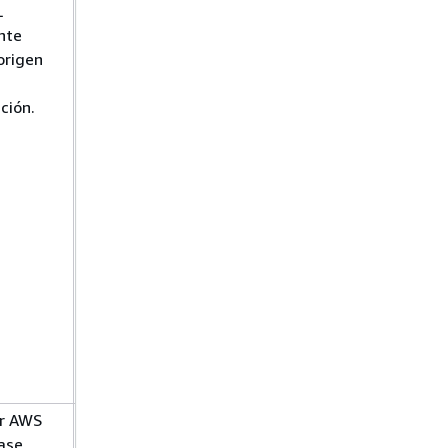
L
archivo de
nte
registro
origen
binario con
una instancia
ación.
de origen
externa
Importación
de datos a
una base de
datos de
Amazon RDS
para MySQL
con un
tiempo de
inactividad
reducido
ar AWS
Qué es AWS
ase
Database