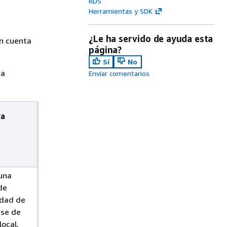
RDS
Herramientas y SDK
¿Le ha servido de ayuda esta
en cuenta
página?
Sí
No
na
Enviar comentarios
ca
Más
información
una
Restauración
de
de una copia
idad de
de seguridad
ase de
en una
local,
instancia de