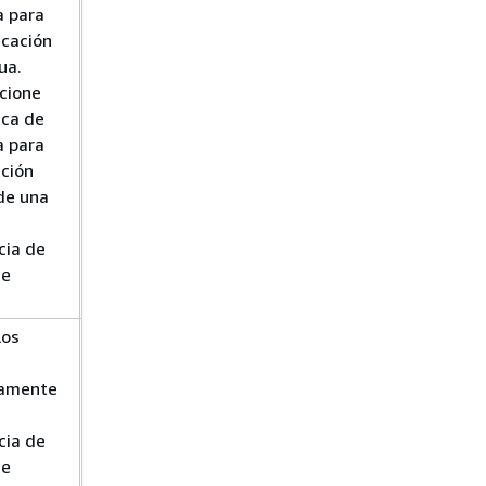
a para
lectura de
icación
instancias de
ua.
base de
cione
datos
ica de
a para
ación
de una
cia de
de
los
Importación
de datos de
tamente
una base de
datos MySQL
cia de
externa a una
de
instancia de