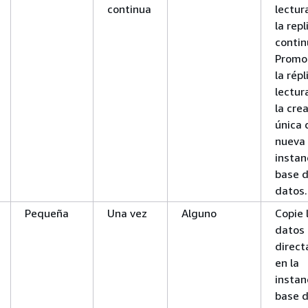
continua
lectur
la repl
contin
Promo
la répl
lectur
la cre
única 
nueva
instan
base 
datos.
Pequeña
Una vez
Alguno
Copie 
datos
direc
en la
instan
base 