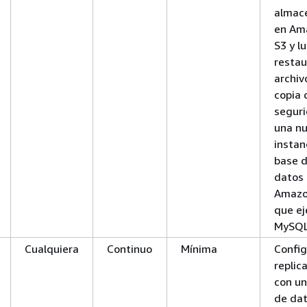
almac
en Am
S3 y l
restau
archiv
copia 
segur
una n
instan
base 
datos
Amazo
que ej
MySQL
Cualquiera
Continuo
Mínima
Config
replic
con un
de da