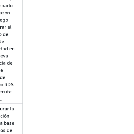
enarlo
base de
azon
datos de
uego
Amazon RDS
rar el
para MySQL
o de
de
idad en
ueva
cia de
de
 de
n RDS
ecute
.
urar la
Configuración
ación
de la
a base
replicación de
tos de
posición de