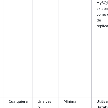
MySQ
existe
como 
de
replic
Cualquiera
Una vez
Mínima
Utiliz
o
Datab