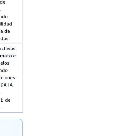
 de
base de
L
datos de
ando
Amazon RDS
ilidad
para MySQL
ea de
dos.
rchivos
Importación
rmato e
de datos de
elos
cualquier
ando
origen a una
cciones
instancia de
base de
 DATA
datos de
L
Amazon RDS
de
LE
para MySQL
.