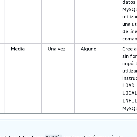
datos
MySQ
utiliz
una ut
de lín
coman
Media
Una vez
Alguno
Cree a
sin fo
impórt
utiliz
instru
LOAD
LOCA
INFI
MySQL