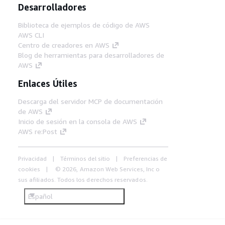
Desarrolladores
Biblioteca de ejemplos de código de AWS
AWS CLI
Centro de creadores en AWS
Blog de herramientas para desarrolladores de
AWS
Enlaces Útiles
Descarga del servidor MCP de documentación
de AWS
Inicio de sesión en la consola de AWS
AWS re:Post
Privacidad
Términos del sitio
Preferencias de
cookies
© 2026, Amazon Web Services, Inc o
sus afiliados. Todos los derechos reservados.
Español