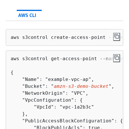
AWS CLI
aws s3control create-access-point --name 
aws s3control get-access-point --name exa
{
    "Name": "example-vpc-ap",

    "Bucket": "
amzn-s3-demo-bucket
",

    "NetworkOrigin": "VPC",

    "VpcConfiguration": 
{
        "VpcId": "vpc-1a2b3c"

    },

    "PublicAccessBlockConfiguration": 
{
        "BlockPublicAcls": true,
