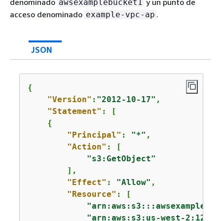
denominado
y un punto de
awsexamplebucket1
acceso denominado
.
example-vpc-ap
JSON
{
"Version"
:
"2012-10-17"
,

"Statement"
: [

{
"Principal"
: 
"*"
,

"Action"
: [

"s3:GetObject"
        ],

"Effect"
: 
"Allow"
,

"Resource"
: [

"arn:aws:s3:::awsexamplebuc
"arn:aws:s3:us-west-2:12345