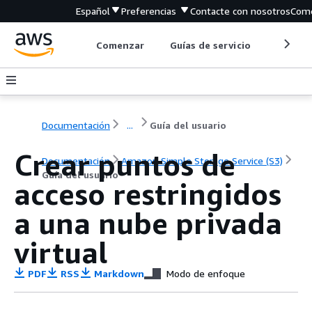
Español
Preferencias
Contacte con nosotros
Come
Comenzar
Guías de servicio
Herrami
Documentación
...
Guía del usuario
Crear puntos de
Documentación
Amazon Simple Storage Service (S3)
Guía del usuario
acceso restringidos
a una nube privada
virtual
PDF
RSS
Markdown
Modo de enfoque