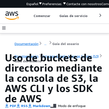
Español
Preferencias
Contacte con nosotros
Come
Comenzar
Guías de servicio
Herrami
Documentación
...
Guía del usuario
Uso de buckets de
Documentación
Amazon Simple Storage Service (S3)
Guía del usuario
directorio mediante
la consola de S3, la
AWS CLI y los SDK
de AWS
PDF
RSS
Markdown
Modo de enfoque