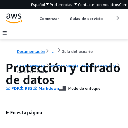
Español
Preferencias
Contacte con nosotros
Come
Comenzar
Guías de servicio
Herrami
Documentación
...
Guía del usuario
Protección y cifrado
Documentación
Amazon Simple Storage Service (S3)
Guía del usuario
de datos
PDF
RSS
Markdown
Modo de enfoque
En esta página