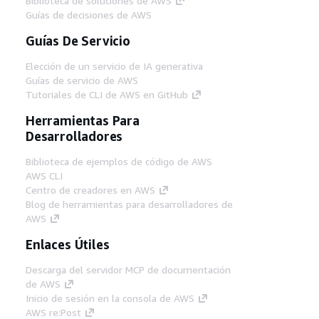
Biblioteca de soluciones de AWS
Guías de decisiones de AWS
Guías De Servicio
Elección de un servicio de IA generativa
Guías de servicio de AWS
Tutoriales de CLI de AWS en GitHub
Herramientas Para
Desarrolladores
Biblioteca de ejemplos de código de AWS
AWS CLI
Centro de creadores en AWS
Blog de herramientas para desarrolladores de
AWS
Enlaces Útiles
Descarga del servidor MCP de documentación
de AWS
Inicio de sesión en la consola de AWS
AWS re:Post