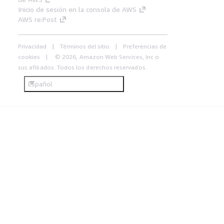
Inicio de sesión en la consola de AWS
AWS re:Post
Privacidad
Términos del sitio
Preferencias de
cookies
© 2026, Amazon Web Services, Inc o
sus afiliados. Todos los derechos reservados.
Español