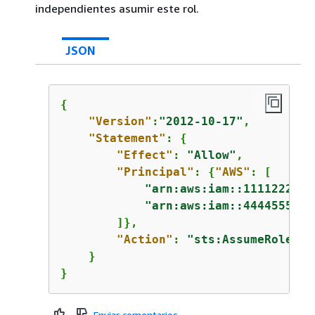
independientes asumir este rol.
JSON
{
"Version"
:
"2012-10-17"
,

"Statement"
: 
{
"Effect"
: 
"Allow"
,

"Principal"
: 
{
"AWS"
: [

"arn:aws:iam::1111222233
"arn:aws:iam::4444555566
        ]},

"Action"
: 
"sts:AssumeRole"
    }

}
Enviar comentarios