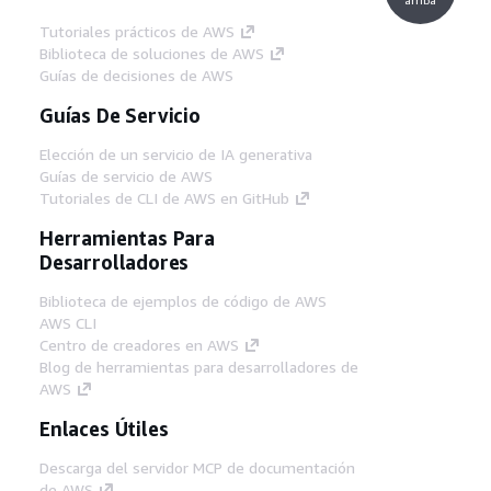
Tutoriales prácticos de AWS
Biblioteca de soluciones de AWS
Guías de decisiones de AWS
Guías De Servicio
Elección de un servicio de IA generativa
Guías de servicio de AWS
Tutoriales de CLI de AWS en GitHub
Herramientas Para
Desarrolladores
Biblioteca de ejemplos de código de AWS
AWS CLI
Centro de creadores en AWS
Blog de herramientas para desarrolladores de
AWS
Enlaces Útiles
Descarga del servidor MCP de documentación
de AWS