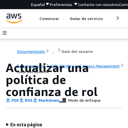
Español
Preferencias
Contacte con nosotros
Come
Comenzar
Guías de servicio
Herrami
Documentación
...
Guía del usuario
Actualizar una
Documentación
AWS Identity and Access Management
Guía del usuario
política de
confianza de rol
PDF
RSS
Markdown
Modo de enfoque
En esta página