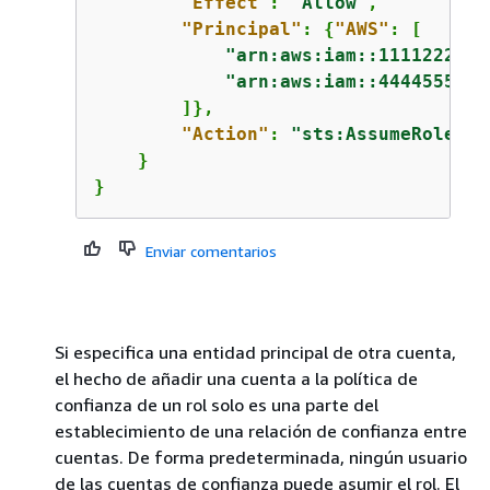
"Effect"
: 
"Allow"
,

"Principal"
: 
{
"AWS"
: [

"arn:aws:iam::1111222233
"arn:aws:iam::4444555566
        ]},

"Action"
: 
"sts:AssumeRole"
    }

}
Enviar comentarios
Si especifica una entidad principal de otra cuenta,
el hecho de añadir una cuenta a la política de
confianza de un rol solo es una parte del
establecimiento de una relación de confianza entre
cuentas. De forma predeterminada, ningún usuario
de las cuentas de confianza puede asumir el rol. El