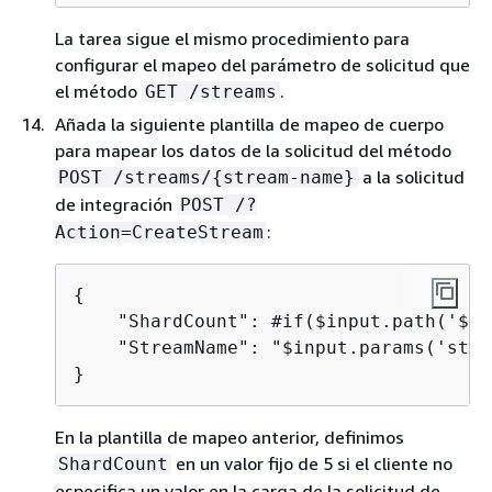
La tarea sigue el mismo procedimiento para
configurar el mapeo del parámetro de solicitud que
el método
.
GET /streams
Añada la siguiente plantilla de mapeo de cuerpo
para mapear los datos de la solicitud del método
a la solicitud
POST /streams/
{
stream-name}
de integración
POST /?
:
Action=CreateStream
{
    "ShardCount": #if($input.path('$.S
    "StreamName": "$input.params('stre
}
En la plantilla de mapeo anterior, definimos
en un valor fijo de 5 si el cliente no
ShardCount
especifica un valor en la carga de la solicitud de