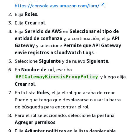
https://console.aws.amazon.com/iam/
.
Elija
Roles
.
Elija
Crear rol
.
Elija
Servicio de AWS
en
Seleccionar el tipo de
entidad de confianza
y, a continuación, elija
API
Gateway
y seleccione
Permite que API Gateway
envíe registros a CloudWatch Logs
.
Seleccione
Siguiente
y de nuevo
Siguiente
.
En
Nombre de rol
, escriba
y luego elija
APIGatewayKinesisProxyPolicy
Crear rol
.
En la lista
Roles
, elija el rol que acaba de crear.
Puede que tenga que desplazarse o usar la barra
de búsqueda para encontrar el rol.
Para el rol seleccionado, seleccione la pestaña
Agregar permisos
.
Elija
Adjuntar políticas
en la lista desplegable.