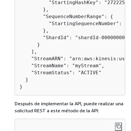
          "StartingHashKey": "27222589
        },

        "SequenceNumberRange": 
{
          "StartingSequenceNumber": "4
        },

        "ShardId": "shardId-00000000000
      }

    ],

    "StreamARN": "arn:aws:kinesis:us-e
    "StreamName": "myStream",

    "StreamStatus": "ACTIVE"

  }

}
Después de implementar la API, puede realizar una
solicitud REST a este método de la API: