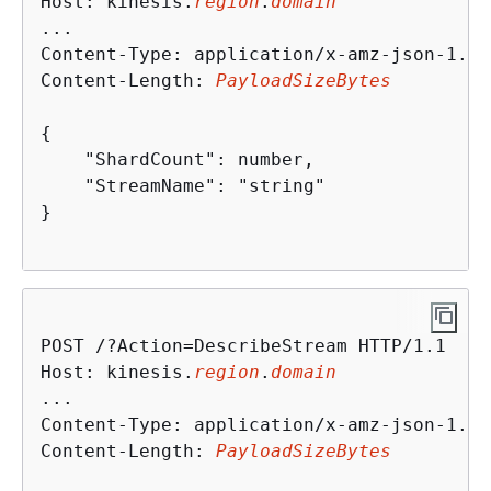
Host: kinesis.
region
.
domain
...

Content-Type: application/x-amz-json-1.1

Content-Length: 
PayloadSizeBytes
{
    "ShardCount": number,

    "StreamName": "string"

}                               

POST /?Action=DescribeStream HTTP/1.1

Host: kinesis.
region
.
domain
...

Content-Type: application/x-amz-json-1.1

Content-Length: 
PayloadSizeBytes