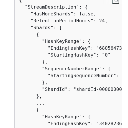
{
  "StreamDescription": 
{
    "HasMoreShards": false,

    "RetentionPeriodHours": 24,

    "Shards": [

{
        "HashKeyRange": 
{
          "EndingHashKey": "6805647338
          "StartingHashKey": "0"

        },

        "SequenceNumberRange": 
{
          "StartingSequenceNumber": "4
        },

        "ShardId": "shardId-00000000000
      },

      ...

{
        "HashKeyRange": 
{
          "EndingHashKey": "3402823669