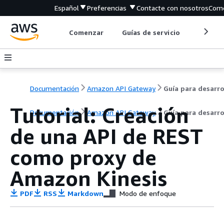
Español
Preferencias
Contacte con nosotros
Come
Comenzar
Guías de servicio
Herrami
Documentación
Amazon API Gateway
Tutorial: Creación
Documentación
Amazon API Gateway
Guía para desarr
de una API de REST
como proxy de
Amazon Kinesis
PDF
RSS
Markdown
Modo de enfoque