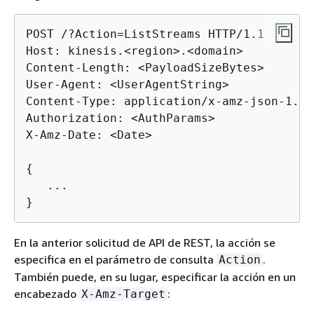
POST /?Action=ListStreams HTTP/1.1

Host: kinesis.<region>.<domain>

Content-Length: <PayloadSizeBytes>

User-Agent: <UserAgentString>

Content-Type: application/x-amz-json-1.1

Authorization: <AuthParams>

X-Amz-Date: <Date>

{
   ...

}
En la anterior solicitud de API de REST, la acción se
especifica en el parámetro de consulta
.
Action
También puede, en su lugar, especificar la acción en un
encabezado
:
X-Amz-Target