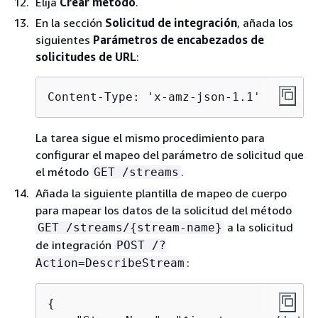
Elija
Crear método
.
En la sección
Solicitud de integración
, añada los
siguientes
Parámetros de encabezados de
solicitudes de URL
:
Content-Type: 'x-amz-json-1.1'
La tarea sigue el mismo procedimiento para
configurar el mapeo del parámetro de solicitud que
el método
.
GET /streams
Añada la siguiente plantilla de mapeo de cuerpo
para mapear los datos de la solicitud del método
a la solicitud
GET /streams/
{
stream-name}
de integración
POST /?
:
Action=DescribeStream
{