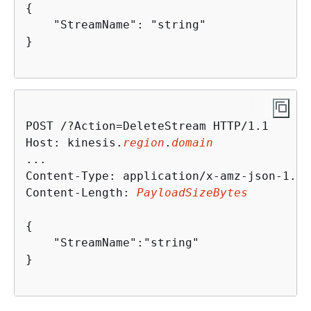
{
    "StreamName": "string"

}                                         
POST /?Action=DeleteStream HTTP/1.1

Host: kinesis.
region
.
domain
...

Content-Type: application/x-amz-json-1.1

Content-Length: 
PayloadSizeBytes
{
    "StreamName":"string"

}                    
