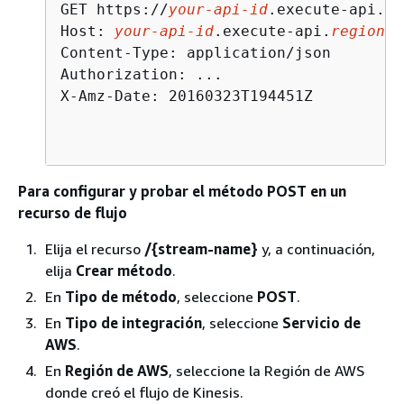
GET https://
your-api-id
.execute-api.
re
Host: 
your-api-id
.execute-api.
region
.a
Content-Type: application/json

Authorization: ...

X-Amz-Date: 20160323T194451Z

Para configurar y probar el método POST en un
recurso de flujo
Elija el recurso
/
{
stream-name}
y, a continuación,
elija
Crear método
.
En
Tipo de método
, seleccione
POST
.
En
Tipo de integración
, seleccione
Servicio de
AWS
.
En
Región de AWS
, seleccione la Región de AWS
donde creó el flujo de Kinesis.