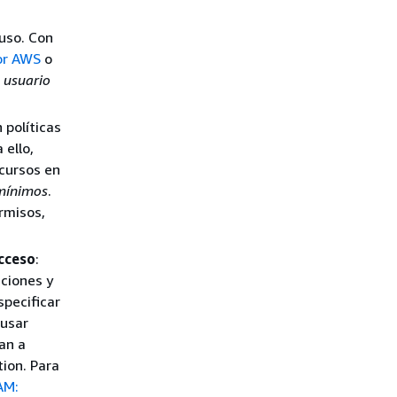
uso. Con
or AWS
o
 usuario
 políticas
 ello,
ecursos en
 mínimos
.
rmisos,
acceso
:
cciones y
specificar
 usar
zan a
ion. Para
AM: