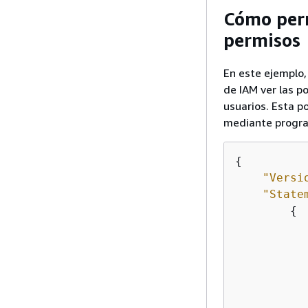
Cómo perm
permisos
En este ejemplo,
de IAM ver las p
usuarios. Esta p
mediante progra
{
"Versi
"State
{