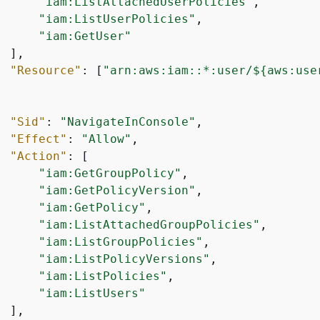
"iam:ListAttachedUserPolicies"
,

"iam:ListUserPolicies"
,

"iam:GetUser"
 ],

"Resource"
: [
"arn:aws:iam::*:user/$
{
aws:use
"Sid"
: 
"NavigateInConsole"
,

"Effect"
: 
"Allow"
,

"Action"
: [

"iam:GetGroupPolicy"
,

"iam:GetPolicyVersion"
,

"iam:GetPolicy"
,

"iam:ListAttachedGroupPolicies"
,

"iam:ListGroupPolicies"
,

"iam:ListPolicyVersions"
,

"iam:ListPolicies"
,

"iam:ListUsers"
 ],
