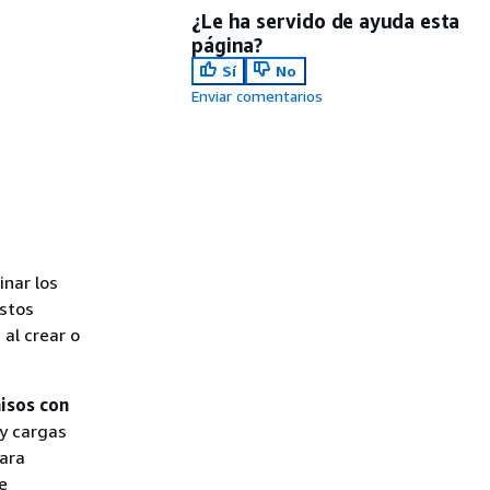
¿Le ha servido de ayuda esta
página?
Sí
No
Enviar comentarios
inar los
stos
al crear o
isos con
 y cargas
ara
e