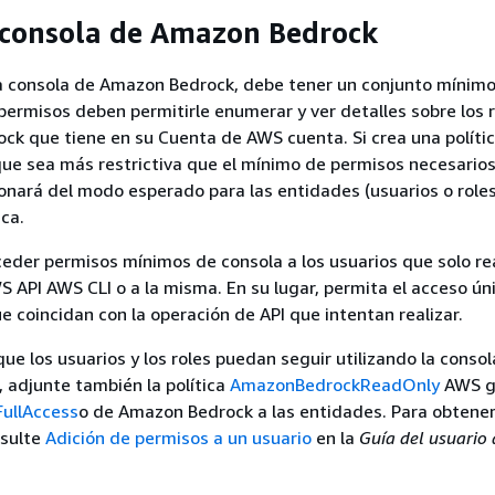
 consola de Amazon Bedrock
la consola de Amazon Bedrock, debe tener un conjunto mínim
permisos deben permitirle enumerar y ver detalles sobre los 
k que tiene en su Cuenta de AWS cuenta. Si crea una políti
ue sea más restrictiva que el mínimo de permisos necesarios,
onará del modo esperado para las entidades (usuarios o role
ica.
eder permisos mínimos de consola a los usuarios que solo re
S API AWS CLI o a la misma. En su lugar, permita el acceso ú
e coincidan con la operación de API que intentan realizar.
ue los usuarios y los roles puedan seguir utilizando la conso
 adjunte también la política
AmazonBedrockReadOnly
AWS g
ullAccess
o de Amazon Bedrock a las entidades. Para obtene
nsulte
Adición de permisos a un usuario
en la
Guía del usuario