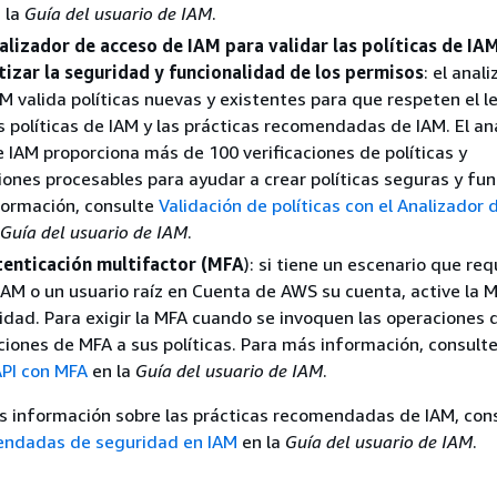
 la
Guía del usuario de IAM
.
nalizador de acceso de IAM para validar las políticas de IAM
tizar la seguridad y funcionalidad de los permisos
: el anal
M valida políticas nuevas y existentes para que respeten el l
s políticas de IAM y las prácticas recomendadas de IAM. El an
 IAM proporciona más de 100 verificaciones de políticas y
nes procesables para ayudar a crear políticas seguras y fun
formación, consulte
Validación de políticas con el Analizador
Guía del usuario de IAM
.
tenticación multifactor (MFA
): si tiene un escenario que req
IAM o un usuario raíz en Cuenta de AWS su cuenta, active la 
dad. Para exigir la MFA cuando se invoquen las operaciones d
iones de MFA a sus políticas. Para más información, consult
API con MFA
en la
Guía del usuario de IAM
.
s información sobre las prácticas recomendadas de IAM, con
endadas de seguridad en IAM
en la
Guía del usuario de IAM
.