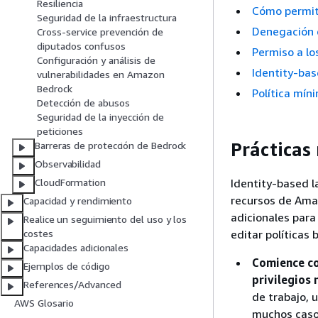
Resiliencia
Cómo permiti
Seguridad de la infraestructura
Denegación 
Cross-service prevención de
diputados confusos
Permiso a lo
Configuración y análisis de
Identity-ba
vulnerabilidades en Amazon
Bedrock
Política mín
Detección de abusos
Seguridad de la inyección de
peticiones
Prácticas
Barreras de protección de Bedrock
Observabilidad
Identity-based l
CloudFormation
recursos de Ama
Capacidad y rendimiento
adicionales para
Realice un seguimiento del uso y los
editar políticas
costes
Capacidades adicionales
Comience co
Ejemplos de código
privilegios
References/Advanced
de trabajo, u
AWS Glosario
muchos caso