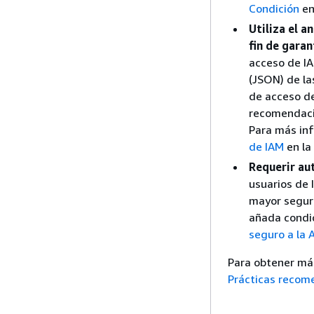
Condición
en
Utiliza el a
fin de garan
acceso de IA
(JSON) de la
de acceso de
recomendacio
Para más in
de IAM
en la
Requerir au
usuarios de 
mayor seguri
añada condic
seguro a la 
Para obtener má
Prácticas recom