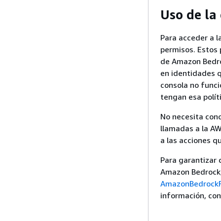
Uso de la
Para acceder a 
permisos. Estos 
de Amazon Bedroc
en identidades q
consola no funci
tengan esa polít
No necesita conc
llamadas a la AW
a las acciones qu
Para garantizar q
Amazon Bedrock,
AmazonBedrockF
información, co