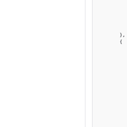
           
        },

{
           