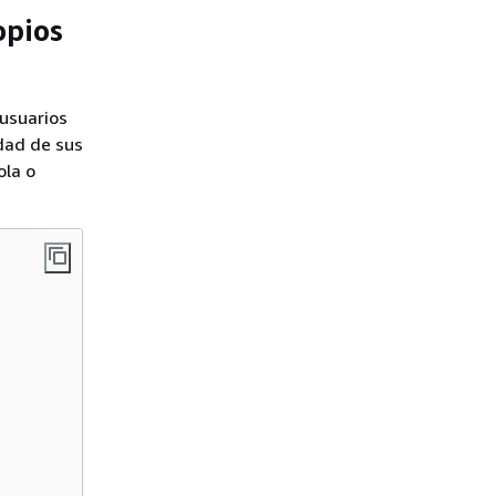
opios
 usuarios
idad de sus
ola o