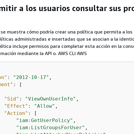
itir a los usuarios consultar sus pr
 se muestra cómo podría crear una política que permita a los
olíticas administradas e insertadas que se asocian a la ident
olítica incluye permisos para completar esta acción en la cons
mación mediante la API o. AWS CLI AWS
on"
: 
"2012-10-17"
,

ment"
: [

"Sid"
: 
"ViewOwnUserInfo"
,

"Effect"
: 
"Allow"
,

"Action"
: [

"iam:GetUserPolicy"
,

"iam:ListGroupsForUser"
,
