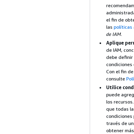
recomendamo
administrada
el fin de ob
las
política
de IAM
.
Aplique per
de IAM, conc
debe definir
condiciones
Con el fin d
consulte
Pol
Utilice cond
puede agrega
los recursos
que todas la
condiciones p
través de un
obtener más