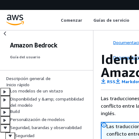
Comenzar
Guías de servicio
Documentaci
Amazon Bedrock
Identi
Documentaci
Guía del usuario
Amazo
Descripción general de
RSS
Markdo
Inicio rápido
Los modelos de un vistazo
Las traducciones
Disponibilidad y &amp; compatibilidad
del modelo
conflicto entre l
Build
inglés.
Personalización de modelos
Las traduccio
Seguridad, barandas y observabilidad
conflicto entre
Seguridad