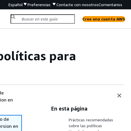
Español
Preferencias
Contacte con nosotros
Comentarios
Cree una cuenta AWS
olíticas para
de
sion en
En esta página
so de
Prácticas recomendadas
ersion en
sobre las políticas