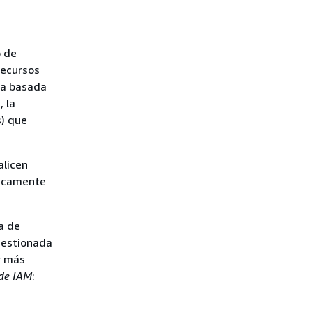
o de
recursos
ca basada
 la
s) que
alicen
nicamente
la de
estionada
r más
 de IAM
: