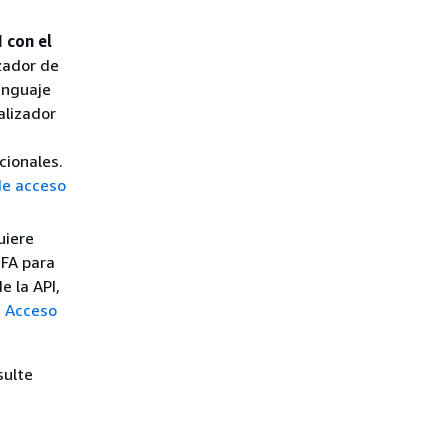
 con el
izador de
enguaje
alizador
cionales.
 de acceso
uiere
MFA para
e la API,
e
Acceso
sulte