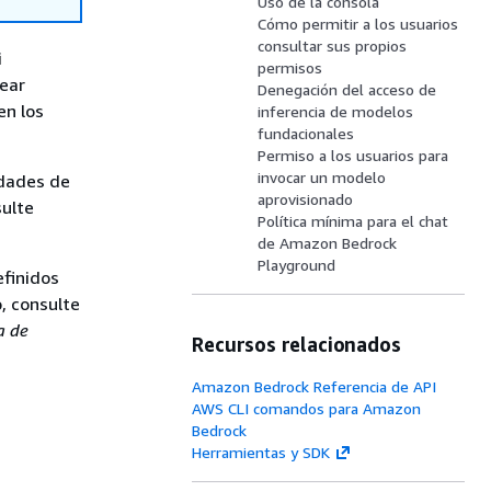
Uso de la consola
Cómo permitir a los usuarios
consultar sus propios
i
permisos
ear
Denegación del acceso de
en los
inferencia de modelos
fundacionales
Permiso a los usuarios para
invocar un modelo
idades de
aprovisionado
sulte
Política mínima para el chat
de Amazon Bedrock
Playground
efinidos
, consulte
a de
Recursos relacionados
Amazon Bedrock Referencia de API
AWS CLI comandos para Amazon
Bedrock
Herramientas y SDK