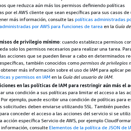
s que reduzca aún más los permisos definiendo políticas
s por el AWS cliente que sean específicas para sus casos de 
tener más información, consulte las
políticas administradas p
s administradas por AWS para funciones de tarea
en la
Guía de
misos de privilegio mínimo
: cuando establezca permisos con
eda solo los permisos necesarios para realizar una tarea. Para
 las acciones que se pueden llevar a cabo en determinados r
 específicas, también conocidos como
permisos de privilegios
e obtener más información sobre el uso de IAM para aplicar pe
íticas y permisos en IAM
en la
Guía del usuario de IAM
.
iciones en las políticas de IAM para restringir aún más el 
r una condición a sus políticas para limitar el acceso a las a
. Por ejemplo, puede escribir una condición de políticas para e
s solicitudes deben enviarse utilizando SSL. También puedes
ara conceder el acceso a las acciones del servicio si se utili
a acción específica Servicio de AWS, por ejemplo CloudFormat
 información, consulte
Elementos de la política de JSON de I