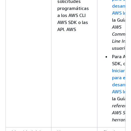
solicitudes
desarrol
programáticas
AWS loca
a los AWS CLI
la Guía d
AWS SDK o las
AWS
API. AWS
Comman
Line Inte
usuario
.
Para AWS
SDK, con
Iniciar s
para el
desarrol
AWS loca
la Guía 
referenci
AWS SDK
herramie