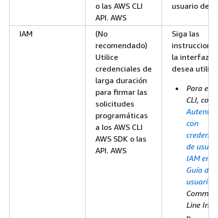
o las AWS CLI
usuario de
I
API. AWS
IAM
(No
Siga las
recomendado)
instruccione
Utilice
la interfaz q
credenciales de
desea utiliza
larga duración
Para ell
para firmar las
CLI, cons
solicitudes
Autentic
programáticas
con
a los AWS CLI
credenci
AWS SDK o las
de usuar
API. AWS
IAM en l
Guía del
usuario
.
Comman
Line Inte