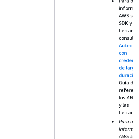
Para obt
informac
AWS sobr
SDK y la
herramie
consulte
Autentic
con
credenci
de larga
duración
Guía de
referenc
los
AWS 
y las
herramie
Para obt
informac
AWS sobr