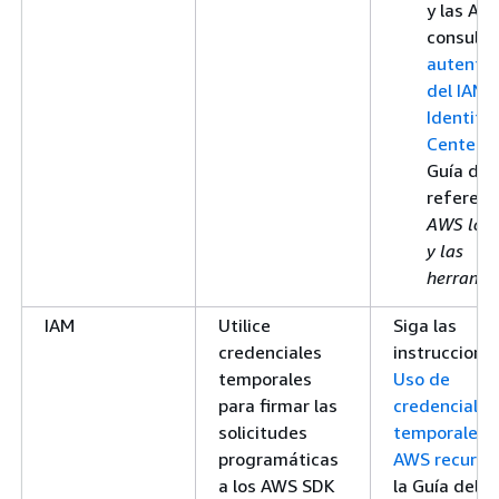
y las AWS
consulte
autentic
del IAM
Identity
Center
e
Guía de
referenc
AWS los
y las
herramie
IAM
Utilice
Siga las
credenciales
instruccione
temporales
Uso de
para firmar las
credenciales
solicitudes
temporales 
programáticas
AWS recurso
a los AWS SDK
la Guía del