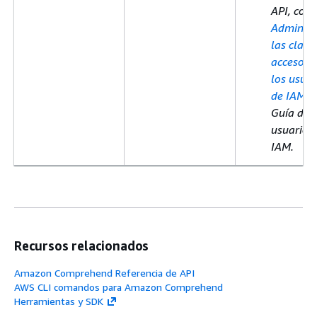
API, cons
Administ
las clave
acceso p
los usuar
de IAM
en
Guía del
usuario 
IAM.
Recursos relacionados
Amazon Comprehend Referencia de API
AWS CLI comandos para Amazon Comprehend
Herramientas y SDK