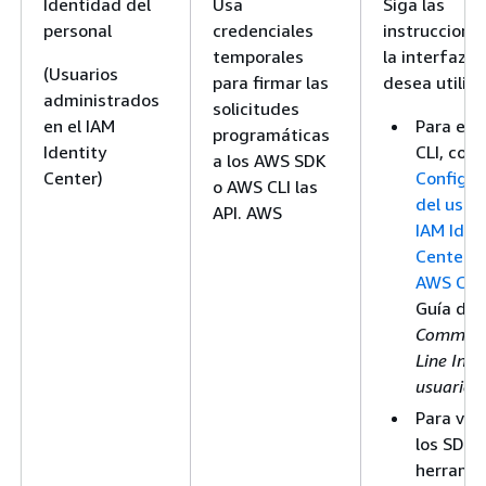
Identidad del
Usa
Siga las
personal
credenciales
instruccione
temporales
la interfaz q
(Usuarios
para firmar las
desea utiliza
administrados
solicitudes
en el IAM
Para ell
programáticas
Identity
CLI, cons
a los AWS SDK
Center)
Configur
o AWS CLI las
del uso
API. AWS
IAM Iden
Center e
AWS CLI 
Guía del
Comman
Line Inte
usuario
.
Para ver
los SDK, 
herrami