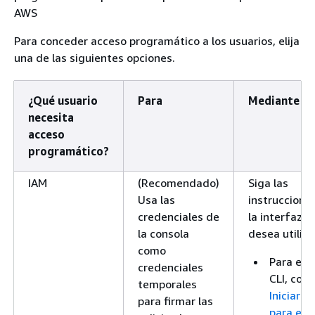
AWS
Para conceder acceso programático a los usuarios, elija
una de las siguientes opciones.
¿Qué usuario
Para
Mediante
necesita
acceso
programático?
IAM
(Recomendado)
Siga las
Usa las
instruccione
credenciales de
la interfaz q
la consola
desea utiliza
como
Para ell
credenciales
CLI, cons
temporales
Iniciar s
para firmar las
para el