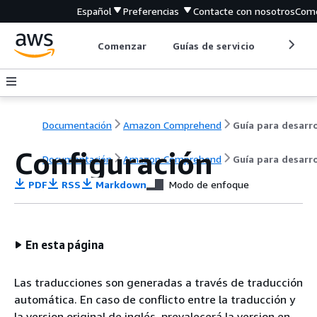
Español
Preferencias
Contacte con nosotros
Come
Comenzar
Guías de servicio
Herrami
Documentación
Amazon Comprehend
Configuración
Documentación
Amazon Comprehend
Guía para desarr
PDF
RSS
Markdown
Modo de enfoque
En esta página
Las traducciones son generadas a través de traducción
automática. En caso de conflicto entre la traducción y
la version original de inglés, prevalecerá la version en