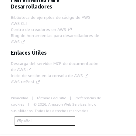
Desarrolladores
Biblioteca de ejemplos de código de AWS
AWS CLI
Centro de creadores en AWS
Blog de herramientas para desarrolladores de
AWS
Enlaces Útiles
Descarga del servidor MCP de documentación
de AWS
Inicio de sesión en la consola de AWS
AWS re:Post
Privacidad
Términos del sitio
Preferencias de
cookies
© 2026, Amazon Web Services, Inc o
sus afiliados. Todos los derechos reservados.
Español