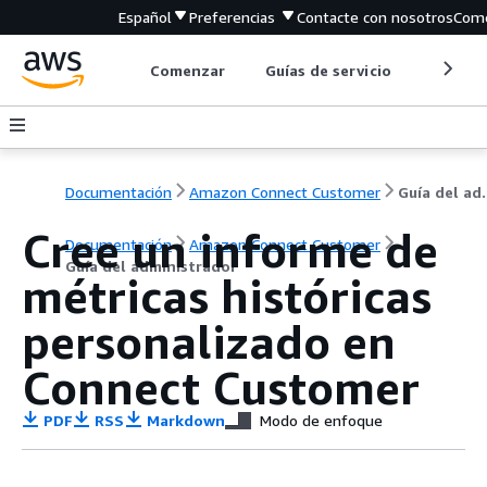
Español
Preferencias
Contacte con nosotros
Come
Comenzar
Guías de servicio
Herrami
Documentación
Amazon Connect Customer
Guía de
Cree un informe de
Documentación
Amazon Connect Customer
Guía del administrador
métricas históricas
personalizado en
Connect Customer
PDF
RSS
Markdown
Modo de enfoque