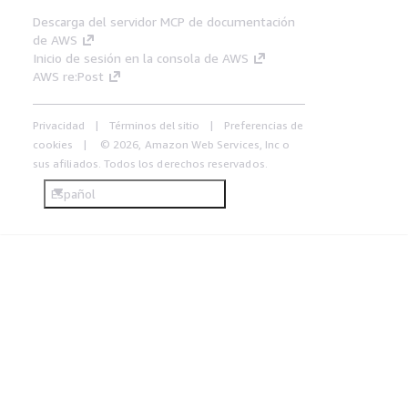
Descarga del servidor MCP de documentación
de AWS
Inicio de sesión en la consola de AWS
AWS re:Post
Privacidad
Términos del sitio
Preferencias de
cookies
© 2026, Amazon Web Services, Inc o
sus afiliados. Todos los derechos reservados.
Español