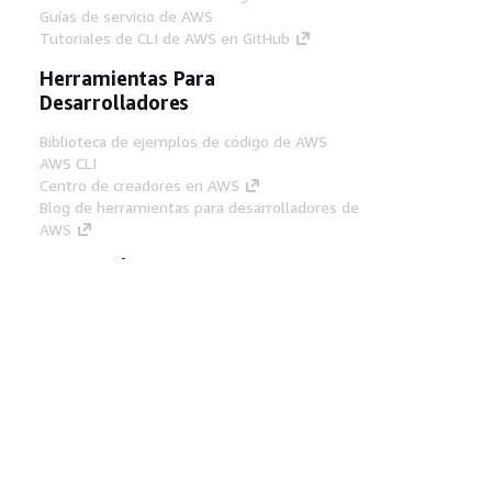
Guías de servicio de AWS
Tutoriales de CLI de AWS en GitHub
Herramientas Para
Desarrolladores
Biblioteca de ejemplos de código de AWS
AWS CLI
Centro de creadores en AWS
Blog de herramientas para desarrolladores de
AWS
Enlaces Útiles
Descarga del servidor MCP de documentación
de AWS
Inicio de sesión en la consola de AWS
AWS re:Post
Privacidad
Términos del sitio
Preferencias de
cookies
© 2026, Amazon Web Services, Inc o
sus afiliados. Todos los derechos reservados.