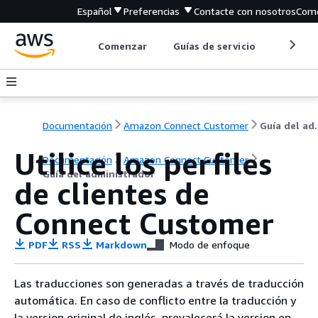
Español
Preferencias
Contacte con nosotros
Come
Comenzar
Guías de servicio
Herrami
Documentación
Amazon Connect Customer
Guía de
Utilice los perfiles
Documentación
Amazon Connect Customer
Guía del administrador
de clientes de
Connect Customer
PDF
RSS
Markdown
Modo de enfoque
Las traducciones son generadas a través de traducción
automática. En caso de conflicto entre la traducción y
la version original de inglés, prevalecerá la version en