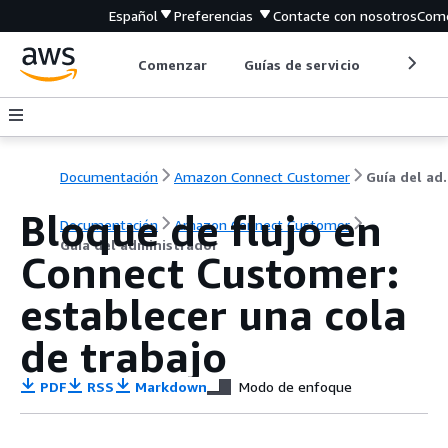
Español
Preferencias
Contacte con nosotros
Come
Comenzar
Guías de servicio
Herrami
Documentación
Amazon Connect Customer
Guía de
Bloque de flujo en
Documentación
Amazon Connect Customer
Guía del administrador
Connect Customer:
establecer una cola
de trabajo
PDF
RSS
Markdown
Modo de enfoque